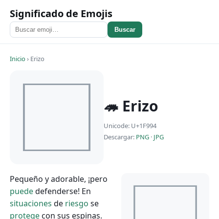
Significado de Emojis
Buscar
Inicio
›
Erizo
🦔 Erizo
Unicode: U+1F994
Descargar:
PNG
·
JPG
Pequeño y adorable, ¡pero
puede
defenderse! En
situaciones
de
riesgo
se
protege
con sus espinas.