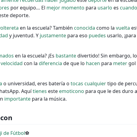
ramente
recuerdas
haber
jugado
este
deporte
en la escuel
ores
por equipo… El
mejor
momento
para
usarlo
es
cuand
este deporte.
voltereta
en la escuela? También
conocida
como la
vuelta
est
idad
y juventud. Y
justamente
para eso
puedes
usarlo, ¡par
mados
en la escuela? ¡Es
bastante
divertido! Sin embargo, l
n
velocidad
con la
diferencia
de que lo
hacen
para
meter
gol
a
o universidad, eres batería o
tocas
cualquier
tipo de perc
hatsApp. Aquí
tienes
este
emoticono
para que le des duro a
an
importante
para la música.
 con
i de Fútbol
⚽