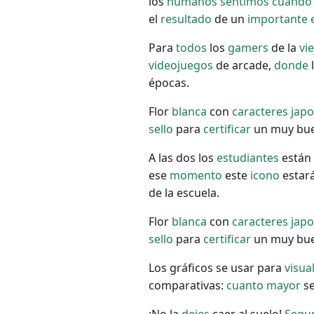
los
humanos
sentimos
cuando
el
resultado
de un
importante
Para
todos
los
gamers
de la
vie
videojuegos
de arcade,
donde
l
épocas.
Flor
blanca
con
caracteres
jap
sello
para
certificar
un muy bue
A las dos los
estudiantes
están
ese
momento
este
icono
estará
de la escuela.
Flor
blanca
con
caracteres
jap
sello
para
certificar
un muy bue
Los gráficos se usar para
visua
comparativas:
cuanto
mayor
se