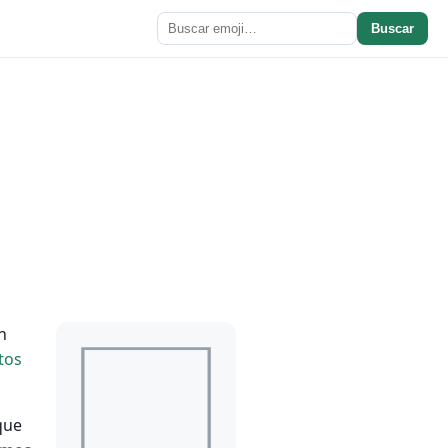
Buscar
n
tos
ue