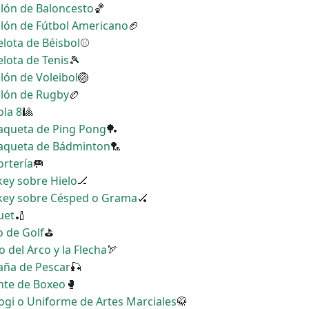
Balón de Baloncesto
🏀
Balón de Fútbol Americano
🏈
elota de Béisbol
⚾
elota de Tenis
🎾
alón de Voleibol
🏐
Balón de Rugby
🏉
ola 8
🎱
Raqueta de Ping Pong
🏓
 Raqueta de Bádminton
🏸
ortería
🥅
key sobre Hielo
🏒
ckey sobre Césped o Grama
🏑
uet
🏏
o de Golf
⛳
o del Arco y la Flecha
🏹
Caña de Pescar
🎣
ante de Boxeo
🥊
kogi o Uniforme de Artes Marciales
🥋