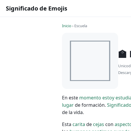
Significado de Emojis
Inicio
›
Escuela
🏫
Unicod
Descar
En este
momento
estoy
estudi
lugar
de formación.
Significad
de la vida.
Esta
carita
de
cejas
con
aspect