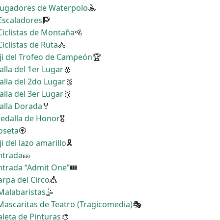
 Jugadores de Waterpolo
🤽
 Escaladores
🧗
 Ciclistas de Montaña
🚵
Ciclistas de Ruta
🚴
ji del Trofeo de Campeón
🏆
alla del 1er Lugar
🥇
alla del 2do Lugar
🥈
alla del 3er Lugar
🥉
alla Dorada
🏅
Medalla de Honor
🎖
Roseta
🏵
i del lazo amarillo
🎗
Entrada
🎫
Entrada “Admit One”
🎟
arpa del Circo
🎪
 Malabaristas
🤹
 Mascaritas de Teatro (Tragicomedia)
🎭
aleta de Pinturas
🎨