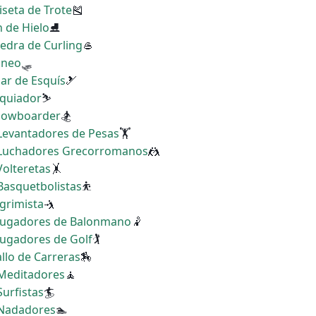
iseta de Trote
🎽
n de Hielo
⛸
iedra de Curling
🥌
rineo
🛷
Par de Esquís
🎿
squiador
⛷
Snowboarder
🏂
 Levantadores de Pesas
🏋
s Luchadores Grecorromanos
🤼
Volteretas
🤸
 Basquetbolistas
⛹
sgrimista
🤺
s Jugadores de Balonmano
🤾
 Jugadores de Golf
🏌
allo de Carreras
🏇
 Meditadores
🧘
Surfistas
🏄
s Nadadores
🏊