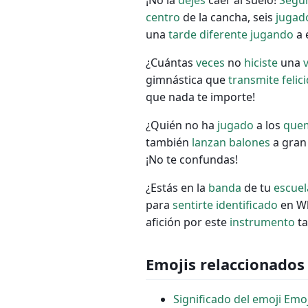
¡No la
dejes
caer al suelo!
Segu
centro
de la cancha, seis
jugad
una
tarde
diferente
jugando
a 
¿Cuántas
veces
no
hiciste
una
gimnástica que
transmite
felic
que nada te importe!
¿Quién no ha
jugado
a los
que
también
lanzan
balones
a gra
¡No te confundas!
¿Estás en la
banda
de tu
escuel
para
sentirte
identificado
en W
afición por este
instrumento
t
Emojis relaccionados
Significado del emoji Emoj