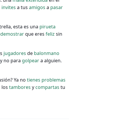
a: una
malla
extendida
en el
o
invites
a tus
amigos
a
pasar
rella, esta es una
pirueta
a
demostrar
que eres
feliz
sin
os
jugadores
de
balonmano
 y no para
golpear
a alguien.
usión? Ya no
tienes
problemas
 los
tambores
y
compartas
tu