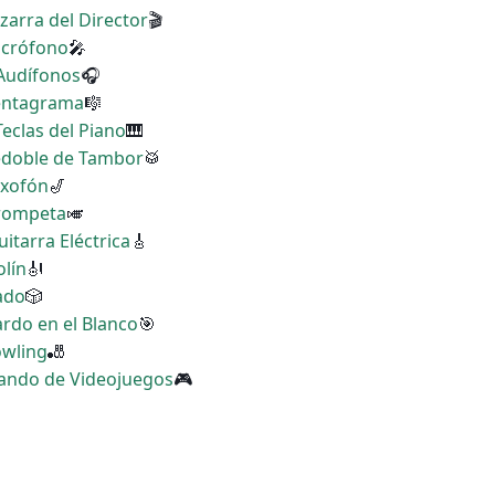
izarra del Director
🎬
Micrófono
🎤
 Audífonos
🎧
Pentagrama
🎼
Teclas del Piano
🎹
Redoble de Tambor
🥁
axofón
🎷
Trompeta
🎺
uitarra Eléctrica
🎸
olín
🎻
Dado
🎲
ardo en el Blanco
🎯
owling
🎳
 Mando de Videojuegos
🎮