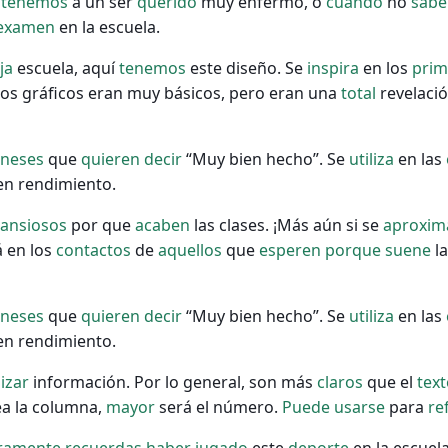
tenemos
a un ser
querido
muy enfermo, o
cuando
no
sab
examen
en la escuela.
ja
escuela, aquí
tenemos
este diseño. Se
inspira
en los
prim
os gráficos eran muy básicos, pero eran una
total
revelació
oneses
que
quieren
decir
“Muy bien hecho”. Se
utiliza
en las
n rendimiento.
ansiosos
por que
acaben
las clases. ¡Más aún si se
aproxim
 en los
contactos
de
aquellos
que
esperen
porque
suene
l
oneses
que
quieren
decir
“Muy bien hecho”. Se
utiliza
en las
n rendimiento.
lizar
información. Por lo general, son más
claros
que el
tex
a la columna,
mayor
será el número.
Puede
usarse
para
re