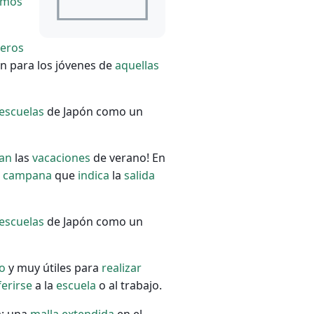
emos
eros
n para los jóvenes de
aquellas
escuelas
de Japón como un
an
las
vacaciones
de verano! En
a
campana
que
indica
la
salida
escuelas
de Japón como un
to
y muy útiles para
realizar
ferirse
a la
escuela
o al trabajo.