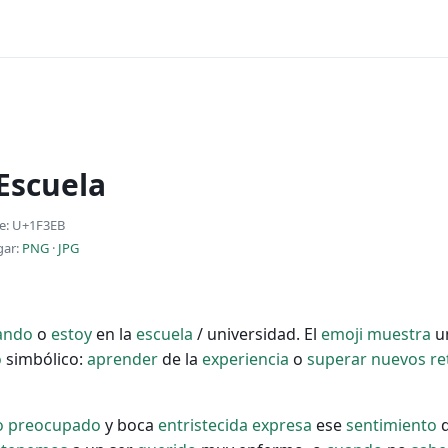
 Escuela
e: U+1F3EB
gar:
PNG
·
JPG
ando
o
estoy
en la
escuela
/ universidad. El
emoji
muestra
u
o
simbólico:
aprender
de la
experiencia
o
superar
nuevos
re
o
preocupado
y boca
entristecida
expresa
ese
sentimiento
q