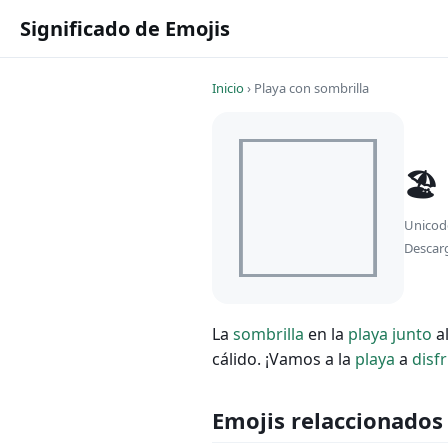
Significado de Emojis
Inicio
›
Playa con sombrilla
🏖
Unicod
Descar
La
sombrilla
en la
playa
junto
a
cálido. ¡Vamos a la
playa
a
disf
Emojis relaccionados