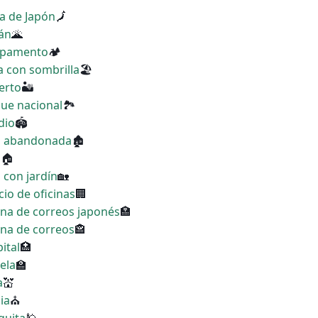
a de Japón
🗾
cán
🌋
ampamento
🏕
a con sombrilla
🏖
erto
🏜
que nacional
🏞
dio
🏟
sa abandonada
🏚
a
🏠
 con jardín
🏡
cio de oficinas
🏢
cina de correos japonés
🏣
ina de correos
🏤
ital
🏥
ela
🏫
a
💒
ia
⛪