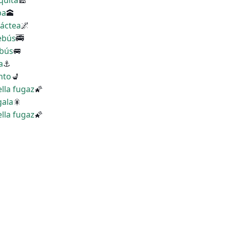
quita
🕌
ba
🕋
Láctea
🌌
lebús
🚎
ibús
🚐
a
⚓
nto
💺
ella fugaz
🌠
gala
🎇
ella fugaz
🌠