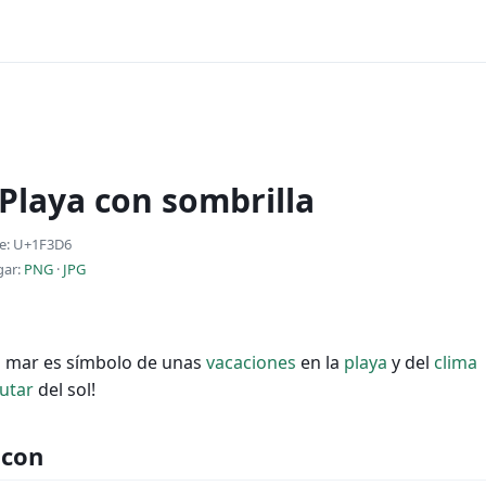
 Playa con sombrilla
e: U+1F3D6
gar:
PNG
·
JPG
l mar es símbolo de unas
vacaciones
en la
playa
y del
clima
rutar
del sol!
 con