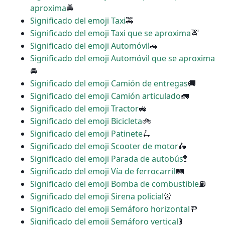
aproxima
🚔
Significado del emoji Taxi
🚕
Significado del emoji Taxi que se aproxima
🚖
Significado del emoji Automóvil
🚗
Significado del emoji Automóvil que se aproxima
🚘
Significado del emoji Camión de entregas
🚚
Significado del emoji Camión articulado
🚛
Significado del emoji Tractor
🚜
Significado del emoji Bicicleta
🚲
Significado del emoji Patinete
🛴
Significado del emoji Scooter de motor
🛵
Significado del emoji Parada de autobús
🚏
Significado del emoji Vía de ferrocarril
🛤
Significado del emoji Bomba de combustible
⛽
Significado del emoji Sirena policial
🚨
Significado del emoji Semáforo horizontal
🚥
Significado del emoji Semáforo vertical
🚦