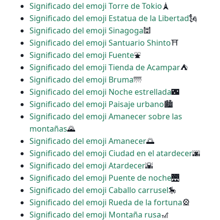
Significado del emoji Torre de Tokio
🗼
Significado del emoji Estatua de la Libertad
🗽
Significado del emoji Sinagoga
🕍
Significado del emoji Santuario Shinto
⛩
Significado del emoji Fuente
⛲
Significado del emoji Tienda de Acampar
⛺
Significado del emoji Bruma
🌁
Significado del emoji Noche estrellada
🌃
Significado del emoji Paisaje urbano
🏙
Significado del emoji Amanecer sobre las
montañas
🌄
Significado del emoji Amanecer
🌅
Significado del emoji Ciudad en el atardecer
🌆
Significado del emoji Atardecer
🌇
Significado del emoji Puente de noche
🌉
Significado del emoji Caballo carrusel
🎠
Significado del emoji Rueda de la fortuna
🎡
Significado del emoji Montaña rusa
🎢