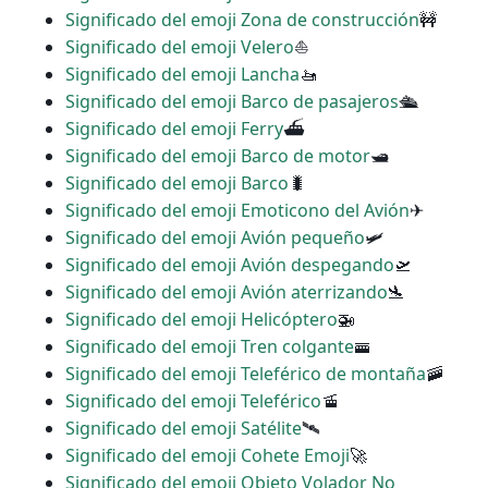
Significado del emoji Zona de construcción
🚧
Significado del emoji Velero
⛵
Significado del emoji Lancha
🚤
Significado del emoji Barco de pasajeros
🛳
Significado del emoji Ferry
⛴
Significado del emoji Barco de motor
🛥
Significado del emoji Barco
🐛
Significado del emoji Emoticono del Avión
✈
Significado del emoji Avión pequeño
🛩
Significado del emoji Avión despegando
🛫
Significado del emoji Avión aterrizando
🛬
Significado del emoji Helicóptero
🚁
Significado del emoji Tren colgante
🚟
Significado del emoji Teleférico de montaña
🚠
Significado del emoji Teleférico
🚡
Significado del emoji Satélite
🛰
Significado del emoji Cohete Emoji
🚀
Significado del emoji Objeto Volador No