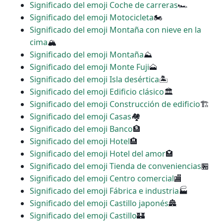
Significado del emoji Coche de carreras
🏎
Significado del emoji Motocicleta
🏍
Significado del emoji Montaña con nieve en la
cima
🏔
Significado del emoji Montaña
⛰
Significado del emoji Monte Fuji
🗻
Significado del emoji Isla desértica
🏝
Significado del emoji Edificio clásico
🏛
Significado del emoji Construcción de edificio
🏗
Significado del emoji Casas
🏘
Significado del emoji Banco
🏦
Significado del emoji Hotel
🏨
Significado del emoji Hotel del amor
🏩
Significado del emoji Tienda de conveniencias
🏪
Significado del emoji Centro comercial
🏬
Significado del emoji Fábrica e industria
🏭
Significado del emoji Castillo japonés
🏯
Significado del emoji Castillo
🏰