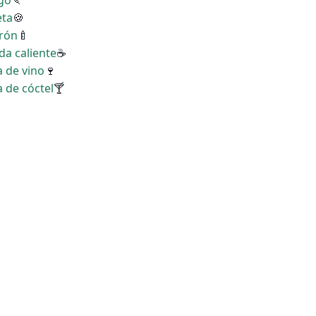
ngo
🍡
eta
🍪
erón
🍼
da caliente
☕
a de vino
🍷
a de cóctel
🍸