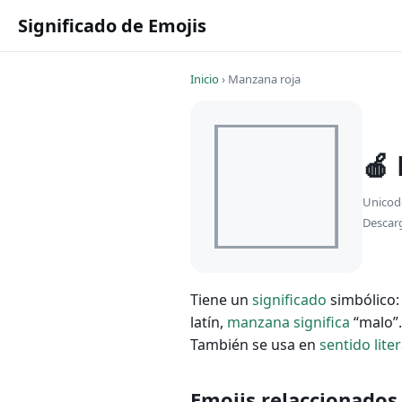
Significado de Emojis
Inicio
›
Manzana roja
🍎
Unicod
Descar
Tiene un
significado
simbólico
latín,
manzana
significa
“malo”
También se usa en
sentido
liter
Emojis relaccionados