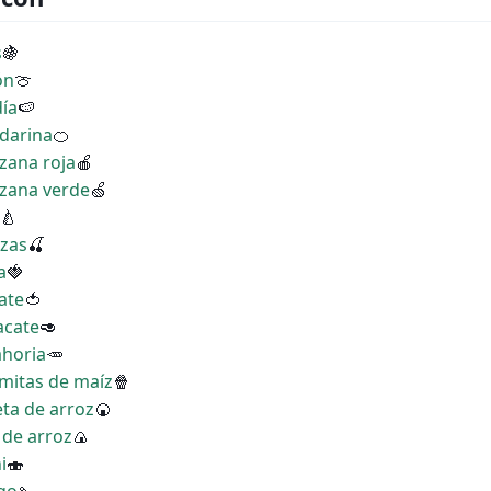
s
🍇
ón
🍈
día
🍉
ndarina
🍊
zana roja
🍎
nzana verde
🍏
🍐
ezas
🍒
a
🍓
ate
🍅
acate
🥑
ahoria
🥕
omitas de maíz
🍿
eta de arroz
🍘
 de arroz
🍙
i
🍣