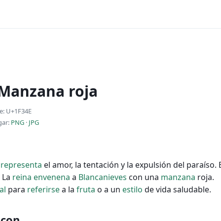
 Manzana roja
e: U+1F34E
gar:
PNG
·
JPG
:
representa
el amor, la tentación y la expulsión del paraíso. 
. La
reina
envenena
a
Blancanieves
con una
manzana
roja.
al
para
referirse
a la
fruta
o a un
estilo
de vida saludable.
 con