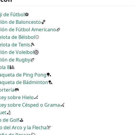
i de Fútbol
⚽
Balón de Baloncesto
🏀
Balón de Fútbol Americano
🏈
elota de Béisbol
⚾
elota de Tenis
🎾
alón de Voleibol
🏐
Balón de Rugby
🏉
ola 8
🎱
Raqueta de Ping Pong
🏓
 Raqueta de Bádminton
🏸
ortería
🥅
key sobre Hielo
🏒
ckey sobre Césped o Grama
🏑
uet
🏏
o de Golf
⛳
o del Arco y la Flecha
🏹