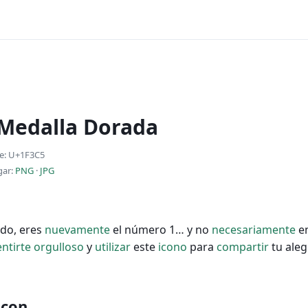
 Medalla Dorada
e: U+1F3C5
gar:
PNG
·
JPG
ado, eres
nuevamente
el número 1… y no
necesariamente
en
entirte
orgulloso
y
utilizar
este
icono
para
compartir
tu aleg
 con