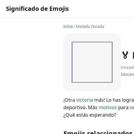
Significado de Emojis
Inicio
›
Medalla Dorada
🏅
Unicod
Descar
¡Otra
victoria
más! Lo has logr
deportivo. Más
motivos
para
s
¿Qué estás esperando?
Emojis relaccionados