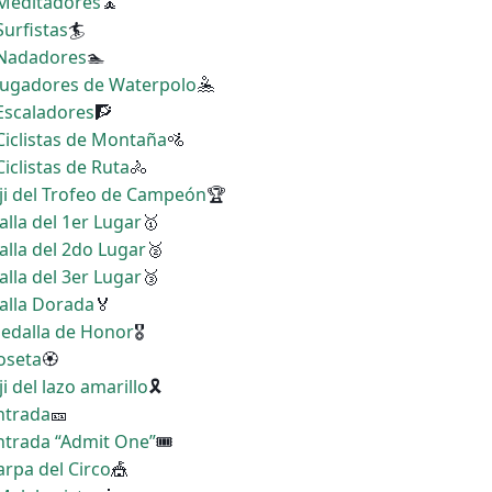
 Meditadores
🧘
Surfistas
🏄
s Nadadores
🏊
 Jugadores de Waterpolo
🤽
 Escaladores
🧗
 Ciclistas de Montaña
🚵
Ciclistas de Ruta
🚴
ji del Trofeo de Campeón
🏆
alla del 1er Lugar
🥇
alla del 2do Lugar
🥈
alla del 3er Lugar
🥉
alla Dorada
🏅
Medalla de Honor
🎖
Roseta
🏵
i del lazo amarillo
🎗
Entrada
🎫
Entrada “Admit One”
🎟
arpa del Circo
🎪