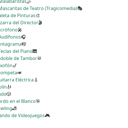
 Malabaristas
🤹
 Mascaritas de Teatro (Tragicomedia)
🎭
aleta de Pinturas
🎨
izarra del Director
🎬
Micrófono
🎤
 Audífonos
🎧
Pentagrama
🎼
Teclas del Piano
🎹
Redoble de Tambor
🥁
axofón
🎷
Trompeta
🎺
uitarra Eléctrica
🎸
olín
🎻
Dado
🎲
ardo en el Blanco
🎯
owling
🎳
 Mando de Videojuegos
🎮