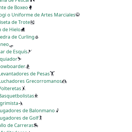
Caña de Pescar
🎣
ante de Boxeo
🥊
kogi o Uniforme de Artes Marciales
🥋
iseta de Trote
🎽
n de Hielo
⛸
iedra de Curling
🥌
rineo
🛷
Par de Esquís
🎿
squiador
⛷
Snowboarder
🏂
 Levantadores de Pesas
🏋
s Luchadores Grecorromanos
🤼
Volteretas
🤸
 Basquetbolistas
⛹
sgrimista
🤺
s Jugadores de Balonmano
🤾
 Jugadores de Golf
🏌
allo de Carreras
🏇