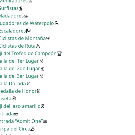
 Meditadores
🧘
Surfistas
🏄
s Nadadores
🏊
 Jugadores de Waterpolo
🤽
 Escaladores
🧗
 Ciclistas de Montaña
🚵
Ciclistas de Ruta
🚴
ji del Trofeo de Campeón
🏆
alla del 1er Lugar
🥇
alla del 2do Lugar
🥈
alla del 3er Lugar
🥉
alla Dorada
🏅
Medalla de Honor
🎖
Roseta
🏵
i del lazo amarillo
🎗
Entrada
🎫
Entrada “Admit One”
🎟
arpa del Circo
🎪