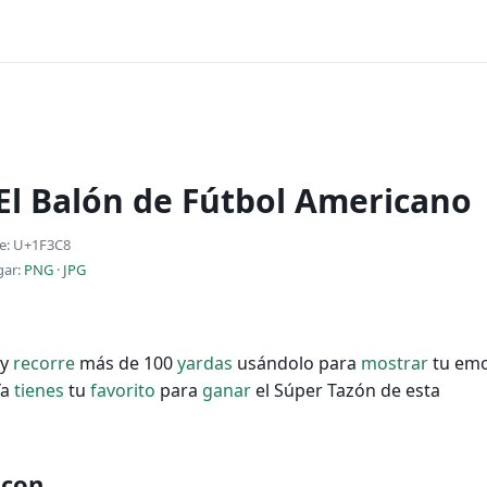
 El Balón de Fútbol Americano
e: U+1F3C8
gar:
PNG
·
JPG
y
recorre
más de 100
yardas
usándolo para
mostrar
tu emo
Ya
tienes
tu
favorito
para
ganar
el Súper Tazón de esta
 con