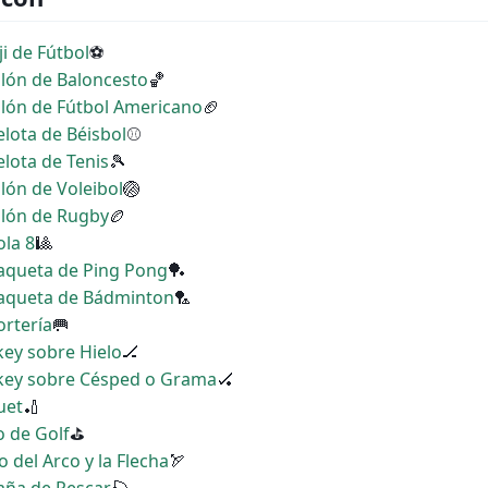
i de Fútbol
⚽
Balón de Baloncesto
🏀
Balón de Fútbol Americano
🏈
elota de Béisbol
⚾
elota de Tenis
🎾
alón de Voleibol
🏐
Balón de Rugby
🏉
ola 8
🎱
Raqueta de Ping Pong
🏓
 Raqueta de Bádminton
🏸
ortería
🥅
key sobre Hielo
🏒
ckey sobre Césped o Grama
🏑
uet
🏏
o de Golf
⛳
o del Arco y la Flecha
🏹