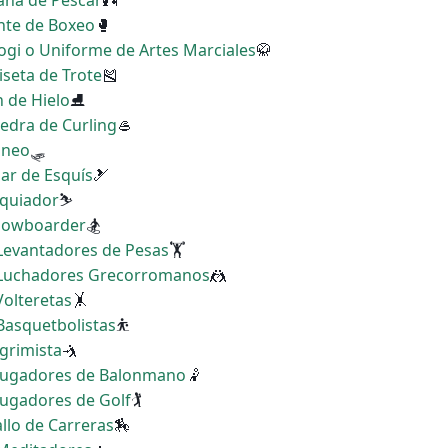
Caña de Pescar
🎣
ante de Boxeo
🥊
kogi o Uniforme de Artes Marciales
🥋
iseta de Trote
🎽
n de Hielo
⛸
iedra de Curling
🥌
rineo
🛷
Par de Esquís
🎿
squiador
⛷
Snowboarder
🏂
 Levantadores de Pesas
🏋
s Luchadores Grecorromanos
🤼
Volteretas
🤸
 Basquetbolistas
⛹
sgrimista
🤺
s Jugadores de Balonmano
🤾
 Jugadores de Golf
🏌
allo de Carreras
🏇