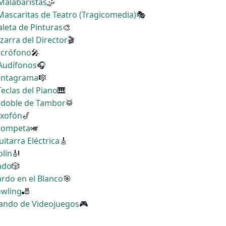
 Malabaristas
🤹
 Mascaritas de Teatro (Tragicomedia)
🎭
aleta de Pinturas
🎨
izarra del Director
🎬
Micrófono
🎤
 Audífonos
🎧
Pentagrama
🎼
Teclas del Piano
🎹
Redoble de Tambor
🥁
axofón
🎷
Trompeta
🎺
uitarra Eléctrica
🎸
olín
🎻
Dado
🎲
ardo en el Blanco
🎯
owling
🎳
 Mando de Videojuegos
🎮