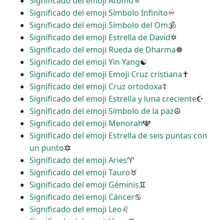
Significado del emoji Átomo
⚛
Significado del emoji Símbolo Infinito
♾
Significado del emoji Símbolo del Om
🕉
Significado del emoji Estrella de David
✡
Significado del emoji Rueda de Dharma
☸
Significado del emoji Yin Yang
☯
Significado del emoji Emoji Cruz cristiana
✝
Significado del emoji Cruz ortodoxa
☦
Significado del emoji Estrella y luna creciente
☪
Significado del emoji Símbolo de la paz
☮
Significado del emoji Menorah
🕎
Significado del emoji Estrella de seis puntas con
un punto
🔯
Significado del emoji Aries
♈
Significado del emoji Tauro
♉
Significado del emoji Géminis
♊
Significado del emoji Cáncer
♋
Significado del emoji Leo
♌