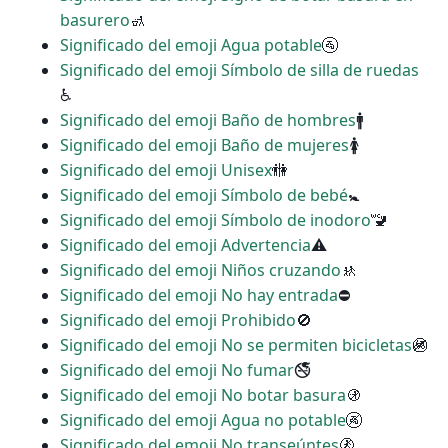
basurero
🚮
Significado del emoji Agua potable
🚰
Significado del emoji Símbolo de silla de ruedas
♿
Significado del emoji Baño de hombres
🚹
Significado del emoji Baño de mujeres
🚺
Significado del emoji Unisex
🚻
Significado del emoji Símbolo de bebé
🚼
Significado del emoji Símbolo de inodoro
🚾
Significado del emoji Advertencia
⚠
Significado del emoji Niños cruzando
🚸
Significado del emoji No hay entrada
⛔
Significado del emoji Prohibido
🚫
Significado del emoji No se permiten bicicletas
🚳
Significado del emoji No fumar
🚭
Significado del emoji No botar basura
🚯
Significado del emoji Agua no potable
🚱
Significado del emoji No transeúntes
🚷