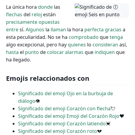
La única hora
donde
las
flechas
del
reloj
están
precisamente
opuestas
entre
sí.
Algunos
la
llaman
la hora
perfecta
gracias
a
esta peculiaridad. No se ha
comprobado
que
tenga
algo excepcional, pero hay
quienes
lo
consideran
así,
hasta
el
punto
de
colocar
alarmas
que
indiquen
que
ha llegado.
Emojis relaccionados con
Significado del emoji Ojo en la burbuja de
diálogo
👁
Significado del emoji Corazón con flecha
💘
Significado del emoji Emoji del Corazón Rojo
❤
Significado del emoji Corazón latiendo
💓
Significado del emoji Corazón roto
💔