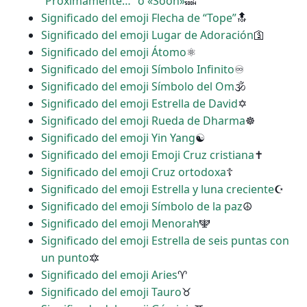
“Próximamente…” o «Soon»
🔜
Significado del emoji Flecha de “Tope”
🔝
Significado del emoji Lugar de Adoración
🛐
Significado del emoji Átomo
⚛
Significado del emoji Símbolo Infinito
♾
Significado del emoji Símbolo del Om
🕉
Significado del emoji Estrella de David
✡
Significado del emoji Rueda de Dharma
☸
Significado del emoji Yin Yang
☯
Significado del emoji Emoji Cruz cristiana
✝
Significado del emoji Cruz ortodoxa
☦
Significado del emoji Estrella y luna creciente
☪
Significado del emoji Símbolo de la paz
☮
Significado del emoji Menorah
🕎
Significado del emoji Estrella de seis puntas con
un punto
🔯
Significado del emoji Aries
♈
Significado del emoji Tauro
♉