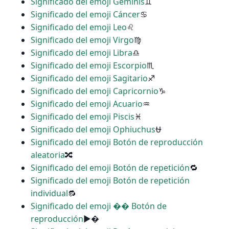
Significado del emoji Géminis
♊
Significado del emoji Cáncer
♋
Significado del emoji Leo
♌
Significado del emoji Virgo
♍
Significado del emoji Libra
♎
Significado del emoji Escorpio
♏
Significado del emoji Sagitario
♐
Significado del emoji Capricornio
♑
Significado del emoji Acuario
♒
Significado del emoji Piscis
♓
Significado del emoji Ophiuchus
⛎
Significado del emoji Botón de reproducción
aleatoria
🔀
Significado del emoji Botón de repetición
🔁
Significado del emoji Botón de repetición
individual
🔂
Significado del emoji �� Botón de
reproducción
▶�