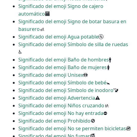
Significado del emoji Signo de cajero
automático
🏧
Significado del emoji Signo de botar basura en
basurero
🚮
Significado del emoji Agua potable
🚰
Significado del emoji Símbolo de silla de ruedas
♿
Significado del emoji Baño de hombres
🚹
Significado del emoji Baño de mujeres
🚺
Significado del emoji Unisex
🚻
Significado del emoji Símbolo de bebé
🚼
Significado del emoji Símbolo de inodoro
🚾
Significado del emoji Advertencia
⚠
Significado del emoji Niños cruzando
🚸
Significado del emoji No hay entrada
⛔
Significado del emoji Prohibido
🚫
Significado del emoji No se permiten bicicletas
🚳
Significado del emoji No fumar
🚭