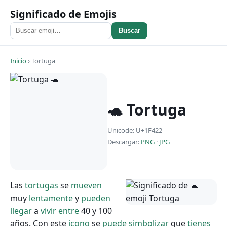
Significado de Emojis
Buscar
Inicio
›
Tortuga
🐢 Tortuga
Unicode: U+1F422
Descargar:
PNG
·
JPG
Las
tortugas
se
mueven
muy
lentamente
y
pueden
llegar
a
vivir
entre
40 y 100
años. Con este
icono
se
puede
simbolizar
que
tienes