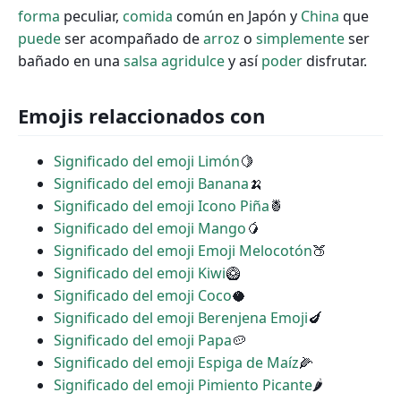
forma
peculiar,
comida
común en Japón y
China
que
puede
ser acompañado de
arroz
o
simplemente
ser
bañado en una
salsa
agridulce
y así
poder
disfrutar.
Emojis relaccionados con
Significado del emoji Limón
🍋
Significado del emoji Banana
🍌
Significado del emoji Icono Piña
🍍
Significado del emoji Mango
🥭
Significado del emoji Emoji Melocotón
🍑
Significado del emoji Kiwi
🥝
Significado del emoji Coco
🥥
Significado del emoji Berenjena Emoji
🍆
Significado del emoji Papa
🥔
Significado del emoji Espiga de Maíz
🌽
Significado del emoji Pimiento Picante
🌶