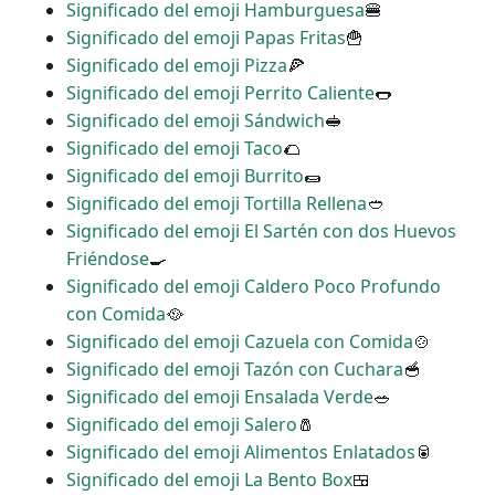
Significado del emoji Hamburguesa
🍔
Significado del emoji Papas Fritas
🍟
Significado del emoji Pizza
🍕
Significado del emoji Perrito Caliente
🌭
Significado del emoji Sándwich
🥪
Significado del emoji Taco
🌮
Significado del emoji Burrito
🌯
Significado del emoji Tortilla Rellena
🥙
Significado del emoji El Sartén con dos Huevos
Friéndose
🍳
Significado del emoji Caldero Poco Profundo
con Comida
🥘
Significado del emoji Cazuela con Comida
🍲
Significado del emoji Tazón con Cuchara
🥣
Significado del emoji Ensalada Verde
🥗
Significado del emoji Salero
🧂
Significado del emoji Alimentos Enlatados
🥫
Significado del emoji La Bento Box
🍱