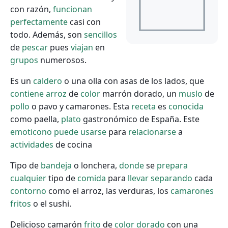
con razón,
funcionan
perfectamente
casi con
todo. Además, son
sencillos
de
pescar
pues
viajan
en
grupos
numerosos.
Es un
caldero
o una olla con asas de los lados, que
contiene
arroz
de
color
marrón dorado, un
muslo
de
pollo
o pavo y camarones. Esta
receta
es
conocida
como paella,
plato
gastronómico de España. Este
emoticono
puede
usarse
para
relacionarse
a
actividades
de cocina
Tipo de
bandeja
o lonchera,
donde
se
prepara
cualquier
tipo de
comida
para
llevar
separando
cada
contorno
como el arroz, las verduras, los
camarones
fritos
o el sushi.
Delicioso camarón
frito
de
color
dorado
con una