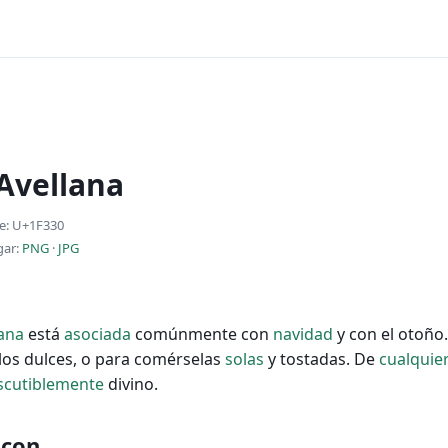
 Avellana
e: U+1F330
gar:
PNG
·
JPG
lana
está
asociada
comúnmente con
navidad
y con el otoño.
los dulces, o para comérselas
solas
y tostadas. De
cualquie
scutiblemente
divino.
 con