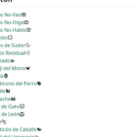
no No-Veo
🙈
no No-Oigo
🙉
no No-Hablo
🙊
sión
💥
as de Sudor
💦
to Residual
💨
reado
💫
ji del Mono
🐒
la
🦍
ticono del Perro
🐕
dle
🐩
pache
🦝
a de Gato
🐱
a de León
🦁
e
🐅
ticón de Caballo
🐎