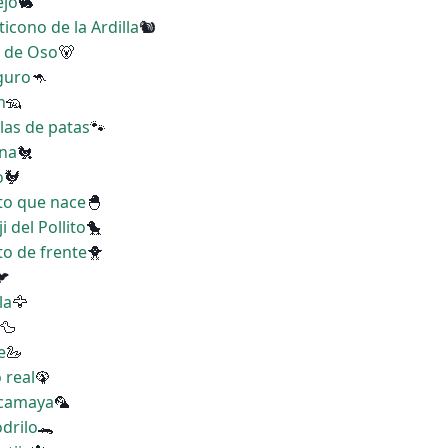
ejo
🐇
icono de la Ardilla
🐿
a de Oso
🐻
guro
🦘
n
🦡
las de patas
🐾
ina
🐔
o
🐓
ito que nace
🐣
 del Pollito
🐤
to de frente
🐥
🐦
la
🦅
🦆
e
🦢
 real
🦚
acamaya
🦜
odrilo
🐊