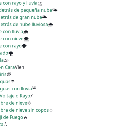
 con rayo y lluvia
⛈
ol detrás de pequeña nube
🌤
 detrás de gran nube
🌥
detrás de nube lluviosa
🌦
 con lluvia
🌧
e con nieve
🌨
e con rayo
🌩
nado
🌪
la
🌫
on Cara
Vien
iris
🌈
aguas
☂
guas con lluvia
☔
 Voltaje o Rayo
⚡
mbre de nieve
☃
bre de nieve sin copos
⛄
ji de Fuego
🔥
ta
💧