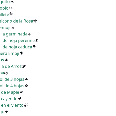
quito
🦟
robio
🦠
llete
💐
ticono de la Rosa
🌹
 Emoji
🌼
illa germinada
🌱
ol de hoja perenne
🌲
ol de hoja caduca
🌳
mera Emoji
🌴
tus
🌵
lla de Arroz
🌾
rba
🌿
ol de 3 hojas
☘
ol de 4 hojas
🍀
a de Maple
🍁
a cayendo
🍂
 en el viento
🍃
ngo
🍄