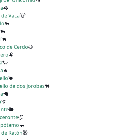
i del Unicornio
🦄
ra
🦓
a de Vaca
🐮
lo
🐃
a
🐄
í
🐗
ico de Cerdo
🐽
nero
🐏
ja
🐑
ra
🐐
ello
🐪
ello de dos jorobas
🐫
ma
🦙
a
🦒
ante
🐘
oceronte
🦏
popótamo
🦛
a de Ratón
🐭