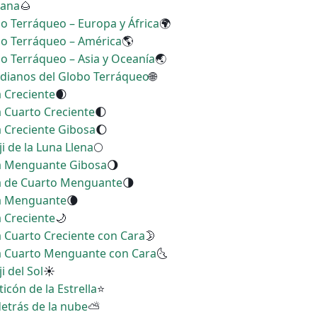
lana
🌰
bo Terráqueo – Europa y África
🌍
bo Terráqueo – América
🌎
bo Terráqueo – Asia y Oceanía
🌏
idianos del Globo Terráqueo
🌐
a Creciente
🌒
a Cuarto Creciente
🌓
a Creciente Gibosa
🌔
i de la Luna Llena
🌕
na Menguante Gibosa
🌖
na de Cuarto Menguante
🌗
na Menguante
🌘
a Creciente
🌙
a Cuarto Creciente con Cara
🌛
na Cuarto Menguante con Cara
🌜
i del Sol
☀
icón de la Estrella
⭐
detrás de la nube
⛅