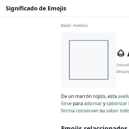
Significado de Emojis
Inicio
›
Avellana
🌰
Unicod
Descar
De un marrón rojizo, esta
avel
Sirve
para
adornar
y
saborizar
forma
conservan
su
sabor
indi
Emojis relaccionados