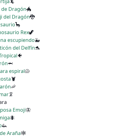
rtija
🦎
a de Dragón
🐲
ji del Dragón
🐉
osaurio
🦕
anosaurio Rex
🦖
lena escupiendo
🐳
icón del Delfín
🐬
Tropical
🐠
urón
🦈
ara espiral
🐚
gosta
🦞
marón
🦐
amar
🦑
ara
iposa Emoji
🦋
rmiga
🐜
o
🦗
 de Araña
🕸