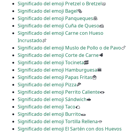
Significado del emoji Pretzel o Bretzel
🥨
Significado del emoji Bagel
🥯
Significado del emoji Panqueques
🥞
Significado del emoji Cuña de Queso
🧀
Significado del emoji Carne con Hueso
Incrustado
🍖
Significado del emoji Muslo de Pollo o de Pavo
🍗
Significado del emoji Corte de Carne
🥩
Significado del emoji Tocineta
🥓
Significado del emoji Hamburguesa
🍔
Significado del emoji Papas Fritas
🍟
Significado del emoji Pizza
🍕
Significado del emoji Perrito Caliente
🌭
Significado del emoji Sándwich
🥪
Significado del emoji Taco
🌮
Significado del emoji Burrito
🌯
Significado del emoji Tortilla Rellena
🥙
Significado del emoji El Sartén con dos Huevos