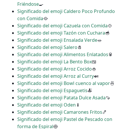
Friéndose
🍳
Significado del emoji Caldero Poco Profundo
con Comida
🥘
Significado del emoji Cazuela con Comida
🍲
Significado del emoji Tazón con Cuchara
🥣
Significado del emoji Ensalada Verde
🥗
Significado del emoji Salero
🧂
Significado del emoji Alimentos Enlatados
🥫
Significado del emoji La Bento Box
🍱
Significado del emoji Arroz Cocido
🍚
Significado del emoji Arroz al Curry
🍛
Significado del emoji Bowl cuenco al vapor
🍜
Significado del emoji Espaguetis
🍝
Significado del emoji Patata Dulce Asada
🍠
Significado del emoji Oden
🍢
Significado del emoji Camarones Fritos
🍤
Significado del emoji Pastel de Pescado con
forma de Espiral
🍥