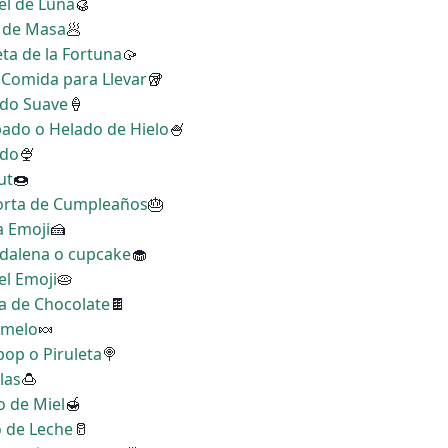
el de Luna
🥮
a de Masa
🥟
eta de la Fortuna
🥠
a Comida para Llevar
🥡
ado Suave
🍦
pado o Helado de Hielo
🍧
ado
🍨
ut
🍩
Torta de Cumpleaños
🎂
a Emoji
🍰
gdalena o cupcake
🧁
el Emoji
🥧
ra de Chocolate
🍫
amelo
🍬
ipop o Piruleta
🍭
las
🍮
o de Miel
🍯
o de Leche
🥛