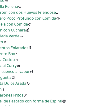
ito
🌯
lla Rellena
🥙
Sartén con dos Huevos Friéndose
🍳
ldero Poco Profundo con Comida
🥘
zuela con Comida
🍲
ón con Cuchara
🥣
alada Verde
🥗
ro
🧂
mentos Enlatados
🥫
Bento Box
🍱
oz Cocido
🍚
z al Curry
🍛
l cuenco al vapor
🍜
aguetis
🍝
ata Dulce Asada
🍠
n
🍢
arones Fritos
🍤
tel de Pescado con forma de Espiral
🍥