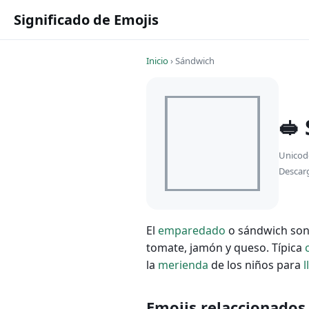
Significado de Emojis
Inicio
›
Sándwich
🥪
Unicod
Descar
El
emparedado
o sándwich so
tomate, jamón y queso. Típica
la
merienda
de los niños para
l
Emojis relaccionados