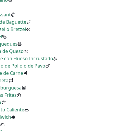
taño
🌰
🍞
ssant
🥐
 de Baguette
🥖
zel o Bretzel
🥨
l
🥯
nqueques
🥞
ña de Queso
🧀
rne con Hueso Incrustado
🍖
lo de Pollo o de Pavo
🍗
te de Carne
🥩
neta
🥓
amburguesa
🍔
s Fritas
🍟
a
🍕
ito Caliente
🌭
dwich
🥪
🌮