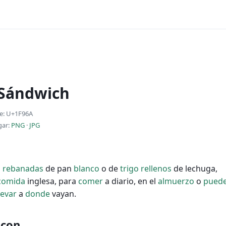
 Sándwich
e: U+1F96A
gar:
PNG
·
JPG
n
rebanadas
de pan
blanco
o de
trigo
rellenos
de lechuga,
comida
inglesa, para
comer
a diario, en el
almuerzo
o
pued
levar
a
donde
vayan.
 con