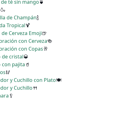
a de té sin mango
🍵
e
🍶
ella de Champán
🍾
da Tropical
🍹
a de Cerveza Emoji
🍺
ebración con Cerveza
🍻
ebración con Copas
🥂
 de cristal
🥃
 con pajita
🥤
los
🥢
dor y Cuchillo con Plato
🍽
dor y Cuchillo
🍴
hara
🥄