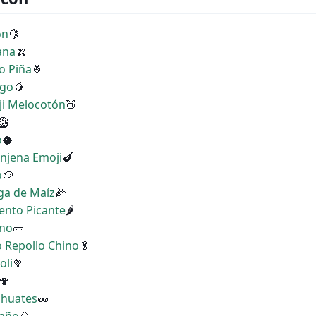
ón
🍋
ana
🍌
o Piña
🍍
ngo
🥭
ji Melocotón
🍑
🥝
o
🥥
enjena Emoji
🍆
a
🥔
iga de Maíz
🌽
iento Picante
🌶
ino
🥒
o Repollo Chino
🥬
oli
🥦
🍄
ahuates
🥜