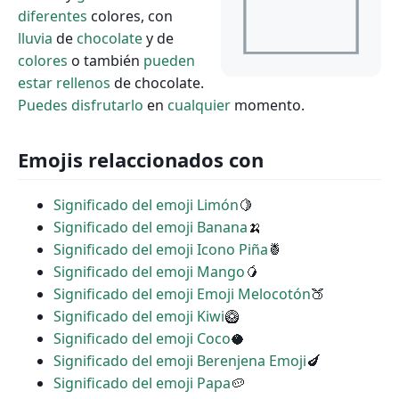
diferentes
colores, con
lluvia
de
chocolate
y de
colores
o también
pueden
estar
rellenos
de chocolate.
Puedes
disfrutarlo
en
cualquier
momento.
Emojis relaccionados con
Significado del emoji Limón
🍋
Significado del emoji Banana
🍌
Significado del emoji Icono Piña
🍍
Significado del emoji Mango
🥭
Significado del emoji Emoji Melocotón
🍑
Significado del emoji Kiwi
🥝
Significado del emoji Coco
🥥
Significado del emoji Berenjena Emoji
🍆
Significado del emoji Papa
🥔