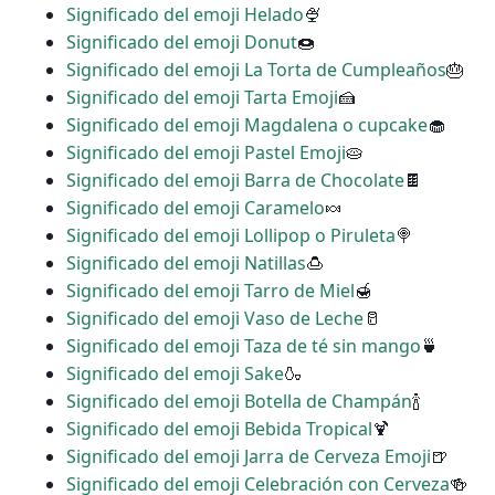
Significado del emoji Helado
🍨
Significado del emoji Donut
🍩
Significado del emoji La Torta de Cumpleaños
🎂
Significado del emoji Tarta Emoji
🍰
Significado del emoji Magdalena o cupcake
🧁
Significado del emoji Pastel Emoji
🥧
Significado del emoji Barra de Chocolate
🍫
Significado del emoji Caramelo
🍬
Significado del emoji Lollipop o Piruleta
🍭
Significado del emoji Natillas
🍮
Significado del emoji Tarro de Miel
🍯
Significado del emoji Vaso de Leche
🥛
Significado del emoji Taza de té sin mango
🍵
Significado del emoji Sake
🍶
Significado del emoji Botella de Champán
🍾
Significado del emoji Bebida Tropical
🍹
Significado del emoji Jarra de Cerveza Emoji
🍺
Significado del emoji Celebración con Cerveza
🍻