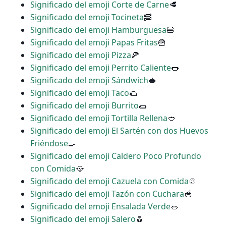
Significado del emoji Corte de Carne
🥩
Significado del emoji Tocineta
🥓
Significado del emoji Hamburguesa
🍔
Significado del emoji Papas Fritas
🍟
Significado del emoji Pizza
🍕
Significado del emoji Perrito Caliente
🌭
Significado del emoji Sándwich
🥪
Significado del emoji Taco
🌮
Significado del emoji Burrito
🌯
Significado del emoji Tortilla Rellena
🥙
Significado del emoji El Sartén con dos Huevos
Friéndose
🍳
Significado del emoji Caldero Poco Profundo
con Comida
🥘
Significado del emoji Cazuela con Comida
🍲
Significado del emoji Tazón con Cuchara
🥣
Significado del emoji Ensalada Verde
🥗
Significado del emoji Salero
🧂