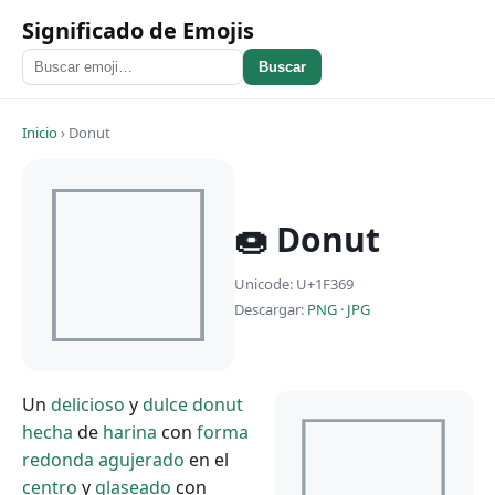
Significado de Emojis
Buscar
Inicio
›
Donut
🍩 Donut
Unicode: U+1F369
Descargar:
PNG
·
JPG
Un
delicioso
y
dulce
donut
hecha
de
harina
con
forma
redonda
agujerado
en el
centro
y
glaseado
con