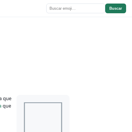
Buscar
la que
a
que