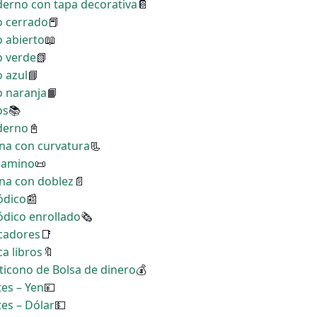
derno con tapa decorativa
📔
ro cerrado
📕
o abierto
📖
o verde
📗
o azul
📘
o naranja
📙
os
📚
aderno
📓
ina con curvatura
📃
rgamino
📜
ina con doblez
📄
ódico
📰
iódico enrollado
🗞
rcadores
📑
a libros
🔖
ticono de Bolsa de dinero
💰
tes – Yen
💴
tes – Dólar
💵