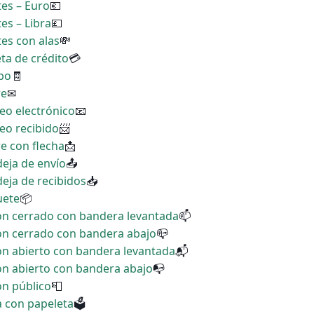
tes – Euro
💶
tes – Libra
💷
tes con alas
💸
eta de crédito
💳
ibo
🧾
re
✉
reo electrónico
📧
reo recibido
📨
re con flecha
📩
deja de envío
📤
deja de recibidos
📥
uete
📦
zón cerrado con bandera levantada
📫
zón cerrado con bandera abajo
📪
ón abierto con bandera levantada
📬
ón abierto con bandera abajo
📭
ón público
📮
a con papeleta
🗳