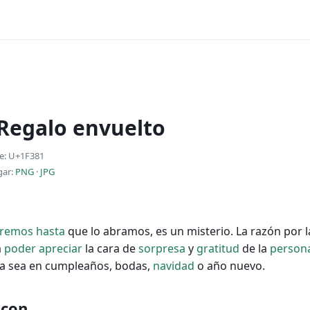
 Regalo envuelto
e: U+1F381
gar:
PNG
·
JPG
bremos
hasta
que lo abramos, es un misterio. La razón por 
a
poder
apreciar
la cara de
sorpresa
y
gratitud
de la
person
. Ya sea en cumpleaños, bodas,
navidad
o año nuevo.
 con