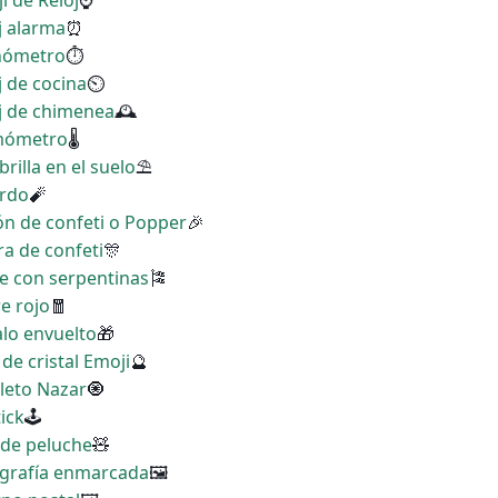
i de Reloj
⌚
j alarma
⏰
onómetro
⏱
j de cocina
⏲
oj de chimenea
🕰
rmómetro
🌡
rilla en el suelo
⛱
ardo
🧨
ón de confeti o Popper
🎉
ra de confeti
🎊
te con serpentinas
🎏
e rojo
🧧
alo envuelto
🎁
 de cristal Emoji
🔮
leto Nazar
🧿
tick
🕹
 de peluche
🧸
tografía enmarcada
🖼