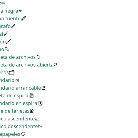
z
✏
ta negra
✒
ma fuente
🖋
grafo
🖊
el
🖌
yón
🖍
mo
📝
peta de archivos
📁
peta de archivos abierta
📂
eros
🗂
endario
📅
endario arrancable
📆
eta de espiral
🗒
ndario en espiral
🗓
ce de tarjetas
📇
fico ascendente
📈
fico descendente
📉
tapapeles
📋