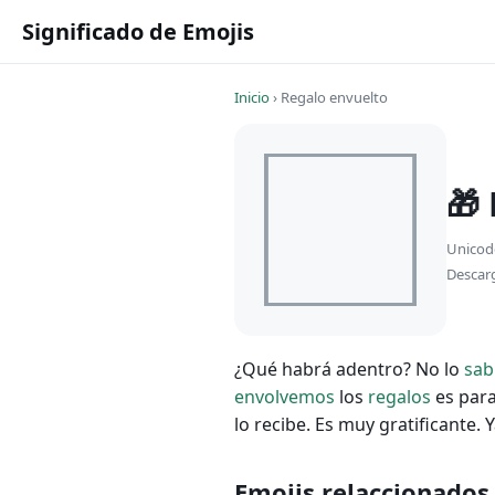
Significado de Emojis
Inicio
›
Regalo envuelto
🎁
Unicod
Descar
¿Qué habrá adentro? No lo
sa
envolvemos
los
regalos
es par
lo recibe. Es muy gratificante
Emojis relaccionados