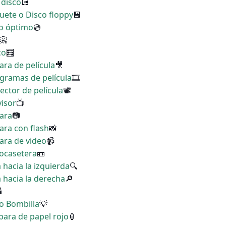
 disco
💽
quete o Disco floppy
💾
co óptimo
💿
📀
co
🧮
ara de película
🎥
ogramas de película
🎞
ector de película
📽
visor
📺
mara
📷
ara con flash
📸
ara de video
📹
eocasetera
📼
 hacia la izquierda
🔍
a hacia la derecha
🔎
🕯
no Bombilla
💡
para de papel rojo
🏮