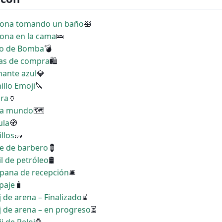
rsona tomando un baño
🛀
sona en la cama
🛌
ono de Bomba
💣
sas de compra
🛍
mante azul
💎
illo Emoji
🔪
ora
🏺
apa mundo
🗺
ula
🧭
llos
🧱
te de barbero
💈
il de petróleo
🛢
mpana de recepción
🛎
paje
🧳
j de arena – Finalizado
⌛
oj de arena – en progreso
⏳