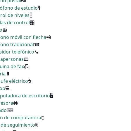
rno postal
🖼
rófono de estudio
🎙
rol de niveles
🎚
llas de control
🎛
io
📻
fono móvil con flecha
📲
fono tradicional
☎
bidor telefónico
📞
scapersonas
📟
uina de fax
📠
ría
🔋
ufe eléctrico
🔌
top
💻
putadora de escritorio
🖥
resora
🖨
lado
⌨
tón de computadora
🖱
a de seguimiento
🖲