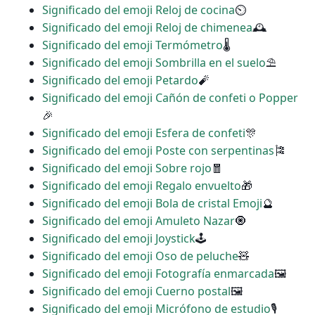
Significado del emoji Reloj de cocina
⏲
Significado del emoji Reloj de chimenea
🕰
Significado del emoji Termómetro
🌡
Significado del emoji Sombrilla en el suelo
⛱
Significado del emoji Petardo
🧨
Significado del emoji Cañón de confeti o Popper
🎉
Significado del emoji Esfera de confeti
🎊
Significado del emoji Poste con serpentinas
🎏
Significado del emoji Sobre rojo
🧧
Significado del emoji Regalo envuelto
🎁
Significado del emoji Bola de cristal Emoji
🔮
Significado del emoji Amuleto Nazar
🧿
Significado del emoji Joystick
🕹
Significado del emoji Oso de peluche
🧸
Significado del emoji Fotografía enmarcada
🖼
Significado del emoji Cuerno postal
🖼
Significado del emoji Micrófono de estudio
🎙