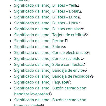
Significado del emoji Billetes – Yen
💴
Significado del emoji Billetes – Dólar
💵
Significado del emoji Billetes – Euro
💶
Significado del emoji Billetes – Libra
💷
Significado del emoji Billetes con alas
💸
Significado del emoji Tarjeta de crédito
💳
Significado del emoji Recibo
🧾
Significado del emoji Sobre
✉
Significado del emoji Correo electrónico
📧
Significado del emoji Correo recibido
📨
Significado del emoji Sobre con flecha
📩
Significado del emoji Bandeja de envío
📤
Significado del emoji Bandeja de recibidos
📥
Significado del emoji Paquete
📦
Significado del emoji Buzón cerrado con
bandera levantada
📫
Significado del emoji Buzón cerrado con
bandera abajo
📪