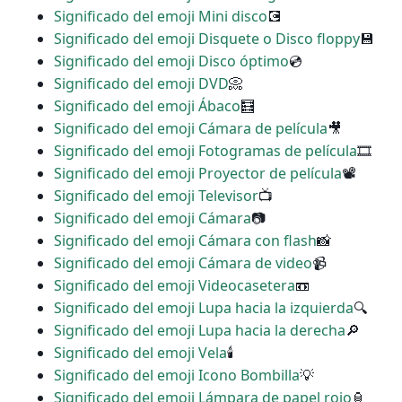
Significado del emoji Mini disco
💽
Significado del emoji Disquete o Disco floppy
💾
Significado del emoji Disco óptimo
💿
Significado del emoji DVD
📀
Significado del emoji Ábaco
🧮
Significado del emoji Cámara de película
🎥
Significado del emoji Fotogramas de película
🎞
Significado del emoji Proyector de película
📽
Significado del emoji Televisor
📺
Significado del emoji Cámara
📷
Significado del emoji Cámara con flash
📸
Significado del emoji Cámara de video
📹
Significado del emoji Videocasetera
📼
Significado del emoji Lupa hacia la izquierda
🔍
Significado del emoji Lupa hacia la derecha
🔎
Significado del emoji Vela
🕯
Significado del emoji Icono Bombilla
💡
Significado del emoji Lámpara de papel rojo
🏮