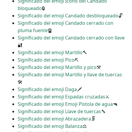
Significado del emoji Icono del Candado
bloqueado
🔒
Significado del emoji Candado desbloqueado
🔓
Significado del emoji Candado cerrado con
pluma fuente
🔏
Significado del emoji Candado cerrado con llave
🔐
Significado del emoji Martillo
🔨
Significado del emoji Pico
⛏
Significado del emoji Martillo y pico
⚒
Significado del emoji Martillo y llave de tuercas
🛠
Significado del emoji Daga
🗡
Significado del emoji Espadas cruzadas
⚔
Significado del emoji Emoji Pistola de agua
🔫
Significado del emoji Llave de tuercas
🔧
Significado del emoji Abrazadera
🗜
Significado del emoji Balanza
⚖