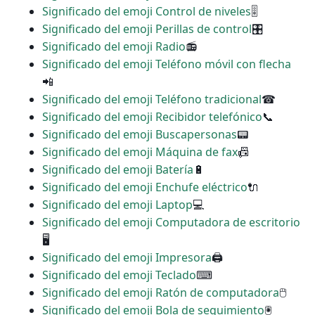
Significado del emoji Control de niveles
🎚
Significado del emoji Perillas de control
🎛
Significado del emoji Radio
📻
Significado del emoji Teléfono móvil con flecha
📲
Significado del emoji Teléfono tradicional
☎
Significado del emoji Recibidor telefónico
📞
Significado del emoji Buscapersonas
📟
Significado del emoji Máquina de fax
📠
Significado del emoji Batería
🔋
Significado del emoji Enchufe eléctrico
🔌
Significado del emoji Laptop
💻
Significado del emoji Computadora de escritorio
🖥
Significado del emoji Impresora
🖨
Significado del emoji Teclado
⌨
Significado del emoji Ratón de computadora
🖱
Significado del emoji Bola de seguimiento
🖲