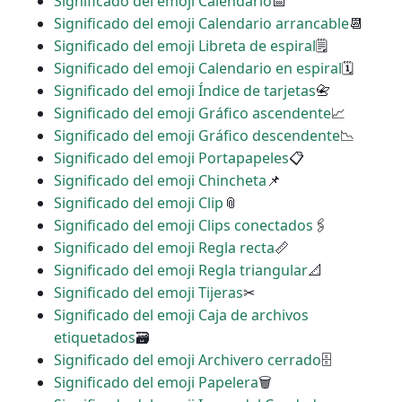
Significado del emoji Calendario
📅
Significado del emoji Calendario arrancable
📆
Significado del emoji Libreta de espiral
🗒
Significado del emoji Calendario en espiral
🗓
Significado del emoji Índice de tarjetas
📇
Significado del emoji Gráfico ascendente
📈
Significado del emoji Gráfico descendente
📉
Significado del emoji Portapapeles
📋
Significado del emoji Chincheta
📌
Significado del emoji Clip
📎
Significado del emoji Clips conectados
🖇
Significado del emoji Regla recta
📏
Significado del emoji Regla triangular
📐
Significado del emoji Tijeras
✂
Significado del emoji Caja de archivos
etiquetados
🗃
Significado del emoji Archivero cerrado
🗄
Significado del emoji Papelera
🗑