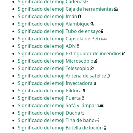
Significado del emoji Cadenas
⛓
Significado del emoji Caja de herramientas
🧰
Significado del emoji Imán
🧲
Significado del emoji Alambique
⚗
Significado del emoji Tubo de ensayo
🧪
Significado del emoji Cápsula de Petri
🧫
Significado del emoji ADN
🧬
Significado del emoji Extinguidor de incendios
🧯
Significado del emoji Microscopio
🔬
Significado del emoji Telescopio
🔭
Significado del emoji Antena de satélite
📡
Significado del emoji Inyectadora
💉
Significado del emoji Píldora
💊
Significado del emoji Puerta
🚪
Significado del emoji Sofá y lámpara
🛋
Significado del emoji Ducha
🚿
Significado del emoji Tina de baño
🛁
Significado del emoji Botella de loción
🧴