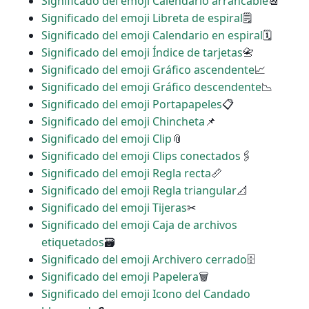
Significado del emoji Calendario arrancable
📆
Significado del emoji Libreta de espiral
🗒
Significado del emoji Calendario en espiral
🗓
Significado del emoji Índice de tarjetas
📇
Significado del emoji Gráfico ascendente
📈
Significado del emoji Gráfico descendente
📉
Significado del emoji Portapapeles
📋
Significado del emoji Chincheta
📌
Significado del emoji Clip
📎
Significado del emoji Clips conectados
🖇
Significado del emoji Regla recta
📏
Significado del emoji Regla triangular
📐
Significado del emoji Tijeras
✂
Significado del emoji Caja de archivos
etiquetados
🗃
Significado del emoji Archivero cerrado
🗄
Significado del emoji Papelera
🗑
Significado del emoji Icono del Candado