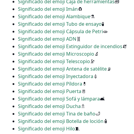
Significado del emoji Caja de herramientas
🧰
Significado del emoji Imán
🧲
Significado del emoji Alambique
⚗
Significado del emoji Tubo de ensayo
🧪
Significado del emoji Cápsula de Petri
🧫
Significado del emoji ADN
🧬
Significado del emoji Extinguidor de incendios
🧯
Significado del emoji Microscopio
🔬
Significado del emoji Telescopio
🔭
Significado del emoji Antena de satélite
📡
Significado del emoji Inyectadora
💉
Significado del emoji Píldora
💊
Significado del emoji Puerta
🚪
Significado del emoji Sofá y lámpara
🛋
Significado del emoji Ducha
🚿
Significado del emoji Tina de baño
🛁
Significado del emoji Botella de loción
🧴
Significado del emoji Hilo
🧵