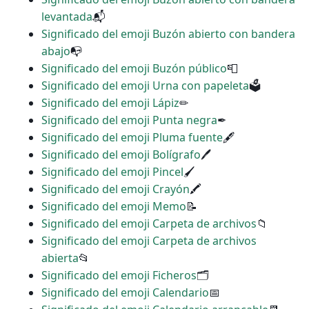
levantada
📬
Significado del emoji Buzón abierto con bandera
abajo
📭
Significado del emoji Buzón público
📮
Significado del emoji Urna con papeleta
🗳
Significado del emoji Lápiz
✏
Significado del emoji Punta negra
✒
Significado del emoji Pluma fuente
🖋
Significado del emoji Bolígrafo
🖊
Significado del emoji Pincel
🖌
Significado del emoji Crayón
🖍
Significado del emoji Memo
📝
Significado del emoji Carpeta de archivos
📁
Significado del emoji Carpeta de archivos
abierta
📂
Significado del emoji Ficheros
🗂
Significado del emoji Calendario
📅