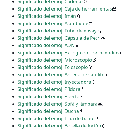
Significado del emoji Cadenas
⛓
Significado del emoji Caja de herramientas
🧰
Significado del emoji Imán
🧲
Significado del emoji Alambique
⚗
Significado del emoji Tubo de ensayo
🧪
Significado del emoji Cápsula de Petri
🧫
Significado del emoji ADN
🧬
Significado del emoji Extinguidor de incendios
🧯
Significado del emoji Microscopio
🔬
Significado del emoji Telescopio
🔭
Significado del emoji Antena de satélite
📡
Significado del emoji Inyectadora
💉
Significado del emoji Píldora
💊
Significado del emoji Puerta
🚪
Significado del emoji Sofá y lámpara
🛋
Significado del emoji Ducha
🚿
Significado del emoji Tina de baño
🛁
Significado del emoji Botella de loción
🧴