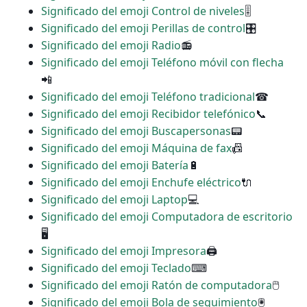
Significado del emoji Control de niveles
🎚
Significado del emoji Perillas de control
🎛
Significado del emoji Radio
📻
Significado del emoji Teléfono móvil con flecha
📲
Significado del emoji Teléfono tradicional
☎
Significado del emoji Recibidor telefónico
📞
Significado del emoji Buscapersonas
📟
Significado del emoji Máquina de fax
📠
Significado del emoji Batería
🔋
Significado del emoji Enchufe eléctrico
🔌
Significado del emoji Laptop
💻
Significado del emoji Computadora de escritorio
🖥
Significado del emoji Impresora
🖨
Significado del emoji Teclado
⌨
Significado del emoji Ratón de computadora
🖱
Significado del emoji Bola de seguimiento
🖲