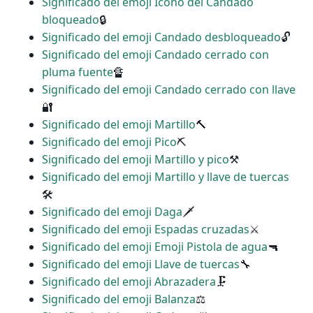
Significado del emoji Icono del Candado
bloqueado
🔒
Significado del emoji Candado desbloqueado
🔓
Significado del emoji Candado cerrado con
pluma fuente
🔏
Significado del emoji Candado cerrado con llave
🔐
Significado del emoji Martillo
🔨
Significado del emoji Pico
⛏
Significado del emoji Martillo y pico
⚒
Significado del emoji Martillo y llave de tuercas
🛠
Significado del emoji Daga
🗡
Significado del emoji Espadas cruzadas
⚔
Significado del emoji Emoji Pistola de agua
🔫
Significado del emoji Llave de tuercas
🔧
Significado del emoji Abrazadera
🗜
Significado del emoji Balanza
⚖