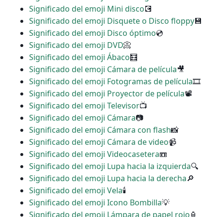
Significado del emoji Mini disco
💽
Significado del emoji Disquete o Disco floppy
💾
Significado del emoji Disco óptimo
💿
Significado del emoji DVD
📀
Significado del emoji Ábaco
🧮
Significado del emoji Cámara de película
🎥
Significado del emoji Fotogramas de película
🎞
Significado del emoji Proyector de película
📽
Significado del emoji Televisor
📺
Significado del emoji Cámara
📷
Significado del emoji Cámara con flash
📸
Significado del emoji Cámara de video
📹
Significado del emoji Videocasetera
📼
Significado del emoji Lupa hacia la izquierda
🔍
Significado del emoji Lupa hacia la derecha
🔎
Significado del emoji Vela
🕯
Significado del emoji Icono Bombilla
💡
Significado del emoji Lámpara de papel rojo
🏮