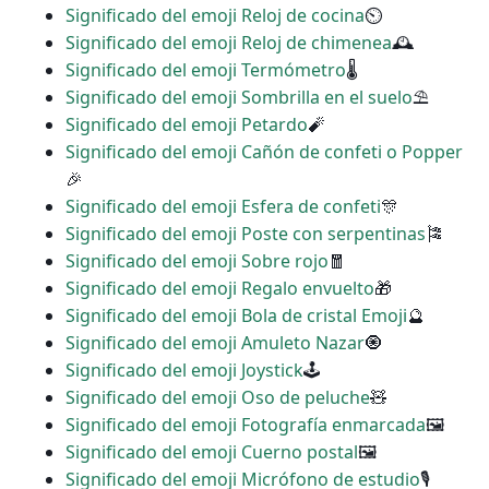
Significado del emoji Reloj de cocina
⏲
Significado del emoji Reloj de chimenea
🕰
Significado del emoji Termómetro
🌡
Significado del emoji Sombrilla en el suelo
⛱
Significado del emoji Petardo
🧨
Significado del emoji Cañón de confeti o Popper
🎉
Significado del emoji Esfera de confeti
🎊
Significado del emoji Poste con serpentinas
🎏
Significado del emoji Sobre rojo
🧧
Significado del emoji Regalo envuelto
🎁
Significado del emoji Bola de cristal Emoji
🔮
Significado del emoji Amuleto Nazar
🧿
Significado del emoji Joystick
🕹
Significado del emoji Oso de peluche
🧸
Significado del emoji Fotografía enmarcada
🖼
Significado del emoji Cuerno postal
🖼
Significado del emoji Micrófono de estudio
🎙