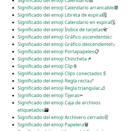
Significado del emoji Calendario
📅
Significado del emoji Calendario arrancable
📆
Significado del emoji Libreta de espiral
🗒
Significado del emoji Calendario en espiral
🗓
Significado del emoji Índice de tarjetas
📇
Significado del emoji Gráfico ascendente
📈
Significado del emoji Gráfico descendente
📉
Significado del emoji Portapapeles
📋
Significado del emoji Chincheta
📌
Significado del emoji Clip
📎
Significado del emoji Clips conectados
🖇
Significado del emoji Regla recta
📏
Significado del emoji Regla triangular
📐
Significado del emoji Tijeras
✂
Significado del emoji Caja de archivos
etiquetados
🗃
Significado del emoji Archivero cerrado
🗄
Significado del emoji Papelera
🗑