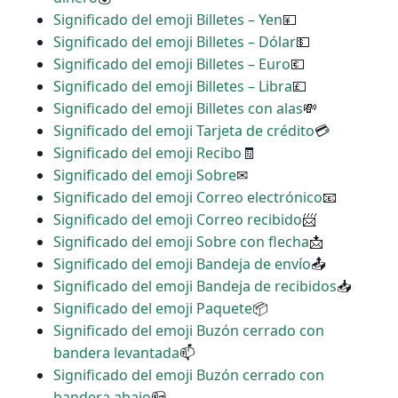
Significado del emoji Billetes – Yen
💴
Significado del emoji Billetes – Dólar
💵
Significado del emoji Billetes – Euro
💶
Significado del emoji Billetes – Libra
💷
Significado del emoji Billetes con alas
💸
Significado del emoji Tarjeta de crédito
💳
Significado del emoji Recibo
🧾
Significado del emoji Sobre
✉
Significado del emoji Correo electrónico
📧
Significado del emoji Correo recibido
📨
Significado del emoji Sobre con flecha
📩
Significado del emoji Bandeja de envío
📤
Significado del emoji Bandeja de recibidos
📥
Significado del emoji Paquete
📦
Significado del emoji Buzón cerrado con
bandera levantada
📫
Significado del emoji Buzón cerrado con
bandera abajo
📪