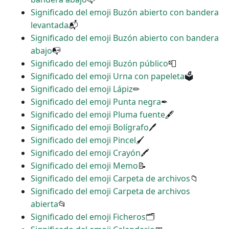
Significado del emoji Buzón abierto con bandera
levantada
📬
Significado del emoji Buzón abierto con bandera
abajo
📭
Significado del emoji Buzón público
📮
Significado del emoji Urna con papeleta
🗳
Significado del emoji Lápiz
✏
Significado del emoji Punta negra
✒
Significado del emoji Pluma fuente
🖋
Significado del emoji Bolígrafo
🖊
Significado del emoji Pincel
🖌
Significado del emoji Crayón
🖍
Significado del emoji Memo
📝
Significado del emoji Carpeta de archivos
📁
Significado del emoji Carpeta de archivos
abierta
📂
Significado del emoji Ficheros
🗂