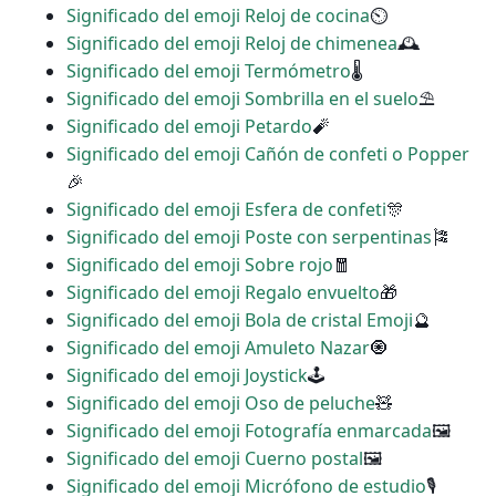
Significado del emoji Reloj de cocina
⏲
Significado del emoji Reloj de chimenea
🕰
Significado del emoji Termómetro
🌡
Significado del emoji Sombrilla en el suelo
⛱
Significado del emoji Petardo
🧨
Significado del emoji Cañón de confeti o Popper
🎉
Significado del emoji Esfera de confeti
🎊
Significado del emoji Poste con serpentinas
🎏
Significado del emoji Sobre rojo
🧧
Significado del emoji Regalo envuelto
🎁
Significado del emoji Bola de cristal Emoji
🔮
Significado del emoji Amuleto Nazar
🧿
Significado del emoji Joystick
🕹
Significado del emoji Oso de peluche
🧸
Significado del emoji Fotografía enmarcada
🖼
Significado del emoji Cuerno postal
🖼
Significado del emoji Micrófono de estudio
🎙