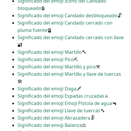
Significado del emoji Icono del Candado
bloqueado
🔒
Significado del emoji Candado desbloqueado
🔓
Significado del emoji Candado cerrado con
pluma fuente
🔏
Significado del emoji Candado cerrado con llave
🔐
Significado del emoji Martillo
🔨
Significado del emoji Pico
⛏
Significado del emoji Martillo y pico
⚒
Significado del emoji Martillo y llave de tuercas
🛠
Significado del emoji Daga
🗡
Significado del emoji Espadas cruzadas
⚔
Significado del emoji Emoji Pistola de agua
🔫
Significado del emoji Llave de tuercas
🔧
Significado del emoji Abrazadera
🗜
Significado del emoji Balanza
⚖