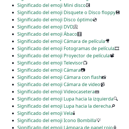
Significado del emoji Mini disco
💽
Significado del emoji Disquete o Disco floppy
💾
Significado del emoji Disco óptimo
💿
Significado del emoji DVD
📀
Significado del emoji Ábaco
🧮
Significado del emoji Cámara de película
🎥
Significado del emoji Fotogramas de película
🎞
Significado del emoji Proyector de película
📽
Significado del emoji Televisor
📺
Significado del emoji Cámara
📷
Significado del emoji Cámara con flash
📸
Significado del emoji Cámara de video
📹
Significado del emoji Videocasetera
📼
Significado del emoji Lupa hacia la izquierda
🔍
Significado del emoji Lupa hacia la derecha
🔎
Significado del emoji Vela
🕯
Significado del emoji Icono Bombilla
💡
Significado del emoji Lámpara de papel rojo
🏮