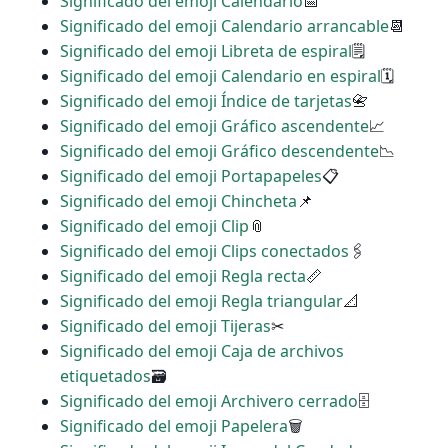
Significado del emoji Calendario
📅
Significado del emoji Calendario arrancable
📆
Significado del emoji Libreta de espiral
🗒
Significado del emoji Calendario en espiral
🗓
Significado del emoji Índice de tarjetas
📇
Significado del emoji Gráfico ascendente
📈
Significado del emoji Gráfico descendente
📉
Significado del emoji Portapapeles
📋
Significado del emoji Chincheta
📌
Significado del emoji Clip
📎
Significado del emoji Clips conectados
🖇
Significado del emoji Regla recta
📏
Significado del emoji Regla triangular
📐
Significado del emoji Tijeras
✂
Significado del emoji Caja de archivos
etiquetados
🗃
Significado del emoji Archivero cerrado
🗄
Significado del emoji Papelera
🗑