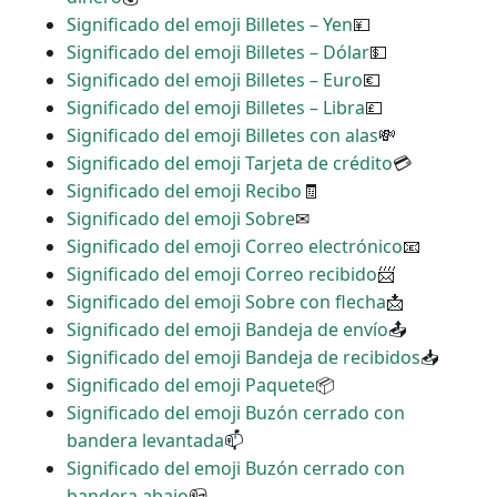
Significado del emoji Billetes – Yen
💴
Significado del emoji Billetes – Dólar
💵
Significado del emoji Billetes – Euro
💶
Significado del emoji Billetes – Libra
💷
Significado del emoji Billetes con alas
💸
Significado del emoji Tarjeta de crédito
💳
Significado del emoji Recibo
🧾
Significado del emoji Sobre
✉
Significado del emoji Correo electrónico
📧
Significado del emoji Correo recibido
📨
Significado del emoji Sobre con flecha
📩
Significado del emoji Bandeja de envío
📤
Significado del emoji Bandeja de recibidos
📥
Significado del emoji Paquete
📦
Significado del emoji Buzón cerrado con
bandera levantada
📫
Significado del emoji Buzón cerrado con
bandera abajo
📪