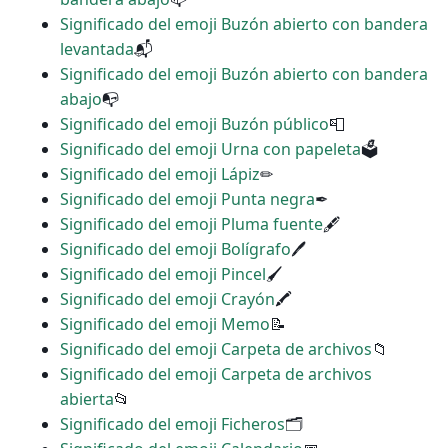
Significado del emoji Buzón abierto con bandera
levantada
📬
Significado del emoji Buzón abierto con bandera
abajo
📭
Significado del emoji Buzón público
📮
Significado del emoji Urna con papeleta
🗳
Significado del emoji Lápiz
✏
Significado del emoji Punta negra
✒
Significado del emoji Pluma fuente
🖋
Significado del emoji Bolígrafo
🖊
Significado del emoji Pincel
🖌
Significado del emoji Crayón
🖍
Significado del emoji Memo
📝
Significado del emoji Carpeta de archivos
📁
Significado del emoji Carpeta de archivos
abierta
📂
Significado del emoji Ficheros
🗂