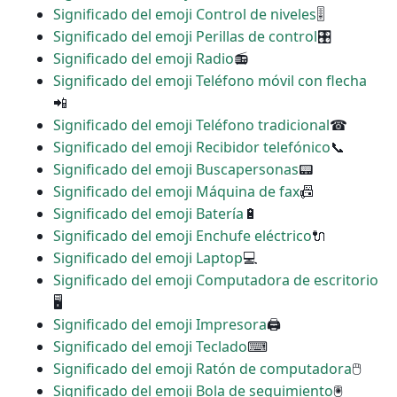
Significado del emoji Control de niveles
🎚
Significado del emoji Perillas de control
🎛
Significado del emoji Radio
📻
Significado del emoji Teléfono móvil con flecha
📲
Significado del emoji Teléfono tradicional
☎
Significado del emoji Recibidor telefónico
📞
Significado del emoji Buscapersonas
📟
Significado del emoji Máquina de fax
📠
Significado del emoji Batería
🔋
Significado del emoji Enchufe eléctrico
🔌
Significado del emoji Laptop
💻
Significado del emoji Computadora de escritorio
🖥
Significado del emoji Impresora
🖨
Significado del emoji Teclado
⌨
Significado del emoji Ratón de computadora
🖱
Significado del emoji Bola de seguimiento
🖲