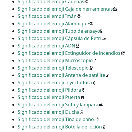
Significado del emoji Cadenas
⛓
Significado del emoji Caja de herramientas
🧰
Significado del emoji Imán
🧲
Significado del emoji Alambique
⚗
Significado del emoji Tubo de ensayo
🧪
Significado del emoji Cápsula de Petri
🧫
Significado del emoji ADN
🧬
Significado del emoji Extinguidor de incendios
🧯
Significado del emoji Microscopio
🔬
Significado del emoji Telescopio
🔭
Significado del emoji Antena de satélite
📡
Significado del emoji Inyectadora
💉
Significado del emoji Píldora
💊
Significado del emoji Puerta
🚪
Significado del emoji Sofá y lámpara
🛋
Significado del emoji Ducha
🚿
Significado del emoji Tina de baño
🛁
Significado del emoji Botella de loción
🧴