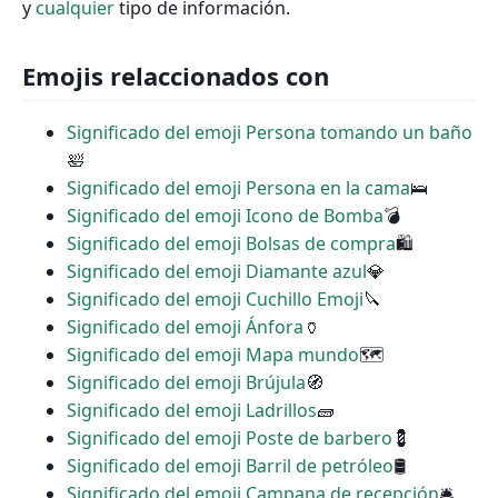
y
cualquier
tipo de información.
Emojis relaccionados con
Significado del emoji Persona tomando un baño
🛀
Significado del emoji Persona en la cama
🛌
Significado del emoji Icono de Bomba
💣
Significado del emoji Bolsas de compra
🛍
Significado del emoji Diamante azul
💎
Significado del emoji Cuchillo Emoji
🔪
Significado del emoji Ánfora
🏺
Significado del emoji Mapa mundo
🗺
Significado del emoji Brújula
🧭
Significado del emoji Ladrillos
🧱
Significado del emoji Poste de barbero
💈
Significado del emoji Barril de petróleo
🛢
Significado del emoji Campana de recepción
🛎