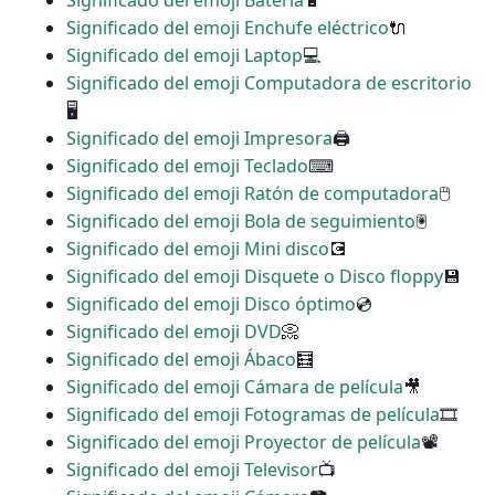
Significado del emoji Batería
🔋
Significado del emoji Enchufe eléctrico
🔌
Significado del emoji Laptop
💻
Significado del emoji Computadora de escritorio
🖥
Significado del emoji Impresora
🖨
Significado del emoji Teclado
⌨
Significado del emoji Ratón de computadora
🖱
Significado del emoji Bola de seguimiento
🖲
Significado del emoji Mini disco
💽
Significado del emoji Disquete o Disco floppy
💾
Significado del emoji Disco óptimo
💿
Significado del emoji DVD
📀
Significado del emoji Ábaco
🧮
Significado del emoji Cámara de película
🎥
Significado del emoji Fotogramas de película
🎞
Significado del emoji Proyector de película
📽
Significado del emoji Televisor
📺