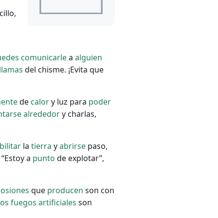
illo,
uedes
comunicarle
a
alguien
llamas
del chisme. ¡Evita que
uente
de
calor
y luz para
poder
ntarse
alrededor
y charlas,
bilitar
la
tierra
y
abrirse
paso,
 “Estoy a
punto
de explotar”,
losiones
que
producen
son con
tos
fuegos
artificiales
son