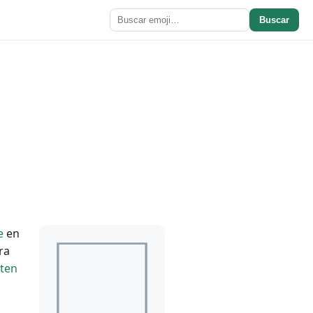
Buscar
e
en
ra
ten