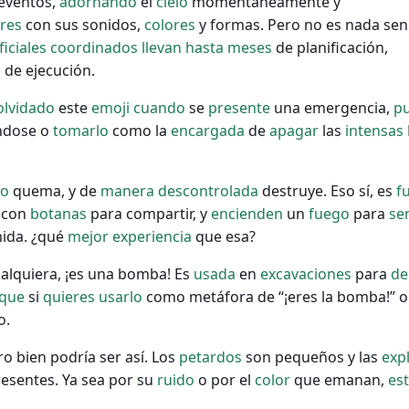
eventos,
adornando
el
cielo
momentáneamente y
res
con sus sonidos,
colores
y formas. Pero no es nada senc
ficiales
coordinados
llevan
hasta
meses
de planificación,
o
de ejecución.
olvidado
este
emoji
cuando
se
presente
una emergencia,
p
ndose o
tomarlo
como la
encargada
de
apagar
las
intensas
go
quema, y de
manera
descontrolada
destruye. Eso sí, es
f
 con
botanas
para compartir, y
encienden
un
fuego
para
se
ida. ¿qué
mejor
experiencia
que esa?
alquiera, ¡es una bomba! Es
usada
en
excavaciones
para
de
que
si
quieres
usarlo
como metáfora de “¡eres la bomba!” o
o.
o bien podría ser así. Los
petardos
son pequeños y las
exp
resentes. Ya sea por su
ruido
o por el
color
que emanan,
es