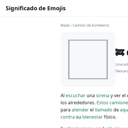
Significado de Emojis
Inicio
›
Camión de bomberos
🚒
Unicod
Descar
Al
escuchar
una
sirena
y ver el
los alrededores.
Estos
camione
para
atender
el
llamado
de
aqu
contra
su
bienestar
físico.