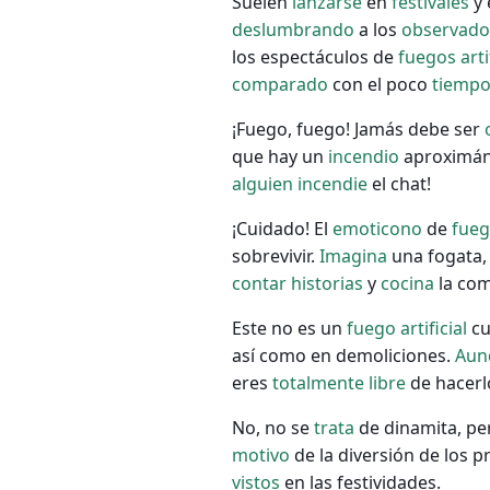
Suelen
lanzarse
en
festivales
y 
deslumbrando
a los
observado
los espectáculos de
fuegos
arti
comparado
con el poco
tiemp
¡Fuego, fuego! Jamás debe ser
que hay un
incendio
aproximá
alguien
incendie
el chat!
¡Cuidado! El
emoticono
de
fue
sobrevivir.
Imagina
una fogata,
contar
historias
y
cocina
la com
Este no es un
fuego
artificial
cu
así como en demoliciones.
Aun
eres
totalmente
libre
de hacerl
No, no se
trata
de dinamita, per
motivo
de la diversión de los p
vistos
en las festividades.