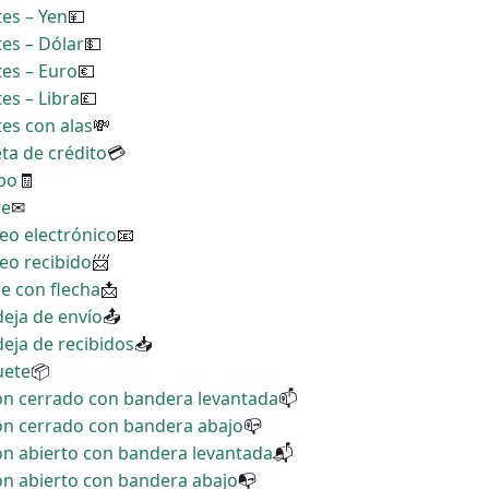
tes – Yen
💴
tes – Dólar
💵
tes – Euro
💶
tes – Libra
💷
tes con alas
💸
eta de crédito
💳
ibo
🧾
re
✉
reo electrónico
📧
reo recibido
📨
re con flecha
📩
deja de envío
📤
deja de recibidos
📥
uete
📦
zón cerrado con bandera levantada
📫
zón cerrado con bandera abajo
📪
ón abierto con bandera levantada
📬
ón abierto con bandera abajo
📭