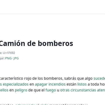
 Camión de bomberos
e: U+1F692
gar:
PNG
·
JPG
 característico rojo de los bomberos, sabrás que algo
suced
s
especializados
en
apagar
incendios
están
listos
a toda ho
ellos
en
peligro
de que el
fuego
u
otras
circunstancias
aten