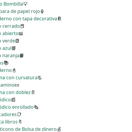
no Bombilla
💡
para de papel rojo
🏮
derno con tapa decorativa
📔
ro cerrado
📕
o abierto
📖
o verde
📗
o azul
📘
o naranja
📙
os
📚
aderno
📓
ina con curvatura
📃
rgamino
📜
ina con doblez
📄
ódico
📰
iódico enrollado
🗞
rcadores
📑
a libros
🔖
ticono de Bolsa de dinero
💰