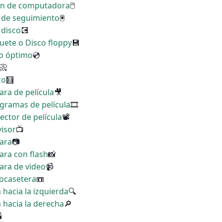
tón de computadora
🖱
a de seguimiento
🖲
 disco
💽
quete o Disco floppy
💾
co óptimo
💿
📀
co
🧮
ara de película
🎥
ogramas de película
🎞
ector de película
📽
visor
📺
mara
📷
ara con flash
📸
ara de video
📹
eocasetera
📼
 hacia la izquierda
🔍
a hacia la derecha
🔎
🕯