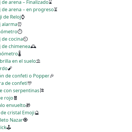
j de arena – Finalizado
⌛
oj de arena – en progreso
⏳
i de Reloj
⌚
j alarma
⏰
onómetro
⏱
j de cocina
⏲
oj de chimenea
🕰
rmómetro
🌡
rilla en el suelo
⛱
ardo
🧨
ón de confeti o Popper
🎉
ra de confeti
🎊
te con serpentinas
🎏
e rojo
🧧
alo envuelto
🎁
 de cristal Emoji
🔮
leto Nazar
🧿
tick
🕹