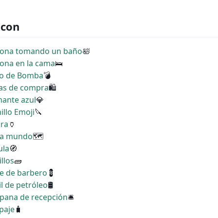
 con
rsona tomando un baño
🛀
sona en la cama
🛌
ono de Bomba
💣
sas de compra
🛍
mante azul
💎
illo Emoji
🔪
ora
🏺
apa mundo
🗺
ula
🧭
llos
🧱
te de barbero
💈
il de petróleo
🛢
mpana de recepción
🛎
paje
🧳