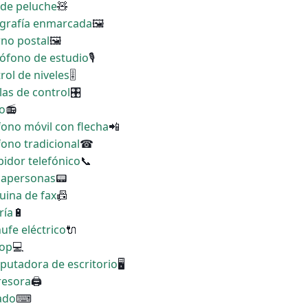
 de peluche
🧸
tografía enmarcada
🖼
rno postal
🖼
rófono de estudio
🎙
rol de niveles
🎚
llas de control
🎛
io
📻
fono móvil con flecha
📲
fono tradicional
☎
bidor telefónico
📞
scapersonas
📟
uina de fax
📠
ría
🔋
ufe eléctrico
🔌
top
💻
putadora de escritorio
🖥
resora
🖨
lado
⌨