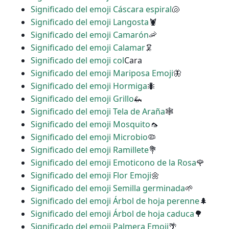
Significado del emoji Cáscara espiral
🐚
Significado del emoji Langosta
🦞
Significado del emoji Camarón
🦐
Significado del emoji Calamar
🦑
Significado del emoji col
Cara
Significado del emoji Mariposa Emoji
🦋
Significado del emoji Hormiga
🐜
Significado del emoji Grillo
🦗
Significado del emoji Tela de Araña
🕸
Significado del emoji Mosquito
🦟
Significado del emoji Microbio
🦠
Significado del emoji Ramillete
💐
Significado del emoji Emoticono de la Rosa
🌹
Significado del emoji Flor Emoji
🌼
Significado del emoji Semilla germinada
🌱
Significado del emoji Árbol de hoja perenne
🌲
Significado del emoji Árbol de hoja caduca
🌳
Significado del emoji Palmera Emoji
🌴