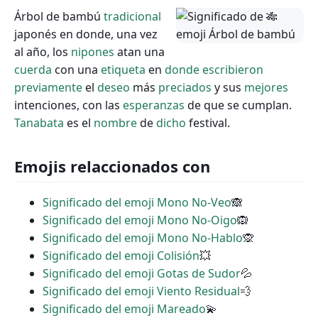
Árbol de bambú
tradicional
japonés en donde, una vez
al año, los
nipones
atan una
cuerda
con una
etiqueta
en
donde
escribieron
previamente
el
deseo
más
preciados
y sus
mejores
intenciones, con las
esperanzas
de que se cumplan.
Tanabata
es el
nombre
de
dicho
festival.
Emojis relaccionados con
Significado del emoji Mono No-Veo
🙈
Significado del emoji Mono No-Oigo
🙉
Significado del emoji Mono No-Hablo
🙊
Significado del emoji Colisión
💥
Significado del emoji Gotas de Sudor
💦
Significado del emoji Viento Residual
💨
Significado del emoji Mareado
💫