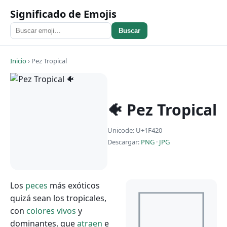
Significado de Emojis
Buscar
Inicio
›
Pez Tropical
🐠 Pez Tropical
Unicode: U+1F420
Descargar:
PNG
·
JPG
Los
peces
más exóticos
quizá sean los tropicales,
con
colores
vivos
y
dominantes, que
atraen
e