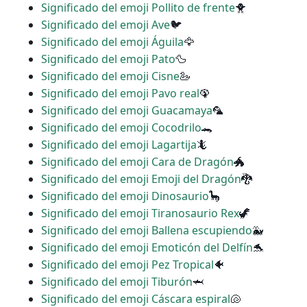
Significado del emoji Pollito de frente
🐥
Significado del emoji Ave
🐦
Significado del emoji Águila
🦅
Significado del emoji Pato
🦆
Significado del emoji Cisne
🦢
Significado del emoji Pavo real
🦚
Significado del emoji Guacamaya
🦜
Significado del emoji Cocodrilo
🐊
Significado del emoji Lagartija
🦎
Significado del emoji Cara de Dragón
🐲
Significado del emoji Emoji del Dragón
🐉
Significado del emoji Dinosaurio
🦕
Significado del emoji Tiranosaurio Rex
🦖
Significado del emoji Ballena escupiendo
🐳
Significado del emoji Emoticón del Delfín
🐬
Significado del emoji Pez Tropical
🐠
Significado del emoji Tiburón
🦈
Significado del emoji Cáscara espiral
🐚