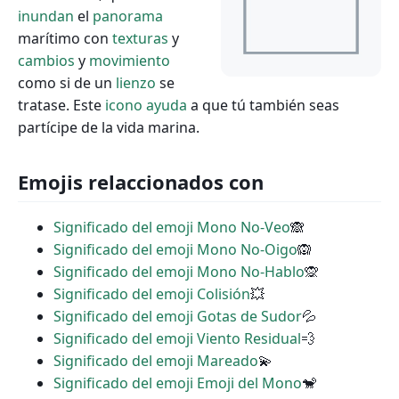
inundan
el
panorama
marítimo con
texturas
y
cambios
y
movimiento
como si de un
lienzo
se
tratase. Este
icono
ayuda
a que tú también seas
partícipe de la vida marina.
Emojis relaccionados con
Significado del emoji Mono No-Veo
🙈
Significado del emoji Mono No-Oigo
🙉
Significado del emoji Mono No-Hablo
🙊
Significado del emoji Colisión
💥
Significado del emoji Gotas de Sudor
💦
Significado del emoji Viento Residual
💨
Significado del emoji Mareado
💫
Significado del emoji Emoji del Mono
🐒