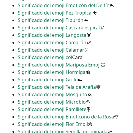
Significado del emoji Emoticón del Delfín
🐬
Significado del emoji Pez Tropical
🐠
Significado del emoji Tiburón
🦈
Significado del emoji Cáscara espiral
🐚
Significado del emoji Langosta
🦞
Significado del emoji Camarón
🦐
Significado del emoji Calamar
🦑
Significado del emoji col
Cara
Significado del emoji Mariposa Emoji
🦋
Significado del emoji Hormiga
🐜
Significado del emoji Grillo
🦗
Significado del emoji Tela de Araña
🕸
Significado del emoji Mosquito
🦟
Significado del emoji Microbio
🦠
Significado del emoji Ramillete
💐
Significado del emoji Emoticono de la Rosa
🌹
Significado del emoji Flor Emoji
🌼
Significado del emoji Semilla germinada
🌱