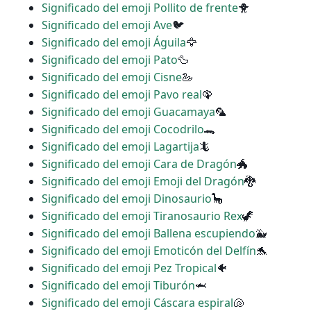
Significado del emoji Pollito de frente
🐥
Significado del emoji Ave
🐦
Significado del emoji Águila
🦅
Significado del emoji Pato
🦆
Significado del emoji Cisne
🦢
Significado del emoji Pavo real
🦚
Significado del emoji Guacamaya
🦜
Significado del emoji Cocodrilo
🐊
Significado del emoji Lagartija
🦎
Significado del emoji Cara de Dragón
🐲
Significado del emoji Emoji del Dragón
🐉
Significado del emoji Dinosaurio
🦕
Significado del emoji Tiranosaurio Rex
🦖
Significado del emoji Ballena escupiendo
🐳
Significado del emoji Emoticón del Delfín
🐬
Significado del emoji Pez Tropical
🐠
Significado del emoji Tiburón
🦈
Significado del emoji Cáscara espiral
🐚