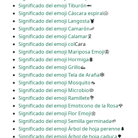
Significado del emoji Tiburón
🦈
Significado del emoji Cáscara espiral
🐚
Significado del emoji Langosta
🦞
Significado del emoji Camarón
🦐
Significado del emoji Calamar
🦑
Significado del emoji col
Cara
Significado del emoji Mariposa Emoji
🦋
Significado del emoji Hormiga
🐜
Significado del emoji Grillo
🦗
Significado del emoji Tela de Araña
🕸
Significado del emoji Mosquito
🦟
Significado del emoji Microbio
🦠
Significado del emoji Ramillete
💐
Significado del emoji Emoticono de la Rosa
🌹
Significado del emoji Flor Emoji
🌼
Significado del emoji Semilla germinada
🌱
Significado del emoji Árbol de hoja perenne
🌲
Significado del emoji Árbol de hoja caduca
🌳