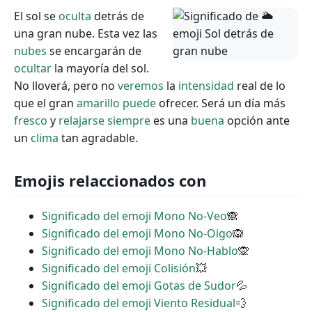
El sol se
oculta
detrás de
una gran nube. Esta vez las
nubes
se encargarán de
ocultar
la mayoría del sol.
No lloverá, pero no
veremos
la
intensidad
real de lo
que el gran
amarillo
puede
ofrecer. Será un día más
fresco
y
relajarse
siempre
es una
buena
opción ante
un
clima
tan agradable.
Emojis relaccionados con
Significado del emoji Mono No-Veo
🙈
Significado del emoji Mono No-Oigo
🙉
Significado del emoji Mono No-Hablo
🙊
Significado del emoji Colisión
💥
Significado del emoji Gotas de Sudor
💦
Significado del emoji Viento Residual
💨