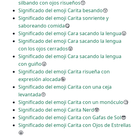
silbando con ojos risueños
😙
Significado del emoji Carita besando
😚
Significado del emoji Carita sonriente y
saboreando comida
😋
Significado del emoji Cara sacando la lengua
😛
Significado del emoji Cara sacando la lengua
con los ojos cerrados
😝
Significado del emoji Cara sacando la lengua
con guiño
😜
Significado del emoji Carita risueña con
expresión alocada
🤪
Significado del emoji Carita con una ceja
levantada
🤨
Significado del emoji Carita con un monóculo
🧐
Significado del emoji Carita Nerd
🤓
Significado del emoji Carita con Gafas de Sol
😎
Significado del emoji Carita con Ojos de Estrellas
🤩