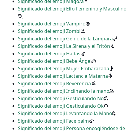
Significado del emoji Mago/a
🧙
Significado del emoji Elfo Femenino y Masculino
🧝
Significado del emoji Vampiro
🧛
Significado del emoji Zombi
🧟
Significado del emoji Genio de la Lámpara
🧞
Significado del emoji La Sirena y el Tritón
🧜
Significado del emoji Hadas
🧚
Significado del emoji Bebe Ángel
👼
Significado del emoji Mujer Embarazada
🤰
Significado del emoji Lactancia Materna
🤱
Significado del emoji Reverencia
🙇
Significado del emoji Inclinando la mano
💁
Significado del emoji Gesticulando No
🙅
Significado del emoji Gesticulando Ok
🙆
Significado del emoji Levantando la Mano
🙋
Significado del emoji Face palm
🤦
Significado del emoji Persona encogiéndose de