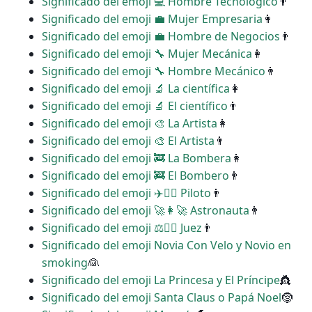
Significado del emoji ‍💻 Hombre Tecnológico
👨
Significado del emoji ‍💼 Mujer Empresaria
👩
Significado del emoji ‍💼 Hombre de Negocios
👨
Significado del emoji ‍🔧 Mujer Mecánica
👩
Significado del emoji ‍🔧 Hombre Mecánico
👨
Significado del emoji ‍🔬 La científica
👩
Significado del emoji ‍🔬 El científico
👨
Significado del emoji ‍🎨 La Artista
👩
Significado del emoji ‍🎨 El Artista
👨
Significado del emoji ‍🚒 La Bombera
👩
Significado del emoji ‍🚒 El Bombero
👨
Significado del emoji ‍✈️👩‍✈️ Piloto
👨
Significado del emoji ‍🚀👩‍🚀 Astronauta
👨
Significado del emoji ‍⚖️👩‍⚖️ Juez
👨
Significado del emoji Novia Con Velo y Novio en
smoking
👰
Significado del emoji La Princesa y El Príncipe
👸
Significado del emoji Santa Claus o Papá Noel
🤶