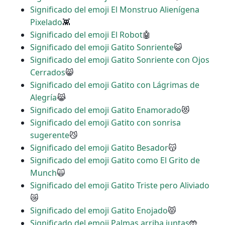
Significado del emoji El Monstruo Alienígena
Pixelado
👾
Significado del emoji El Robot
🤖
Significado del emoji Gatito Sonriente
😺
Significado del emoji Gatito Sonriente con Ojos
Cerrados
😸
Significado del emoji Gatito con Lágrimas de
Alegría
😹
Significado del emoji Gatito Enamorado
😻
Significado del emoji Gatito con sonrisa
sugerente
😼
Significado del emoji Gatito Besador
😽
Significado del emoji Gatito como El Grito de
Munch
🙀
Significado del emoji Gatito Triste pero Aliviado
😿
Significado del emoji Gatito Enojado
😾
Significado del emoji Palmas arriba juntas
🤲