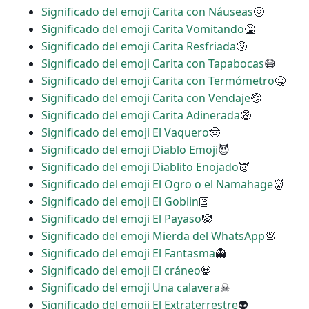
Significado del emoji Carita con Náuseas
🤢
Significado del emoji Carita Vomitando
🤮
Significado del emoji Carita Resfriada
🤧
Significado del emoji Carita con Tapabocas
😷
Significado del emoji Carita con Termómetro
🤒
Significado del emoji Carita con Vendaje
🤕
Significado del emoji Carita Adinerada
🤑
Significado del emoji El Vaquero
🤠
Significado del emoji Diablo Emoji
😈
Significado del emoji Diablito Enojado
👿
Significado del emoji El Ogro o el Namahage
👹
Significado del emoji El Goblin
👺
Significado del emoji El Payaso
🤡
Significado del emoji Mierda del WhatsApp
💩
Significado del emoji El Fantasma
👻
Significado del emoji El cráneo
💀
Significado del emoji Una calavera
☠
Significado del emoji El Extraterrestre
👽