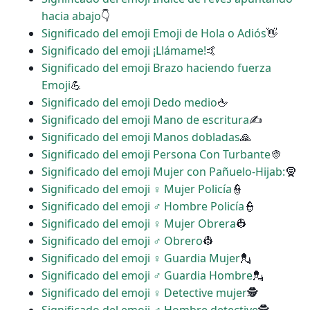
hacia abajo
👇
Significado del emoji Emoji de Hola o Adiós
👋
Significado del emoji ¡Llámame!
🤙
Significado del emoji Brazo haciendo fuerza
Emoji
💪
Significado del emoji Dedo medio
🖕
Significado del emoji Mano de escritura
✍
Significado del emoji Manos dobladas
🙏
Significado del emoji Persona Con Turbante
👳
Significado del emoji Mujer con Pañuelo-Hijab:
🧕
Significado del emoji ‍♀️ Mujer Policía
👮
Significado del emoji ‍♂️ Hombre Policía
👮
Significado del emoji ♀ Mujer Obrera
👷
Significado del emoji ♂ Obrero
👷
Significado del emoji ♀ Guardia Mujer
💂
Significado del emoji ♂ Guardia Hombre
💂
Significado del emoji ️‍♀️ Detective mujer
🕵