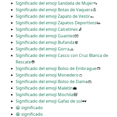
Significado del emoji Sandalia de Mujer
👡
Significado del emoji Botas de Vaquera
👢
Significado del emoji Zapato de Vestir
👞
Significado del emoji Zapatos Deportivos
👟
Significado del emoji Calcetines
🧦
Significado del emoji Guantes
🧤
Significado del emoji Bufanda
🧣
Significado del emoji Gorra
🧢
Significado del emoji Casco con Cruz Blanca de
Rescate
⛑
Significado del emoji Bolso de Embrague
👝
Significado del emoji Monedero
👛
Significado del emoji Bolso de Dama
👜
Significado del emoji Maletín
💼
Significado del emoji Mochila
🎒
Significado del emoji Gafas de sol
🕶
😀 significado
😁 significado