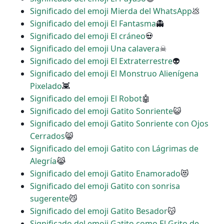
Significado del emoji Mierda del WhatsApp
💩
Significado del emoji El Fantasma
👻
Significado del emoji El cráneo
💀
Significado del emoji Una calavera
☠
Significado del emoji El Extraterrestre
👽
Significado del emoji El Monstruo Alienígena
Pixelado
👾
Significado del emoji El Robot
🤖
Significado del emoji Gatito Sonriente
😺
Significado del emoji Gatito Sonriente con Ojos
Cerrados
😸
Significado del emoji Gatito con Lágrimas de
Alegría
😹
Significado del emoji Gatito Enamorado
😻
Significado del emoji Gatito con sonrisa
sugerente
😼
Significado del emoji Gatito Besador
😽
Significado del emoji Gatito como El Grito de