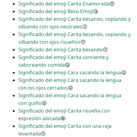
Significado del emoji Carita Enamorada
😍
Significado del emoji Beso Emoji
😘
Significado del emoji Carita besando, soplando y
silbando con ojos neutrales
😗
Significado del emoji Carita besando, soplando y
silbando con ojos risueños
😙
Significado del emoji Carita besando
😚
Significado del emoji Carita sonriente y
saboreando comida
😋
Significado del emoji Cara sacando la lengua
😛
Significado del emoji Cara sacando la lengua
con los ojos cerrados
😝
Significado del emoji Cara sacando la lengua
con guiño
😜
Significado del emoji Carita risueña con
expresión alocada
🤪
Significado del emoji Carita con una ceja
levantada
🤨