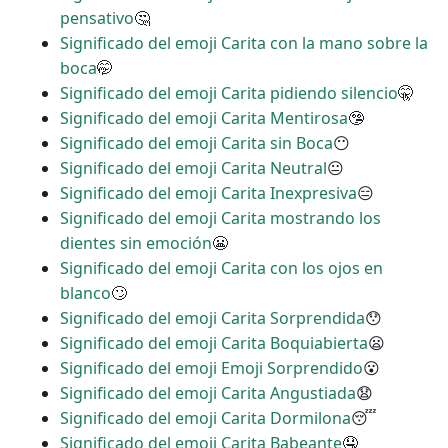
pensativo
🤔
Significado del emoji Carita con la mano sobre la
boca
🤭
Significado del emoji Carita pidiendo silencio
🤫
Significado del emoji Carita Mentirosa
🤥
Significado del emoji Carita sin Boca
😶
Significado del emoji Carita Neutral
😐
Significado del emoji Carita Inexpresiva
😑
Significado del emoji Carita mostrando los
dientes sin emoción
😬
Significado del emoji Carita con los ojos en
blanco
🙄
Significado del emoji Carita Sorprendida
😯
Significado del emoji Carita Boquiabierta
😦
Significado del emoji Emoji Sorprendido
😮
Significado del emoji Carita Angustiada
😧
Significado del emoji Carita Dormilona
😴
Significado del emoji Carita Babeante
🤤