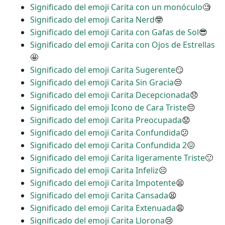
Significado del emoji Carita con un monóculo
🧐
Significado del emoji Carita Nerd
🤓
Significado del emoji Carita con Gafas de Sol
😎
Significado del emoji Carita con Ojos de Estrellas
🤩
Significado del emoji Carita Sugerente
😏
Significado del emoji Carita Sin Gracia
😒
Significado del emoji Carita Decepcionada
😞
Significado del emoji Icono de Cara Triste
😔
Significado del emoji Carita Preocupada
😟
Significado del emoji Carita Confundida
😕
Significado del emoji Carita Confundida 2
😖
Significado del emoji Carita ligeramente Triste
🙁
Significado del emoji Carita Infeliz
☹
Significado del emoji Carita Impotente
😫
Significado del emoji Carita Cansada
😫
Significado del emoji Carita Extenuada
😩
Significado del emoji Carita Llorona
😢