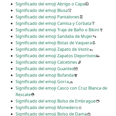
Significado del emoji Abrigo o Capa
🧥
Significado del emoji Blusa
👚
Significado del emoji Pantalones
👖
Significado del emoji Camisa y Corbata
👔
Significado del emoji Traje de Baño o Bikini
👙
Significado del emoji Sandalia de Mujer
👡
Significado del emoji Botas de Vaquera
👢
Significado del emoji Zapato de Vestir
👞
Significado del emoji Zapatos Deportivos
👟
Significado del emoji Calcetines
🧦
Significado del emoji Guantes
🧤
Significado del emoji Bufanda
🧣
Significado del emoji Gorra
🧢
Significado del emoji Casco con Cruz Blanca de
Rescate
⛑
Significado del emoji Bolso de Embrague
👝
Significado del emoji Monedero
👛
Significado del emoji Bolso de Dama
👜