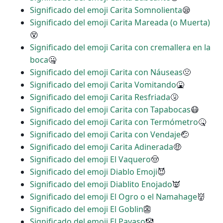
Significado del emoji Carita Somnolienta
😪
Significado del emoji Carita Mareada (o Muerta)
😵
Significado del emoji Carita con cremallera en la
boca
🤐
Significado del emoji Carita con Náuseas
🤢
Significado del emoji Carita Vomitando
🤮
Significado del emoji Carita Resfriada
🤧
Significado del emoji Carita con Tapabocas
😷
Significado del emoji Carita con Termómetro
🤒
Significado del emoji Carita con Vendaje
🤕
Significado del emoji Carita Adinerada
🤑
Significado del emoji El Vaquero
🤠
Significado del emoji Diablo Emoji
😈
Significado del emoji Diablito Enojado
👿
Significado del emoji El Ogro o el Namahage
👹
Significado del emoji El Goblin
👺
Significado del emoji El Payaso
🤡