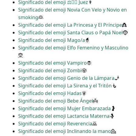
Significado del emoji ‍⚖️👩‍⚖️ Juez
👨
Significado del emoji Novia Con Velo y Novio en
smoking
👰
Significado del emoji La Princesa y El Príncipe
👸
Significado del emoji Santa Claus o Papá Noel
🤶
Significado del emoji Mago/a
🧙
Significado del emoji Elfo Femenino y Masculino
🧝
Significado del emoji Vampiro
🧛
Significado del emoji Zombi
🧟
Significado del emoji Genio de la Lámpara
🧞
Significado del emoji La Sirena y el Tritón
🧜
Significado del emoji Hadas
🧚
Significado del emoji Bebe Ángel
👼
Significado del emoji Mujer Embarazada
🤰
Significado del emoji Lactancia Materna
🤱
Significado del emoji Reverencia
🙇
Significado del emoji Inclinando la mano
💁