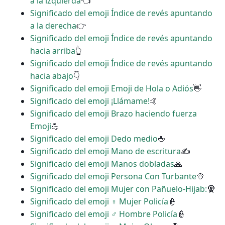
a la izquierda
👈
Significado del emoji Índice de revés apuntando
a la derecha
👉
Significado del emoji Índice de revés apuntando
hacia arriba
👆
Significado del emoji Índice de revés apuntando
hacia abajo
👇
Significado del emoji Emoji de Hola o Adiós
👋
Significado del emoji ¡Llámame!
🤙
Significado del emoji Brazo haciendo fuerza
Emoji
💪
Significado del emoji Dedo medio
🖕
Significado del emoji Mano de escritura
✍
Significado del emoji Manos dobladas
🙏
Significado del emoji Persona Con Turbante
👳
Significado del emoji Mujer con Pañuelo-Hijab:
🧕
Significado del emoji ‍♀️ Mujer Policía
👮
Significado del emoji ‍♂️ Hombre Policía
👮