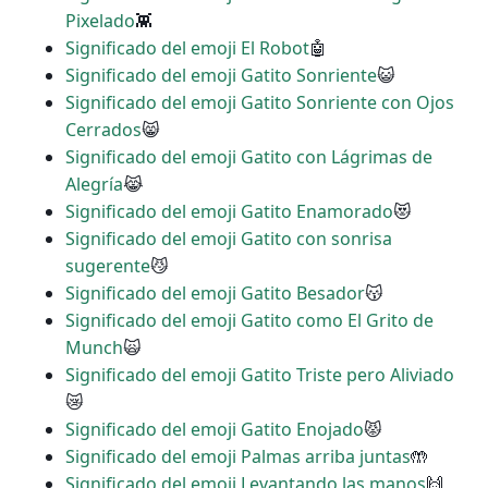
Pixelado
👾
Significado del emoji El Robot
🤖
Significado del emoji Gatito Sonriente
😺
Significado del emoji Gatito Sonriente con Ojos
Cerrados
😸
Significado del emoji Gatito con Lágrimas de
Alegría
😹
Significado del emoji Gatito Enamorado
😻
Significado del emoji Gatito con sonrisa
sugerente
😼
Significado del emoji Gatito Besador
😽
Significado del emoji Gatito como El Grito de
Munch
🙀
Significado del emoji Gatito Triste pero Aliviado
😿
Significado del emoji Gatito Enojado
😾
Significado del emoji Palmas arriba juntas
🤲
Significado del emoji Levantando las manos
🙌