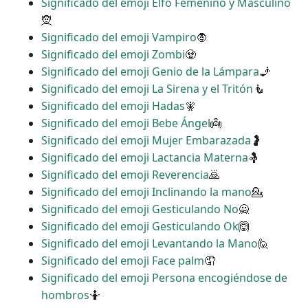
Significado del emoji Elfo Femenino y Masculino
🧝
Significado del emoji Vampiro
🧛
Significado del emoji Zombi
🧟
Significado del emoji Genio de la Lámpara
🧞
Significado del emoji La Sirena y el Tritón
🧜
Significado del emoji Hadas
🧚
Significado del emoji Bebe Ángel
👼
Significado del emoji Mujer Embarazada
🤰
Significado del emoji Lactancia Materna
🤱
Significado del emoji Reverencia
🙇
Significado del emoji Inclinando la mano
💁
Significado del emoji Gesticulando No
🙅
Significado del emoji Gesticulando Ok
🙆
Significado del emoji Levantando la Mano
🙋
Significado del emoji Face palm
🤦
Significado del emoji Persona encogiéndose de
hombros
🤷