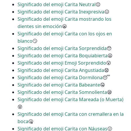
Significado del emoji Carita Neutral
😐
Significado del emoji Carita Inexpresiva
😑
Significado del emoji Carita mostrando los
dientes sin emoción
😬
Significado del emoji Carita con los ojos en
blanco
🙄
Significado del emoji Carita Sorprendida
😯
Significado del emoji Carita Boquiabierta
😦
Significado del emoji Emoji Sorprendido
😮
Significado del emoji Carita Angustiada
😧
Significado del emoji Carita Dormilona
😴
Significado del emoji Carita Babeante
🤤
Significado del emoji Carita Somnolienta
😪
Significado del emoji Carita Mareada (o Muerta)
😵
Significado del emoji Carita con cremallera en la
boca
🤐
Significado del emoji Carita con Náuseas
🤢