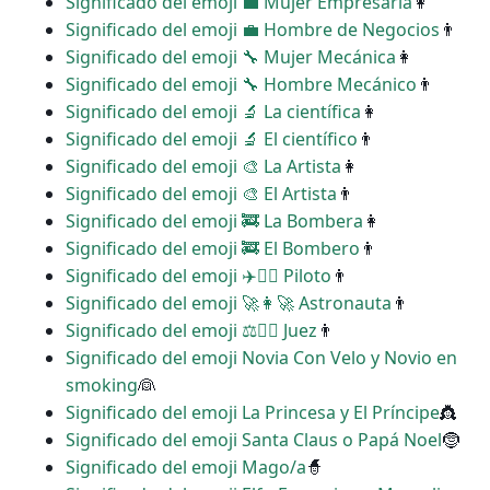
Significado del emoji ‍💼 Mujer Empresaria
👩
Significado del emoji ‍💼 Hombre de Negocios
👨
Significado del emoji ‍🔧 Mujer Mecánica
👩
Significado del emoji ‍🔧 Hombre Mecánico
👨
Significado del emoji ‍🔬 La científica
👩
Significado del emoji ‍🔬 El científico
👨
Significado del emoji ‍🎨 La Artista
👩
Significado del emoji ‍🎨 El Artista
👨
Significado del emoji ‍🚒 La Bombera
👩
Significado del emoji ‍🚒 El Bombero
👨
Significado del emoji ‍✈️👩‍✈️ Piloto
👨
Significado del emoji ‍🚀👩‍🚀 Astronauta
👨
Significado del emoji ‍⚖️👩‍⚖️ Juez
👨
Significado del emoji Novia Con Velo y Novio en
smoking
👰
Significado del emoji La Princesa y El Príncipe
👸
Significado del emoji Santa Claus o Papá Noel
🤶
Significado del emoji Mago/a
🧙