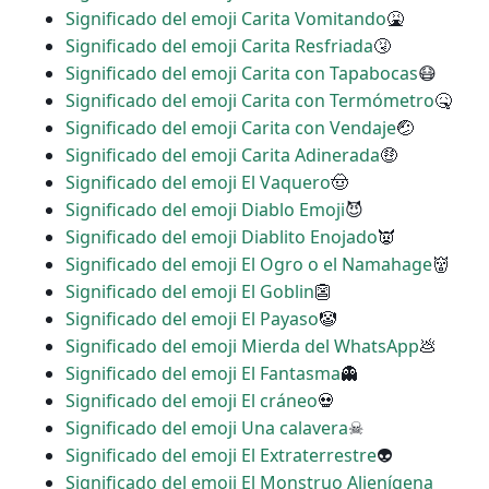
Significado del emoji Carita Vomitando
🤮
Significado del emoji Carita Resfriada
🤧
Significado del emoji Carita con Tapabocas
😷
Significado del emoji Carita con Termómetro
🤒
Significado del emoji Carita con Vendaje
🤕
Significado del emoji Carita Adinerada
🤑
Significado del emoji El Vaquero
🤠
Significado del emoji Diablo Emoji
😈
Significado del emoji Diablito Enojado
👿
Significado del emoji El Ogro o el Namahage
👹
Significado del emoji El Goblin
👺
Significado del emoji El Payaso
🤡
Significado del emoji Mierda del WhatsApp
💩
Significado del emoji El Fantasma
👻
Significado del emoji El cráneo
💀
Significado del emoji Una calavera
☠
Significado del emoji El Extraterrestre
👽
Significado del emoji El Monstruo Alienígena