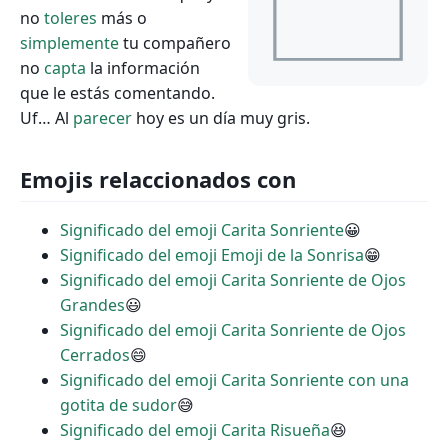
no
toleres
más o
simplemente
tu compañero
no
capta
la información
que le estás comentando.
Uf… Al
parecer
hoy es un día muy gris.
Emojis relaccionados con
Significado del emoji Carita Sonriente
😀
Significado del emoji Emoji de la Sonrisa
😁
Significado del emoji Carita Sonriente de Ojos
Grandes
😃
Significado del emoji Carita Sonriente de Ojos
Cerrados
😄
Significado del emoji Carita Sonriente con una
gotita de sudor
😅
Significado del emoji Carita Risueña
😆