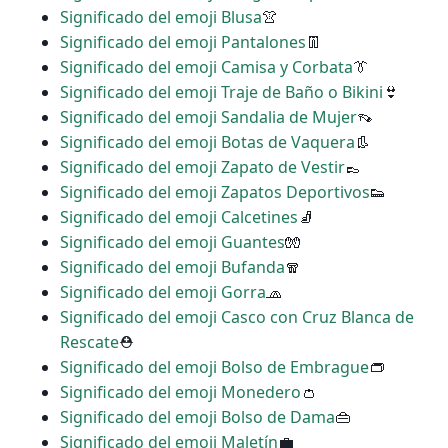
Significado del emoji Blusa
👚
Significado del emoji Pantalones
👖
Significado del emoji Camisa y Corbata
👔
Significado del emoji Traje de Baño o Bikini
👙
Significado del emoji Sandalia de Mujer
👡
Significado del emoji Botas de Vaquera
👢
Significado del emoji Zapato de Vestir
👞
Significado del emoji Zapatos Deportivos
👟
Significado del emoji Calcetines
🧦
Significado del emoji Guantes
🧤
Significado del emoji Bufanda
🧣
Significado del emoji Gorra
🧢
Significado del emoji Casco con Cruz Blanca de
Rescate
⛑
Significado del emoji Bolso de Embrague
👝
Significado del emoji Monedero
👛
Significado del emoji Bolso de Dama
👜
Significado del emoji Maletín
💼