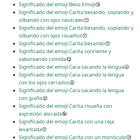
Significado del emoji Beso Emoji
😘
Significado del emoji Carita besando, soplando y
silbando con ojos neutrales
😗
Significado del emoji Carita besando, soplando y
silbando con ojos risueños
😙
Significado del emoji Carita besando
😚
Significado del emoji Carita sonriente y
saboreando comida
😋
Significado del emoji Cara sacando la lengua
😛
Significado del emoji Cara sacando la lengua
con los ojos cerrados
😝
Significado del emoji Cara sacando la lengua
con guiño
😜
Significado del emoji Carita risueña con
expresión alocada
🤪
Significado del emoji Carita con una ceja
levantada
🤨
Significado del emoji Carita con un monóculo
🧐