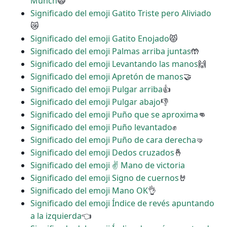
Munch
🙀
Significado del emoji Gatito Triste pero Aliviado
😿
Significado del emoji Gatito Enojado
😾
Significado del emoji Palmas arriba juntas
🤲
Significado del emoji Levantando las manos
🙌
Significado del emoji Apretón de manos
🤝
Significado del emoji Pulgar arriba
👍
Significado del emoji Pulgar abajo
👎
Significado del emoji Puño que se aproxima
👊
Significado del emoji Puño levantado
✊
Significado del emoji Puño de cara derecha
🤜
Significado del emoji Dedos cruzados
🤞
Significado del emoji ✌ Mano de victoria
Significado del emoji Signo de cuernos
🤘
Significado del emoji Mano OK
👌
Significado del emoji Índice de revés apuntando
a la izquierda
👈