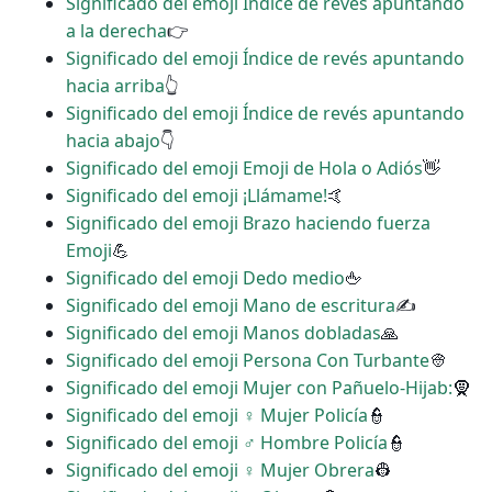
Significado del emoji Índice de revés apuntando
a la derecha
👉
Significado del emoji Índice de revés apuntando
hacia arriba
👆
Significado del emoji Índice de revés apuntando
hacia abajo
👇
Significado del emoji Emoji de Hola o Adiós
👋
Significado del emoji ¡Llámame!
🤙
Significado del emoji Brazo haciendo fuerza
Emoji
💪
Significado del emoji Dedo medio
🖕
Significado del emoji Mano de escritura
✍
Significado del emoji Manos dobladas
🙏
Significado del emoji Persona Con Turbante
👳
Significado del emoji Mujer con Pañuelo-Hijab:
🧕
Significado del emoji ‍♀️ Mujer Policía
👮
Significado del emoji ‍♂️ Hombre Policía
👮
Significado del emoji ♀ Mujer Obrera
👷