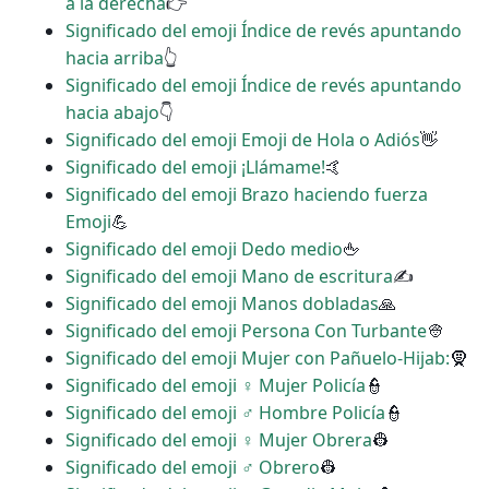
a la derecha
👉
Significado del emoji Índice de revés apuntando
hacia arriba
👆
Significado del emoji Índice de revés apuntando
hacia abajo
👇
Significado del emoji Emoji de Hola o Adiós
👋
Significado del emoji ¡Llámame!
🤙
Significado del emoji Brazo haciendo fuerza
Emoji
💪
Significado del emoji Dedo medio
🖕
Significado del emoji Mano de escritura
✍
Significado del emoji Manos dobladas
🙏
Significado del emoji Persona Con Turbante
👳
Significado del emoji Mujer con Pañuelo-Hijab:
🧕
Significado del emoji ‍♀️ Mujer Policía
👮
Significado del emoji ‍♂️ Hombre Policía
👮
Significado del emoji ♀ Mujer Obrera
👷
Significado del emoji ♂ Obrero
👷