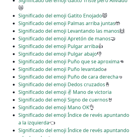
Significado del emoji Gatito Triste pero Aliviado
😿
Significado del emoji Gatito Enojado
😾
Significado del emoji Palmas arriba juntas
🤲
Significado del emoji Levantando las manos
🙌
Significado del emoji Apretón de manos
🤝
Significado del emoji Pulgar arriba
👍
Significado del emoji Pulgar abajo
👎
Significado del emoji Puño que se aproxima
👊
Significado del emoji Puño levantado
✊
Significado del emoji Puño de cara derecha
🤜
Significado del emoji Dedos cruzados
🤞
Significado del emoji ✌ Mano de victoria
Significado del emoji Signo de cuernos
🤘
Significado del emoji Mano OK
👌
Significado del emoji Índice de revés apuntando
a la izquierda
👈
Significado del emoji Índice de revés apuntando