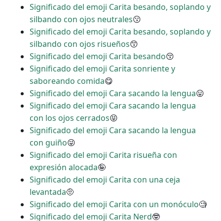
Significado del emoji Carita besando, soplando y
silbando con ojos neutrales
😗
Significado del emoji Carita besando, soplando y
silbando con ojos risueños
😙
Significado del emoji Carita besando
😚
Significado del emoji Carita sonriente y
saboreando comida
😋
Significado del emoji Cara sacando la lengua
😛
Significado del emoji Cara sacando la lengua
con los ojos cerrados
😝
Significado del emoji Cara sacando la lengua
con guiño
😜
Significado del emoji Carita risueña con
expresión alocada
🤪
Significado del emoji Carita con una ceja
levantada
🤨
Significado del emoji Carita con un monóculo
🧐
Significado del emoji Carita Nerd
🤓