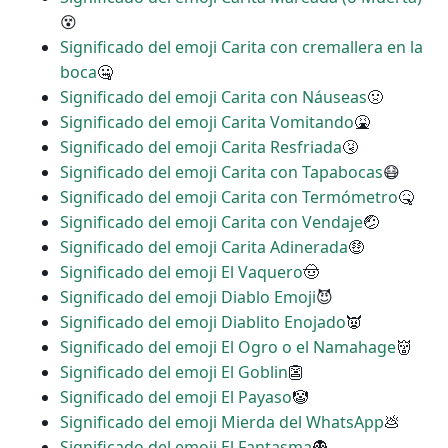
😵
Significado del emoji Carita con cremallera en la
boca
🤐
Significado del emoji Carita con Náuseas
🤢
Significado del emoji Carita Vomitando
🤮
Significado del emoji Carita Resfriada
🤧
Significado del emoji Carita con Tapabocas
😷
Significado del emoji Carita con Termómetro
🤒
Significado del emoji Carita con Vendaje
🤕
Significado del emoji Carita Adinerada
🤑
Significado del emoji El Vaquero
🤠
Significado del emoji Diablo Emoji
😈
Significado del emoji Diablito Enojado
👿
Significado del emoji El Ogro o el Namahage
👹
Significado del emoji El Goblin
👺
Significado del emoji El Payaso
🤡
Significado del emoji Mierda del WhatsApp
💩
Significado del emoji El Fantasma
👻