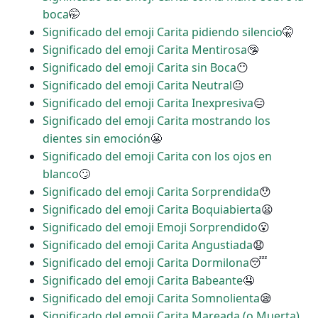
boca
🤭
Significado del emoji Carita pidiendo silencio
🤫
Significado del emoji Carita Mentirosa
🤥
Significado del emoji Carita sin Boca
😶
Significado del emoji Carita Neutral
😐
Significado del emoji Carita Inexpresiva
😑
Significado del emoji Carita mostrando los
dientes sin emoción
😬
Significado del emoji Carita con los ojos en
blanco
🙄
Significado del emoji Carita Sorprendida
😯
Significado del emoji Carita Boquiabierta
😦
Significado del emoji Emoji Sorprendido
😮
Significado del emoji Carita Angustiada
😧
Significado del emoji Carita Dormilona
😴
Significado del emoji Carita Babeante
🤤
Significado del emoji Carita Somnolienta
😪
Significado del emoji Carita Mareada (o Muerta)