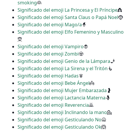
smoking
👰
Significado del emoji La Princesa y El Príncipe
👸
Significado del emoji Santa Claus o Papá Noel
🤶
Significado del emoji Mago/a
🧙
Significado del emoji Elfo Femenino y Masculino
🧝
Significado del emoji Vampiro
🧛
Significado del emoji Zombi
🧟
Significado del emoji Genio de la Lámpara
🧞
Significado del emoji La Sirena y el Tritón
🧜
Significado del emoji Hadas
🧚
Significado del emoji Bebe Ángel
👼
Significado del emoji Mujer Embarazada
🤰
Significado del emoji Lactancia Materna
🤱
Significado del emoji Reverencia
🙇
Significado del emoji Inclinando la mano
💁
Significado del emoji Gesticulando No
🙅
Significado del emoji Gesticulando Ok
🙆