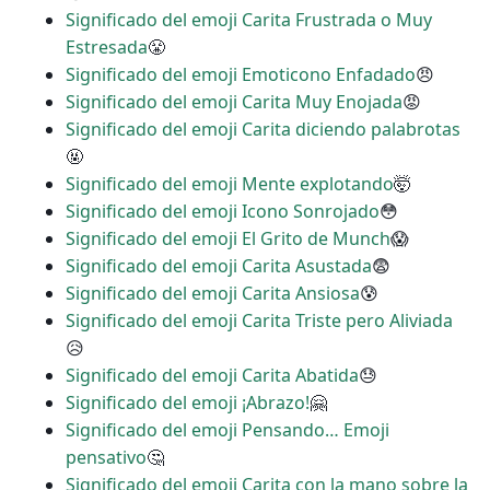
Significado del emoji Carita Frustrada o Muy
Estresada
😤
Significado del emoji Emoticono Enfadado
😠
Significado del emoji Carita Muy Enojada
😡
Significado del emoji Carita diciendo palabrotas
🤬
Significado del emoji Mente explotando
🤯
Significado del emoji Icono Sonrojado
😳
Significado del emoji El Grito de Munch
😱
Significado del emoji Carita Asustada
😨
Significado del emoji Carita Ansiosa
😰
Significado del emoji Carita Triste pero Aliviada
😥
Significado del emoji Carita Abatida
😓
Significado del emoji ¡Abrazo!
🤗
Significado del emoji Pensando… Emoji
pensativo
🤔
Significado del emoji Carita con la mano sobre la