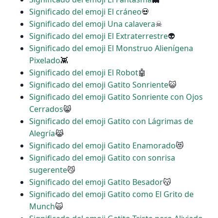
Significado del emoji El cráneo
💀
Significado del emoji Una calavera
☠
Significado del emoji El Extraterrestre
👽
Significado del emoji El Monstruo Alienígena
Pixelado
👾
Significado del emoji El Robot
🤖
Significado del emoji Gatito Sonriente
😺
Significado del emoji Gatito Sonriente con Ojos
Cerrados
😸
Significado del emoji Gatito con Lágrimas de
Alegría
😹
Significado del emoji Gatito Enamorado
😻
Significado del emoji Gatito con sonrisa
sugerente
😼
Significado del emoji Gatito Besador
😽
Significado del emoji Gatito como El Grito de
Munch
🙀