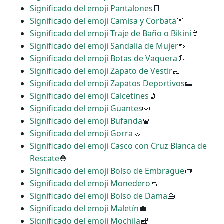
Significado del emoji Pantalones
👖
Significado del emoji Camisa y Corbata
👔
Significado del emoji Traje de Baño o Bikini
👙
Significado del emoji Sandalia de Mujer
👡
Significado del emoji Botas de Vaquera
👢
Significado del emoji Zapato de Vestir
👞
Significado del emoji Zapatos Deportivos
👟
Significado del emoji Calcetines
🧦
Significado del emoji Guantes
🧤
Significado del emoji Bufanda
🧣
Significado del emoji Gorra
🧢
Significado del emoji Casco con Cruz Blanca de
Rescate
⛑
Significado del emoji Bolso de Embrague
👝
Significado del emoji Monedero
👛
Significado del emoji Bolso de Dama
👜
Significado del emoji Maletín
💼
Significado del emoji Mochila
🎒