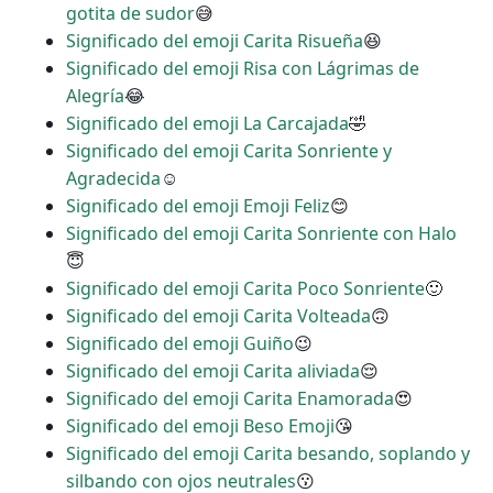
gotita de sudor
😅
Significado del emoji Carita Risueña
😆
Significado del emoji Risa con Lágrimas de
Alegría
😂
Significado del emoji La Carcajada
🤣
Significado del emoji Carita Sonriente y
Agradecida
☺
Significado del emoji Emoji Feliz
😊
Significado del emoji Carita Sonriente con Halo
😇
Significado del emoji Carita Poco Sonriente
🙂
Significado del emoji Carita Volteada
🙃
Significado del emoji Guiño
😉
Significado del emoji Carita aliviada
😌
Significado del emoji Carita Enamorada
😍
Significado del emoji Beso Emoji
😘
Significado del emoji Carita besando, soplando y
silbando con ojos neutrales
😗