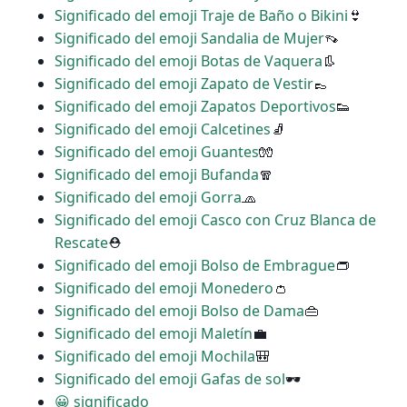
Significado del emoji Traje de Baño o Bikini
👙
Significado del emoji Sandalia de Mujer
👡
Significado del emoji Botas de Vaquera
👢
Significado del emoji Zapato de Vestir
👞
Significado del emoji Zapatos Deportivos
👟
Significado del emoji Calcetines
🧦
Significado del emoji Guantes
🧤
Significado del emoji Bufanda
🧣
Significado del emoji Gorra
🧢
Significado del emoji Casco con Cruz Blanca de
Rescate
⛑
Significado del emoji Bolso de Embrague
👝
Significado del emoji Monedero
👛
Significado del emoji Bolso de Dama
👜
Significado del emoji Maletín
💼
Significado del emoji Mochila
🎒
Significado del emoji Gafas de sol
🕶
😀 significado