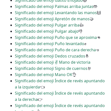
Significado del emoji Gatito Enojado
😾
Significado del emoji Palmas arriba juntas
🤲
Significado del emoji Levantando las manos
🙌
Significado del emoji Apretón de manos
🤝
Significado del emoji Pulgar arriba
👍
Significado del emoji Pulgar abajo
👎
Significado del emoji Puño que se aproxima
👊
Significado del emoji Puño levantado
✊
Significado del emoji Puño de cara derecha
🤜
Significado del emoji Dedos cruzados
🤞
Significado del emoji ✌ Mano de victoria
Significado del emoji Signo de cuernos
🤘
Significado del emoji Mano OK
👌
Significado del emoji Índice de revés apuntando
a la izquierda
👈
Significado del emoji Índice de revés apuntando
a la derecha
👉
Significado del emoji Índice de revés apuntando