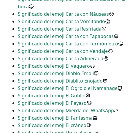
boca
🤐
Significado del emoji Carita con Náuseas
🤢
Significado del emoji Carita Vomitando
🤮
Significado del emoji Carita Resfriada
🤧
Significado del emoji Carita con Tapabocas
😷
Significado del emoji Carita con Termómetro
🤒
Significado del emoji Carita con Vendaje
🤕
Significado del emoji Carita Adinerada
🤑
Significado del emoji El Vaquero
🤠
Significado del emoji Diablo Emoji
😈
Significado del emoji Diablito Enojado
👿
Significado del emoji El Ogro o el Namahage
👹
Significado del emoji El Goblin
👺
Significado del emoji El Payaso
🤡
Significado del emoji Mierda del WhatsApp
💩
Significado del emoji El Fantasma
👻
Significado del emoji El cráneo
💀
Significado del emoji Una calavera
☠