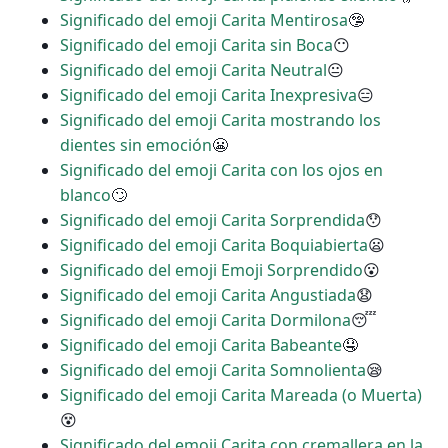
Significado del emoji Carita Mentirosa
🤥
Significado del emoji Carita sin Boca
😶
Significado del emoji Carita Neutral
😐
Significado del emoji Carita Inexpresiva
😑
Significado del emoji Carita mostrando los
dientes sin emoción
😬
Significado del emoji Carita con los ojos en
blanco
🙄
Significado del emoji Carita Sorprendida
😯
Significado del emoji Carita Boquiabierta
😦
Significado del emoji Emoji Sorprendido
😮
Significado del emoji Carita Angustiada
😧
Significado del emoji Carita Dormilona
😴
Significado del emoji Carita Babeante
🤤
Significado del emoji Carita Somnolienta
😪
Significado del emoji Carita Mareada (o Muerta)
😵
Significado del emoji Carita con cremallera en la