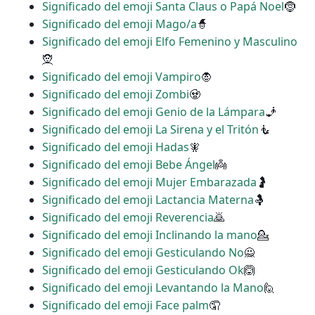
Significado del emoji Santa Claus o Papá Noel
🤶
Significado del emoji Mago/a
🧙
Significado del emoji Elfo Femenino y Masculino
🧝
Significado del emoji Vampiro
🧛
Significado del emoji Zombi
🧟
Significado del emoji Genio de la Lámpara
🧞
Significado del emoji La Sirena y el Tritón
🧜
Significado del emoji Hadas
🧚
Significado del emoji Bebe Ángel
👼
Significado del emoji Mujer Embarazada
🤰
Significado del emoji Lactancia Materna
🤱
Significado del emoji Reverencia
🙇
Significado del emoji Inclinando la mano
💁
Significado del emoji Gesticulando No
🙅
Significado del emoji Gesticulando Ok
🙆
Significado del emoji Levantando la Mano
🙋
Significado del emoji Face palm
🤦