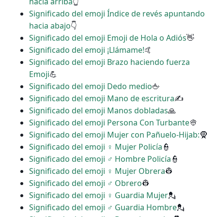
hacia arriba
👆
Significado del emoji Índice de revés apuntando
hacia abajo
👇
Significado del emoji Emoji de Hola o Adiós
👋
Significado del emoji ¡Llámame!
🤙
Significado del emoji Brazo haciendo fuerza
Emoji
💪
Significado del emoji Dedo medio
🖕
Significado del emoji Mano de escritura
✍
Significado del emoji Manos dobladas
🙏
Significado del emoji Persona Con Turbante
👳
Significado del emoji Mujer con Pañuelo-Hijab:
🧕
Significado del emoji ‍♀️ Mujer Policía
👮
Significado del emoji ‍♂️ Hombre Policía
👮
Significado del emoji ♀ Mujer Obrera
👷
Significado del emoji ♂ Obrero
👷
Significado del emoji ♀ Guardia Mujer
💂
Significado del emoji ♂ Guardia Hombre
💂