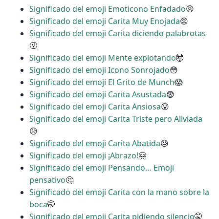
Significado del emoji Emoticono Enfadado
😠
Significado del emoji Carita Muy Enojada
😡
Significado del emoji Carita diciendo palabrotas
🤬
Significado del emoji Mente explotando
🤯
Significado del emoji Icono Sonrojado
😳
Significado del emoji El Grito de Munch
😱
Significado del emoji Carita Asustada
😨
Significado del emoji Carita Ansiosa
😰
Significado del emoji Carita Triste pero Aliviada
😥
Significado del emoji Carita Abatida
😓
Significado del emoji ¡Abrazo!
🤗
Significado del emoji Pensando… Emoji
pensativo
🤔
Significado del emoji Carita con la mano sobre la
boca
🤭
Significado del emoji Carita pidiendo silencio
🤫