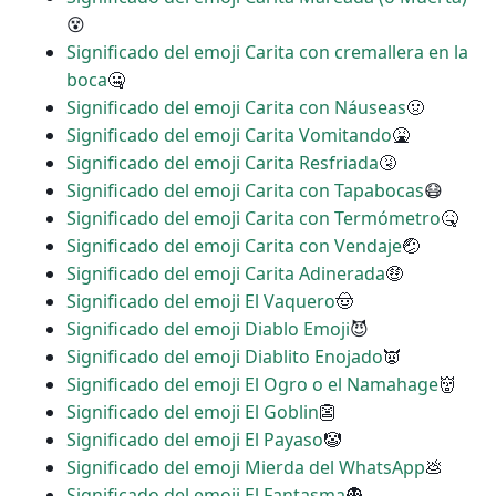
😵
Significado del emoji Carita con cremallera en la
boca
🤐
Significado del emoji Carita con Náuseas
🤢
Significado del emoji Carita Vomitando
🤮
Significado del emoji Carita Resfriada
🤧
Significado del emoji Carita con Tapabocas
😷
Significado del emoji Carita con Termómetro
🤒
Significado del emoji Carita con Vendaje
🤕
Significado del emoji Carita Adinerada
🤑
Significado del emoji El Vaquero
🤠
Significado del emoji Diablo Emoji
😈
Significado del emoji Diablito Enojado
👿
Significado del emoji El Ogro o el Namahage
👹
Significado del emoji El Goblin
👺
Significado del emoji El Payaso
🤡
Significado del emoji Mierda del WhatsApp
💩
Significado del emoji El Fantasma
👻