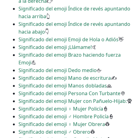
a la derecha
👉
Significado del emoji Índice de revés apuntando
hacia arriba
👆
Significado del emoji Índice de revés apuntando
hacia abajo
👇
Significado del emoji Emoji de Hola o Adiós
👋
Significado del emoji ¡Llámame!
🤙
Significado del emoji Brazo haciendo fuerza
Emoji
💪
Significado del emoji Dedo medio
🖕
Significado del emoji Mano de escritura
✍
Significado del emoji Manos dobladas
🙏
Significado del emoji Persona Con Turbante
👳
Significado del emoji Mujer con Pañuelo-Hijab:
🧕
Significado del emoji ‍♀️ Mujer Policía
👮
Significado del emoji ‍♂️ Hombre Policía
👮
Significado del emoji ♀ Mujer Obrera
👷
Significado del emoji ♂ Obrero
👷