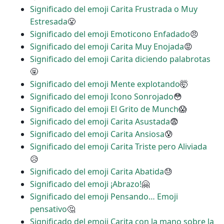
Significado del emoji Carita Frustrada o Muy
Estresada
😤
Significado del emoji Emoticono Enfadado
😠
Significado del emoji Carita Muy Enojada
😡
Significado del emoji Carita diciendo palabrotas
🤬
Significado del emoji Mente explotando
🤯
Significado del emoji Icono Sonrojado
😳
Significado del emoji El Grito de Munch
😱
Significado del emoji Carita Asustada
😨
Significado del emoji Carita Ansiosa
😰
Significado del emoji Carita Triste pero Aliviada
😥
Significado del emoji Carita Abatida
😓
Significado del emoji ¡Abrazo!
🤗
Significado del emoji Pensando… Emoji
pensativo
🤔
Significado del emoji Carita con la mano sobre la