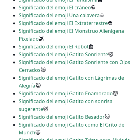
Significado del emoji El cráneo
💀
Significado del emoji Una calavera
☠
Significado del emoji El Extraterrestre
👽
Significado del emoji El Monstruo Alienígena
Pixelado
👾
Significado del emoji El Robot
🤖
Significado del emoji Gatito Sonriente
😺
Significado del emoji Gatito Sonriente con Ojos
Cerrados
😸
Significado del emoji Gatito con Lágrimas de
Alegría
😹
Significado del emoji Gatito Enamorado
😻
Significado del emoji Gatito con sonrisa
sugerente
😼
Significado del emoji Gatito Besador
😽
Significado del emoji Gatito como El Grito de
Munch
🙀