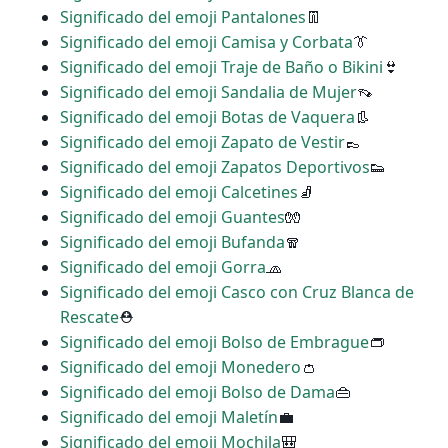
Significado del emoji Pantalones
👖
Significado del emoji Camisa y Corbata
👔
Significado del emoji Traje de Baño o Bikini
👙
Significado del emoji Sandalia de Mujer
👡
Significado del emoji Botas de Vaquera
👢
Significado del emoji Zapato de Vestir
👞
Significado del emoji Zapatos Deportivos
👟
Significado del emoji Calcetines
🧦
Significado del emoji Guantes
🧤
Significado del emoji Bufanda
🧣
Significado del emoji Gorra
🧢
Significado del emoji Casco con Cruz Blanca de
Rescate
⛑
Significado del emoji Bolso de Embrague
👝
Significado del emoji Monedero
👛
Significado del emoji Bolso de Dama
👜
Significado del emoji Maletín
💼
Significado del emoji Mochila
🎒