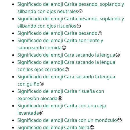
Significado del emoji Carita besando, soplando y
silbando con ojos neutrales
😗
Significado del emoji Carita besando, soplando y
silbando con ojos risueños
😙
Significado del emoji Carita besando
😚
Significado del emoji Carita sonriente y
saboreando comida
😋
Significado del emoji Cara sacando la lengua
😛
Significado del emoji Cara sacando la lengua
con los ojos cerrados
😝
Significado del emoji Cara sacando la lengua
con guiño
😜
Significado del emoji Carita risueña con
expresión alocada
🤪
Significado del emoji Carita con una ceja
levantada
🤨
Significado del emoji Carita con un monóculo
🧐
Significado del emoji Carita Nerd
🤓