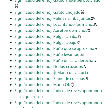
Significado del emoji Gatito Triste pero Aliviado
😿
Significado del emoji Gatito Enojado
😾
Significado del emoji Palmas arriba juntas
🤲
Significado del emoji Levantando las manos
🙌
Significado del emoji Apretón de manos
🤝
Significado del emoji Pulgar arriba
👍
Significado del emoji Pulgar abajo
👎
Significado del emoji Puño que se aproxima
👊
Significado del emoji Puño levantado
✊
Significado del emoji Puño de cara derecha
🤜
Significado del emoji Dedos cruzados
🤞
Significado del emoji ✌ Mano de victoria
Significado del emoji Signo de cuernos
🤘
Significado del emoji Mano OK
👌
Significado del emoji Índice de revés apuntando
a la izquierda
👈
Significado del emoji Índice de revés apuntando