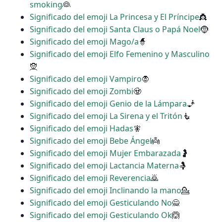
smoking
👰
Significado del emoji La Princesa y El Príncipe
👸
Significado del emoji Santa Claus o Papá Noel
🤶
Significado del emoji Mago/a
🧙
Significado del emoji Elfo Femenino y Masculino
🧝
Significado del emoji Vampiro
🧛
Significado del emoji Zombi
🧟
Significado del emoji Genio de la Lámpara
🧞
Significado del emoji La Sirena y el Tritón
🧜
Significado del emoji Hadas
🧚
Significado del emoji Bebe Ángel
👼
Significado del emoji Mujer Embarazada
🤰
Significado del emoji Lactancia Materna
🤱
Significado del emoji Reverencia
🙇
Significado del emoji Inclinando la mano
💁
Significado del emoji Gesticulando No
🙅
Significado del emoji Gesticulando Ok
🙆