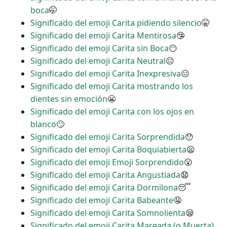
boca
🤭
Significado del emoji Carita pidiendo silencio
🤫
Significado del emoji Carita Mentirosa
🤥
Significado del emoji Carita sin Boca
😶
Significado del emoji Carita Neutral
😐
Significado del emoji Carita Inexpresiva
😑
Significado del emoji Carita mostrando los
dientes sin emoción
😬
Significado del emoji Carita con los ojos en
blanco
🙄
Significado del emoji Carita Sorprendida
😯
Significado del emoji Carita Boquiabierta
😦
Significado del emoji Emoji Sorprendido
😮
Significado del emoji Carita Angustiada
😧
Significado del emoji Carita Dormilona
😴
Significado del emoji Carita Babeante
🤤
Significado del emoji Carita Somnolienta
😪
Significado del emoji Carita Mareada (o Muerta)