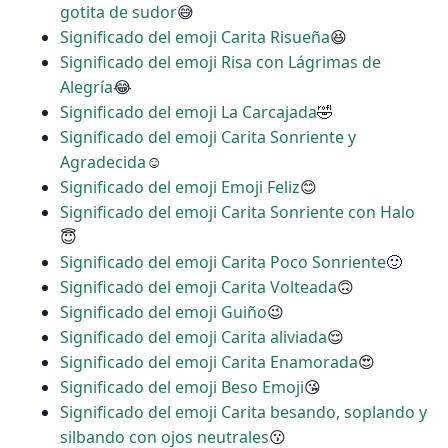
gotita de sudor
😅
Significado del emoji Carita Risueña
😆
Significado del emoji Risa con Lágrimas de
Alegría
😂
Significado del emoji La Carcajada
🤣
Significado del emoji Carita Sonriente y
Agradecida
☺
Significado del emoji Emoji Feliz
😊
Significado del emoji Carita Sonriente con Halo
😇
Significado del emoji Carita Poco Sonriente
🙂
Significado del emoji Carita Volteada
🙃
Significado del emoji Guiño
😉
Significado del emoji Carita aliviada
😌
Significado del emoji Carita Enamorada
😍
Significado del emoji Beso Emoji
😘
Significado del emoji Carita besando, soplando y
silbando con ojos neutrales
😗