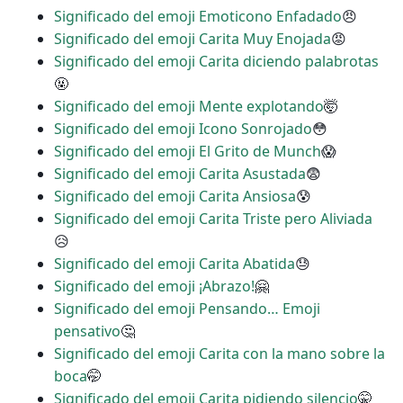
Significado del emoji Emoticono Enfadado
😠
Significado del emoji Carita Muy Enojada
😡
Significado del emoji Carita diciendo palabrotas
🤬
Significado del emoji Mente explotando
🤯
Significado del emoji Icono Sonrojado
😳
Significado del emoji El Grito de Munch
😱
Significado del emoji Carita Asustada
😨
Significado del emoji Carita Ansiosa
😰
Significado del emoji Carita Triste pero Aliviada
😥
Significado del emoji Carita Abatida
😓
Significado del emoji ¡Abrazo!
🤗
Significado del emoji Pensando… Emoji
pensativo
🤔
Significado del emoji Carita con la mano sobre la
boca
🤭
Significado del emoji Carita pidiendo silencio
🤫