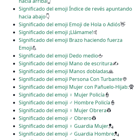
hacia arriba
👆
Significado del emoji Índice de revés apuntando
hacia abajo
👇
Significado del emoji Emoji de Hola o Adiós
👋
Significado del emoji ¡Llámame!
🤙
Significado del emoji Brazo haciendo fuerza
Emoji
💪
Significado del emoji Dedo medio
🖕
Significado del emoji Mano de escritura
✍
Significado del emoji Manos dobladas
🙏
Significado del emoji Persona Con Turbante
👳
Significado del emoji Mujer con Pañuelo-Hijab:
🧕
Significado del emoji ‍♀️ Mujer Policía
👮
Significado del emoji ‍♂️ Hombre Policía
👮
Significado del emoji ♀ Mujer Obrera
👷
Significado del emoji ♂ Obrero
👷
Significado del emoji ♀ Guardia Mujer
💂
Significado del emoji ♂ Guardia Hombre
💂