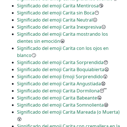
Significado del emoji Carita Mentirosa
🤥
Significado del emoji Carita sin Boca
😶
Significado del emoji Carita Neutral
😐
Significado del emoji Carita Inexpresiva
😑
Significado del emoji Carita mostrando los
dientes sin emoción
😬
Significado del emoji Carita con los ojos en
blanco
🙄
Significado del emoji Carita Sorprendida
😯
Significado del emoji Carita Boquiabierta
😦
Significado del emoji Emoji Sorprendido
😮
Significado del emoji Carita Angustiada
😧
Significado del emoji Carita Dormilona
😴
Significado del emoji Carita Babeante
🤤
Significado del emoji Carita Somnolienta
😪
Significado del emoji Carita Mareada (o Muerta)
😵
Significado del emoji Carita con cremallera en la