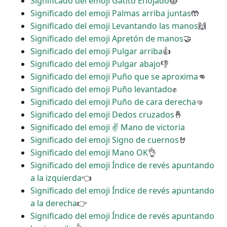
Significado del emoji Gatito Enojado
😾
Significado del emoji Palmas arriba juntas
🤲
Significado del emoji Levantando las manos
🙌
Significado del emoji Apretón de manos
🤝
Significado del emoji Pulgar arriba
👍
Significado del emoji Pulgar abajo
👎
Significado del emoji Puño que se aproxima
👊
Significado del emoji Puño levantado
✊
Significado del emoji Puño de cara derecha
🤜
Significado del emoji Dedos cruzados
🤞
Significado del emoji ✌ Mano de victoria
Significado del emoji Signo de cuernos
🤘
Significado del emoji Mano OK
👌
Significado del emoji Índice de revés apuntando
a la izquierda
👈
Significado del emoji Índice de revés apuntando
a la derecha
👉
Significado del emoji Índice de revés apuntando