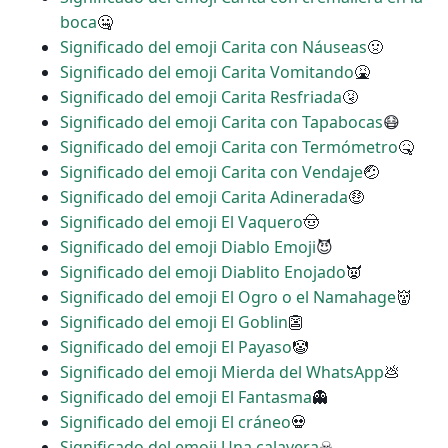
boca
🤐
Significado del emoji Carita con Náuseas
🤢
Significado del emoji Carita Vomitando
🤮
Significado del emoji Carita Resfriada
🤧
Significado del emoji Carita con Tapabocas
😷
Significado del emoji Carita con Termómetro
🤒
Significado del emoji Carita con Vendaje
🤕
Significado del emoji Carita Adinerada
🤑
Significado del emoji El Vaquero
🤠
Significado del emoji Diablo Emoji
😈
Significado del emoji Diablito Enojado
👿
Significado del emoji El Ogro o el Namahage
👹
Significado del emoji El Goblin
👺
Significado del emoji El Payaso
🤡
Significado del emoji Mierda del WhatsApp
💩
Significado del emoji El Fantasma
👻
Significado del emoji El cráneo
💀
Significado del emoji Una calavera
☠