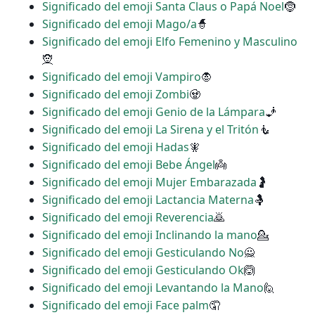
Significado del emoji Santa Claus o Papá Noel
🤶
Significado del emoji Mago/a
🧙
Significado del emoji Elfo Femenino y Masculino
🧝
Significado del emoji Vampiro
🧛
Significado del emoji Zombi
🧟
Significado del emoji Genio de la Lámpara
🧞
Significado del emoji La Sirena y el Tritón
🧜
Significado del emoji Hadas
🧚
Significado del emoji Bebe Ángel
👼
Significado del emoji Mujer Embarazada
🤰
Significado del emoji Lactancia Materna
🤱
Significado del emoji Reverencia
🙇
Significado del emoji Inclinando la mano
💁
Significado del emoji Gesticulando No
🙅
Significado del emoji Gesticulando Ok
🙆
Significado del emoji Levantando la Mano
🙋
Significado del emoji Face palm
🤦