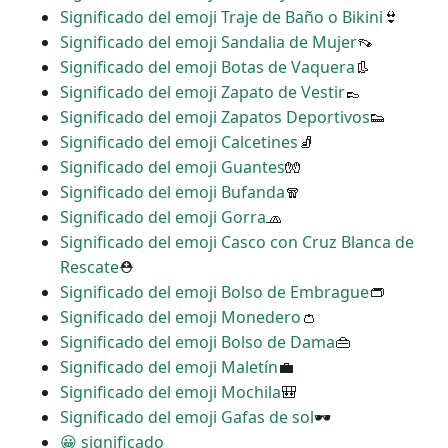
Significado del emoji Traje de Baño o Bikini
👙
Significado del emoji Sandalia de Mujer
👡
Significado del emoji Botas de Vaquera
👢
Significado del emoji Zapato de Vestir
👞
Significado del emoji Zapatos Deportivos
👟
Significado del emoji Calcetines
🧦
Significado del emoji Guantes
🧤
Significado del emoji Bufanda
🧣
Significado del emoji Gorra
🧢
Significado del emoji Casco con Cruz Blanca de
Rescate
⛑
Significado del emoji Bolso de Embrague
👝
Significado del emoji Monedero
👛
Significado del emoji Bolso de Dama
👜
Significado del emoji Maletín
💼
Significado del emoji Mochila
🎒
Significado del emoji Gafas de sol
🕶
😀 significado