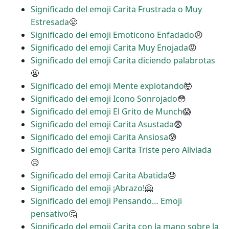
Significado del emoji Carita Frustrada o Muy
Estresada
😤
Significado del emoji Emoticono Enfadado
😠
Significado del emoji Carita Muy Enojada
😡
Significado del emoji Carita diciendo palabrotas
🤬
Significado del emoji Mente explotando
🤯
Significado del emoji Icono Sonrojado
😳
Significado del emoji El Grito de Munch
😱
Significado del emoji Carita Asustada
😨
Significado del emoji Carita Ansiosa
😰
Significado del emoji Carita Triste pero Aliviada
😥
Significado del emoji Carita Abatida
😓
Significado del emoji ¡Abrazo!
🤗
Significado del emoji Pensando… Emoji
pensativo
🤔
Significado del emoji Carita con la mano sobre la