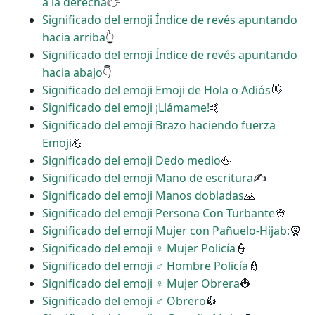
a la derecha
👉
Significado del emoji Índice de revés apuntando
hacia arriba
👆
Significado del emoji Índice de revés apuntando
hacia abajo
👇
Significado del emoji Emoji de Hola o Adiós
👋
Significado del emoji ¡Llámame!
🤙
Significado del emoji Brazo haciendo fuerza
Emoji
💪
Significado del emoji Dedo medio
🖕
Significado del emoji Mano de escritura
✍
Significado del emoji Manos dobladas
🙏
Significado del emoji Persona Con Turbante
👳
Significado del emoji Mujer con Pañuelo-Hijab:
🧕
Significado del emoji ‍♀️ Mujer Policía
👮
Significado del emoji ‍♂️ Hombre Policía
👮
Significado del emoji ♀ Mujer Obrera
👷
Significado del emoji ♂ Obrero
👷