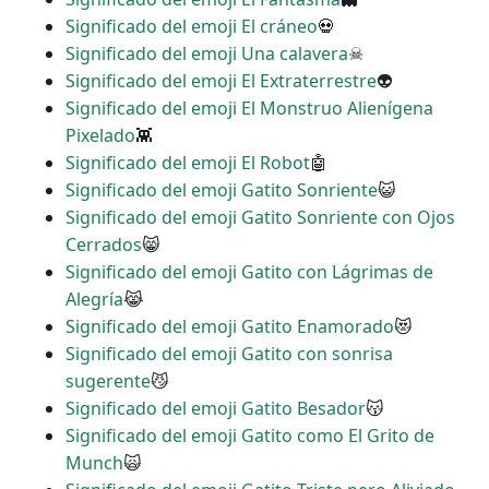
Significado del emoji El cráneo
💀
Significado del emoji Una calavera
☠
Significado del emoji El Extraterrestre
👽
Significado del emoji El Monstruo Alienígena
Pixelado
👾
Significado del emoji El Robot
🤖
Significado del emoji Gatito Sonriente
😺
Significado del emoji Gatito Sonriente con Ojos
Cerrados
😸
Significado del emoji Gatito con Lágrimas de
Alegría
😹
Significado del emoji Gatito Enamorado
😻
Significado del emoji Gatito con sonrisa
sugerente
😼
Significado del emoji Gatito Besador
😽
Significado del emoji Gatito como El Grito de
Munch
🙀