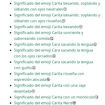
Significado del emoji Carita besando, soplando y
silbando con ojos neutrales
😗
Significado del emoji Carita besando, soplando y
silbando con ojos risueños
😙
Significado del emoji Carita besando
😚
Significado del emoji Carita sonriente y
saboreando comida
😋
Significado del emoji Cara sacando la lengua
😛
Significado del emoji Cara sacando la lengua
con los ojos cerrados
😝
Significado del emoji Cara sacando la lengua
con guiño
😜
Significado del emoji Carita risueña con
expresión alocada
🤪
Significado del emoji Carita con una ceja
levantada
🤨
Significado del emoji Carita con un monóculo
🧐
Significado del emoji Carita Nerd
🤓