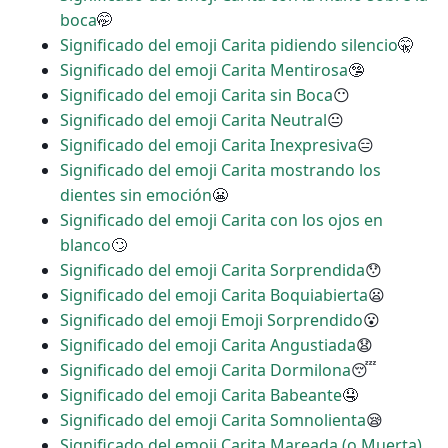
boca
🤭
Significado del emoji Carita pidiendo silencio
🤫
Significado del emoji Carita Mentirosa
🤥
Significado del emoji Carita sin Boca
😶
Significado del emoji Carita Neutral
😐
Significado del emoji Carita Inexpresiva
😑
Significado del emoji Carita mostrando los
dientes sin emoción
😬
Significado del emoji Carita con los ojos en
blanco
🙄
Significado del emoji Carita Sorprendida
😯
Significado del emoji Carita Boquiabierta
😦
Significado del emoji Emoji Sorprendido
😮
Significado del emoji Carita Angustiada
😧
Significado del emoji Carita Dormilona
😴
Significado del emoji Carita Babeante
🤤
Significado del emoji Carita Somnolienta
😪
Significado del emoji Carita Mareada (o Muerta)