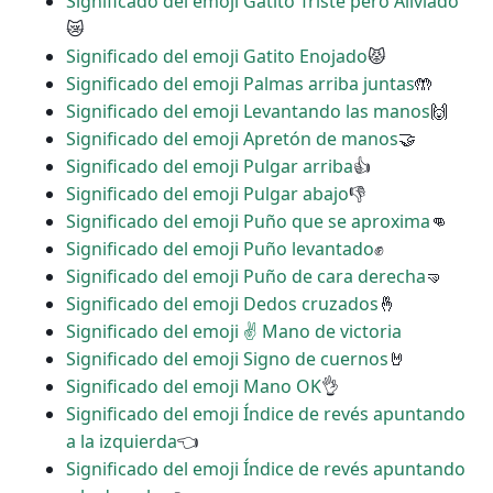
Significado del emoji Gatito Triste pero Aliviado
😿
Significado del emoji Gatito Enojado
😾
Significado del emoji Palmas arriba juntas
🤲
Significado del emoji Levantando las manos
🙌
Significado del emoji Apretón de manos
🤝
Significado del emoji Pulgar arriba
👍
Significado del emoji Pulgar abajo
👎
Significado del emoji Puño que se aproxima
👊
Significado del emoji Puño levantado
✊
Significado del emoji Puño de cara derecha
🤜
Significado del emoji Dedos cruzados
🤞
Significado del emoji ✌ Mano de victoria
Significado del emoji Signo de cuernos
🤘
Significado del emoji Mano OK
👌
Significado del emoji Índice de revés apuntando
a la izquierda
👈
Significado del emoji Índice de revés apuntando