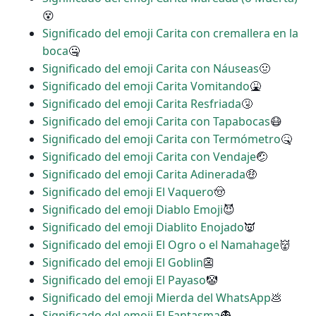
😵
Significado del emoji Carita con cremallera en la
boca
🤐
Significado del emoji Carita con Náuseas
🤢
Significado del emoji Carita Vomitando
🤮
Significado del emoji Carita Resfriada
🤧
Significado del emoji Carita con Tapabocas
😷
Significado del emoji Carita con Termómetro
🤒
Significado del emoji Carita con Vendaje
🤕
Significado del emoji Carita Adinerada
🤑
Significado del emoji El Vaquero
🤠
Significado del emoji Diablo Emoji
😈
Significado del emoji Diablito Enojado
👿
Significado del emoji El Ogro o el Namahage
👹
Significado del emoji El Goblin
👺
Significado del emoji El Payaso
🤡
Significado del emoji Mierda del WhatsApp
💩
Significado del emoji El Fantasma
👻