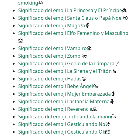
smoking
👰
Significado del emoji La Princesa y El Príncipe
👸
Significado del emoji Santa Claus o Papá Noel
🤶
Significado del emoji Mago/a
🧙
Significado del emoji Elfo Femenino y Masculino
🧝
Significado del emoji Vampiro
🧛
Significado del emoji Zombi
🧟
Significado del emoji Genio de la Lámpara
🧞
Significado del emoji La Sirena y el Tritón
🧜
Significado del emoji Hadas
🧚
Significado del emoji Bebe Ángel
👼
Significado del emoji Mujer Embarazada
🤰
Significado del emoji Lactancia Materna
🤱
Significado del emoji Reverencia
🙇
Significado del emoji Inclinando la mano
💁
Significado del emoji Gesticulando No
🙅
Significado del emoji Gesticulando Ok
🙆