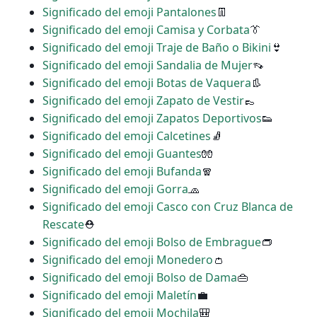
Significado del emoji Pantalones
👖
Significado del emoji Camisa y Corbata
👔
Significado del emoji Traje de Baño o Bikini
👙
Significado del emoji Sandalia de Mujer
👡
Significado del emoji Botas de Vaquera
👢
Significado del emoji Zapato de Vestir
👞
Significado del emoji Zapatos Deportivos
👟
Significado del emoji Calcetines
🧦
Significado del emoji Guantes
🧤
Significado del emoji Bufanda
🧣
Significado del emoji Gorra
🧢
Significado del emoji Casco con Cruz Blanca de
Rescate
⛑
Significado del emoji Bolso de Embrague
👝
Significado del emoji Monedero
👛
Significado del emoji Bolso de Dama
👜
Significado del emoji Maletín
💼
Significado del emoji Mochila
🎒