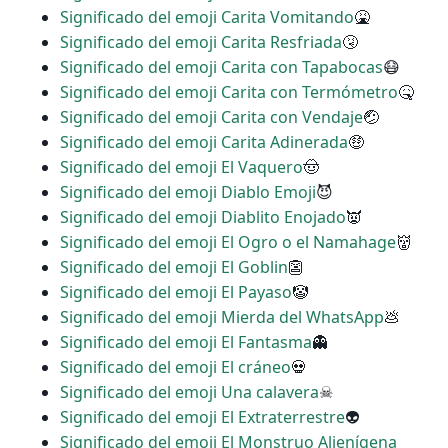
Significado del emoji Carita Vomitando
🤮
Significado del emoji Carita Resfriada
🤧
Significado del emoji Carita con Tapabocas
😷
Significado del emoji Carita con Termómetro
🤒
Significado del emoji Carita con Vendaje
🤕
Significado del emoji Carita Adinerada
🤑
Significado del emoji El Vaquero
🤠
Significado del emoji Diablo Emoji
😈
Significado del emoji Diablito Enojado
👿
Significado del emoji El Ogro o el Namahage
👹
Significado del emoji El Goblin
👺
Significado del emoji El Payaso
🤡
Significado del emoji Mierda del WhatsApp
💩
Significado del emoji El Fantasma
👻
Significado del emoji El cráneo
💀
Significado del emoji Una calavera
☠
Significado del emoji El Extraterrestre
👽
Significado del emoji El Monstruo Alienígena