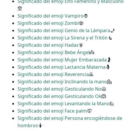
Significado del emoji Elfo Femenino y Masculino
🧝
Significado del emoji Vampiro
🧛
Significado del emoji Zombi
🧟
Significado del emoji Genio de la Lámpara
🧞
Significado del emoji La Sirena y el Tritón
🧜
Significado del emoji Hadas
🧚
Significado del emoji Bebe Ángel
👼
Significado del emoji Mujer Embarazada
🤰
Significado del emoji Lactancia Materna
🤱
Significado del emoji Reverencia
🙇
Significado del emoji Inclinando la mano
💁
Significado del emoji Gesticulando No
🙅
Significado del emoji Gesticulando Ok
🙆
Significado del emoji Levantando la Mano
🙋
Significado del emoji Face palm
🤦
Significado del emoji Persona encogiéndose de
hombros
🤷