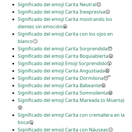
Significado del emoji Carita Neutral
😐
Significado del emoji Carita Inexpresiva
😑
Significado del emoji Carita mostrando los
dientes sin emoción
😬
Significado del emoji Carita con los ojos en
blanco
🙄
Significado del emoji Carita Sorprendida
😯
Significado del emoji Carita Boquiabierta
😦
Significado del emoji Emoji Sorprendido
😮
Significado del emoji Carita Angustiada
😧
Significado del emoji Carita Dormilona
😴
Significado del emoji Carita Babeante
🤤
Significado del emoji Carita Somnolienta
😪
Significado del emoji Carita Mareada (o Muerta)
😵
Significado del emoji Carita con cremallera en la
boca
🤐
Significado del emoji Carita con Náuseas
🤢