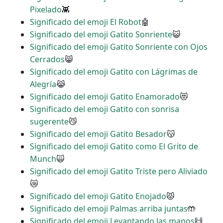
Pixelado
👾
Significado del emoji El Robot
🤖
Significado del emoji Gatito Sonriente
😺
Significado del emoji Gatito Sonriente con Ojos
Cerrados
😸
Significado del emoji Gatito con Lágrimas de
Alegría
😹
Significado del emoji Gatito Enamorado
😻
Significado del emoji Gatito con sonrisa
sugerente
😼
Significado del emoji Gatito Besador
😽
Significado del emoji Gatito como El Grito de
Munch
🙀
Significado del emoji Gatito Triste pero Aliviado
😿
Significado del emoji Gatito Enojado
😾
Significado del emoji Palmas arriba juntas
🤲
Significado del emoji Levantando las manos
🙌