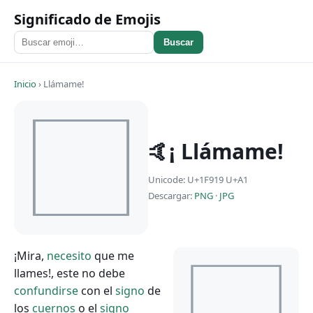
Significado de Emojis
Buscar
Inicio
›
Llámame!
🤙¡ Llámame!
Unicode: U+1F919 U+A1
Descargar:
PNG
·
JPG
¡Mira,
necesito
que me
llames!, este no debe
confundirse
con el
signo
de
los
cuernos
o el
signo