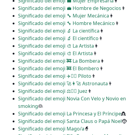
Significado del emoji ‍💼 Mujer Empresaria
👩
Significado del emoji ‍💼 Hombre de Negocios
👨
Significado del emoji ‍🔧 Mujer Mecánica
👩
Significado del emoji ‍🔧 Hombre Mecánico
👨
Significado del emoji ‍🔬 La científica
👩
Significado del emoji ‍🔬 El científico
👨
Significado del emoji ‍🎨 La Artista
👩
Significado del emoji ‍🎨 El Artista
👨
Significado del emoji ‍🚒 La Bombera
👩
Significado del emoji ‍🚒 El Bombero
👨
Significado del emoji ‍✈️👩‍✈️ Piloto
👨
Significado del emoji ‍🚀👩‍🚀 Astronauta
👨
Significado del emoji ‍⚖️👩‍⚖️ Juez
👨
Significado del emoji Novia Con Velo y Novio en
smoking
👰
Significado del emoji La Princesa y El Príncipe
👸
Significado del emoji Santa Claus o Papá Noel
🤶
Significado del emoji Mago/a
🧙