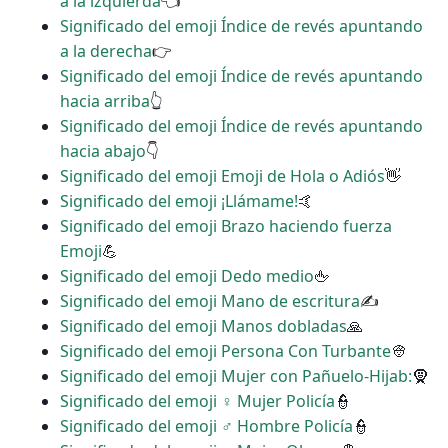
a la izquierda
👈
Significado del emoji Índice de revés apuntando
a la derecha
👉
Significado del emoji Índice de revés apuntando
hacia arriba
👆
Significado del emoji Índice de revés apuntando
hacia abajo
👇
Significado del emoji Emoji de Hola o Adiós
👋
Significado del emoji ¡Llámame!
🤙
Significado del emoji Brazo haciendo fuerza
Emoji
💪
Significado del emoji Dedo medio
🖕
Significado del emoji Mano de escritura
✍
Significado del emoji Manos dobladas
🙏
Significado del emoji Persona Con Turbante
👳
Significado del emoji Mujer con Pañuelo-Hijab:
🧕
Significado del emoji ‍♀️ Mujer Policía
👮
Significado del emoji ‍♂️ Hombre Policía
👮