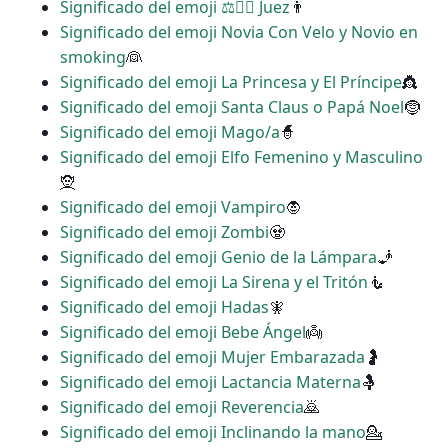
Significado del emoji ‍⚖️👩‍⚖️ Juez
👨
Significado del emoji Novia Con Velo y Novio en
smoking
👰
Significado del emoji La Princesa y El Príncipe
👸
Significado del emoji Santa Claus o Papá Noel
🤶
Significado del emoji Mago/a
🧙
Significado del emoji Elfo Femenino y Masculino
🧝
Significado del emoji Vampiro
🧛
Significado del emoji Zombi
🧟
Significado del emoji Genio de la Lámpara
🧞
Significado del emoji La Sirena y el Tritón
🧜
Significado del emoji Hadas
🧚
Significado del emoji Bebe Ángel
👼
Significado del emoji Mujer Embarazada
🤰
Significado del emoji Lactancia Materna
🤱
Significado del emoji Reverencia
🙇
Significado del emoji Inclinando la mano
💁