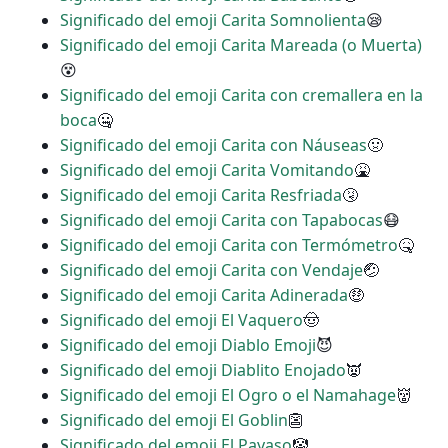
Significado del emoji Carita Somnolienta
😪
Significado del emoji Carita Mareada (o Muerta)
😵
Significado del emoji Carita con cremallera en la
boca
🤐
Significado del emoji Carita con Náuseas
🤢
Significado del emoji Carita Vomitando
🤮
Significado del emoji Carita Resfriada
🤧
Significado del emoji Carita con Tapabocas
😷
Significado del emoji Carita con Termómetro
🤒
Significado del emoji Carita con Vendaje
🤕
Significado del emoji Carita Adinerada
🤑
Significado del emoji El Vaquero
🤠
Significado del emoji Diablo Emoji
😈
Significado del emoji Diablito Enojado
👿
Significado del emoji El Ogro o el Namahage
👹
Significado del emoji El Goblin
👺
Significado del emoji El Payaso
🤡