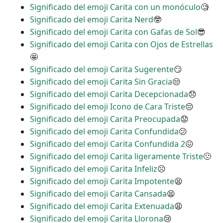
Significado del emoji Carita con un monóculo
🧐
Significado del emoji Carita Nerd
🤓
Significado del emoji Carita con Gafas de Sol
😎
Significado del emoji Carita con Ojos de Estrellas
🤩
Significado del emoji Carita Sugerente
😏
Significado del emoji Carita Sin Gracia
😒
Significado del emoji Carita Decepcionada
😞
Significado del emoji Icono de Cara Triste
😔
Significado del emoji Carita Preocupada
😟
Significado del emoji Carita Confundida
😕
Significado del emoji Carita Confundida 2
😖
Significado del emoji Carita ligeramente Triste
🙁
Significado del emoji Carita Infeliz
☹
Significado del emoji Carita Impotente
😫
Significado del emoji Carita Cansada
😫
Significado del emoji Carita Extenuada
😩
Significado del emoji Carita Llorona
😢