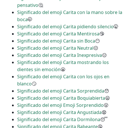
pensativo
🤔
Significado del emoji Carita con la mano sobre la
boca
🤭
Significado del emoji Carita pidiendo silencio
🤫
Significado del emoji Carita Mentirosa
🤥
Significado del emoji Carita sin Boca
😶
Significado del emoji Carita Neutral
😐
Significado del emoji Carita Inexpresiva
😑
Significado del emoji Carita mostrando los
dientes sin emoción
😬
Significado del emoji Carita con los ojos en
blanco
🙄
Significado del emoji Carita Sorprendida
😯
Significado del emoji Carita Boquiabierta
😦
Significado del emoji Emoji Sorprendido
😮
Significado del emoji Carita Angustiada
😧
Significado del emoji Carita Dormilona
😴
Significado del emoji Carita Babeante
🤤