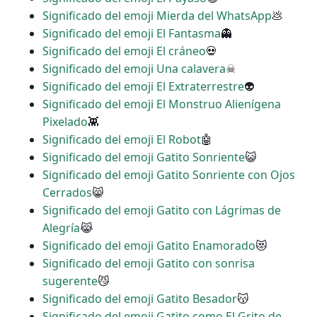
Significado del emoji Mierda del WhatsApp
💩
Significado del emoji El Fantasma
👻
Significado del emoji El cráneo
💀
Significado del emoji Una calavera
☠
Significado del emoji El Extraterrestre
👽
Significado del emoji El Monstruo Alienígena
Pixelado
👾
Significado del emoji El Robot
🤖
Significado del emoji Gatito Sonriente
😺
Significado del emoji Gatito Sonriente con Ojos
Cerrados
😸
Significado del emoji Gatito con Lágrimas de
Alegría
😹
Significado del emoji Gatito Enamorado
😻
Significado del emoji Gatito con sonrisa
sugerente
😼
Significado del emoji Gatito Besador
😽
Significado del emoji Gatito como El Grito de