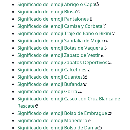
Significado del emoji Abrigo o Capa
🧥
Significado del emoji Blusa
👚
Significado del emoji Pantalones
👖
Significado del emoji Camisa y Corbata
👔
Significado del emoji Traje de Baño o Bikini
👙
Significado del emoji Sandalia de Mujer
👡
Significado del emoji Botas de Vaquera
👢
Significado del emoji Zapato de Vestir
👞
Significado del emoji Zapatos Deportivos
👟
Significado del emoji Calcetines
🧦
Significado del emoji Guantes
🧤
Significado del emoji Bufanda
🧣
Significado del emoji Gorra
🧢
Significado del emoji Casco con Cruz Blanca de
Rescate
⛑
Significado del emoji Bolso de Embrague
👝
Significado del emoji Monedero
👛
Significado del emoji Bolso de Dama
👜