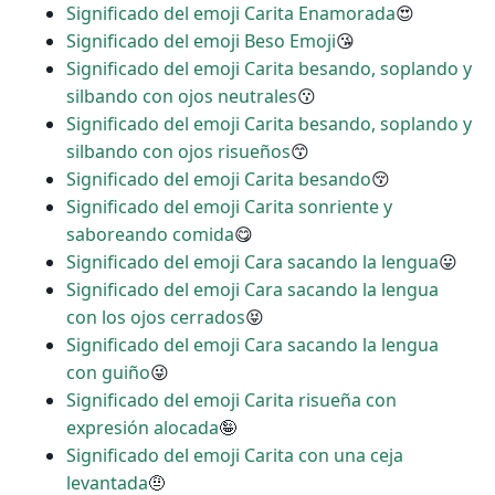
Significado del emoji Carita Enamorada
😍
Significado del emoji Beso Emoji
😘
Significado del emoji Carita besando, soplando y
silbando con ojos neutrales
😗
Significado del emoji Carita besando, soplando y
silbando con ojos risueños
😙
Significado del emoji Carita besando
😚
Significado del emoji Carita sonriente y
saboreando comida
😋
Significado del emoji Cara sacando la lengua
😛
Significado del emoji Cara sacando la lengua
con los ojos cerrados
😝
Significado del emoji Cara sacando la lengua
con guiño
😜
Significado del emoji Carita risueña con
expresión alocada
🤪
Significado del emoji Carita con una ceja
levantada
🤨