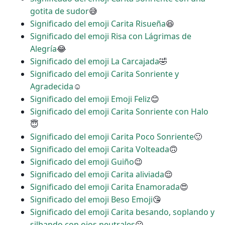
gotita de sudor
😅
Significado del emoji Carita Risueña
😆
Significado del emoji Risa con Lágrimas de
Alegría
😂
Significado del emoji La Carcajada
🤣
Significado del emoji Carita Sonriente y
Agradecida
☺
Significado del emoji Emoji Feliz
😊
Significado del emoji Carita Sonriente con Halo
😇
Significado del emoji Carita Poco Sonriente
🙂
Significado del emoji Carita Volteada
🙃
Significado del emoji Guiño
😉
Significado del emoji Carita aliviada
😌
Significado del emoji Carita Enamorada
😍
Significado del emoji Beso Emoji
😘
Significado del emoji Carita besando, soplando y
silbando con ojos neutrales
😗