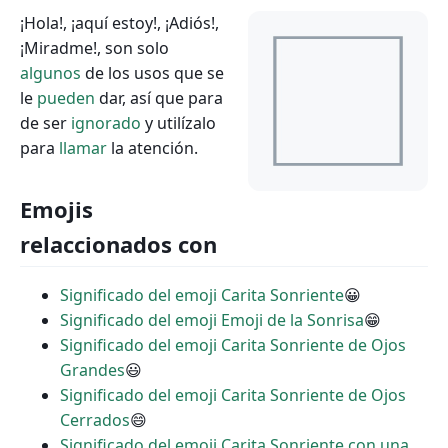
¡Hola!, ¡aquí estoy!, ¡Adiós!,
¡Miradme!, son solo
algunos
de los usos que se
le
pueden
dar, así que para
de ser
ignorado
y utilízalo
para
llamar
la atención.
Emojis
relaccionados con
Significado del emoji Carita Sonriente
😀
Significado del emoji Emoji de la Sonrisa
😁
Significado del emoji Carita Sonriente de Ojos
Grandes
😃
Significado del emoji Carita Sonriente de Ojos
Cerrados
😄
Significado del emoji Carita Sonriente con una