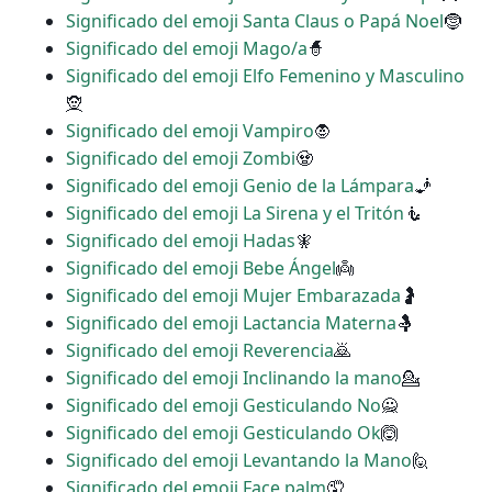
Significado del emoji Santa Claus o Papá Noel
🤶
Significado del emoji Mago/a
🧙
Significado del emoji Elfo Femenino y Masculino
🧝
Significado del emoji Vampiro
🧛
Significado del emoji Zombi
🧟
Significado del emoji Genio de la Lámpara
🧞
Significado del emoji La Sirena y el Tritón
🧜
Significado del emoji Hadas
🧚
Significado del emoji Bebe Ángel
👼
Significado del emoji Mujer Embarazada
🤰
Significado del emoji Lactancia Materna
🤱
Significado del emoji Reverencia
🙇
Significado del emoji Inclinando la mano
💁
Significado del emoji Gesticulando No
🙅
Significado del emoji Gesticulando Ok
🙆
Significado del emoji Levantando la Mano
🙋
Significado del emoji Face palm
🤦