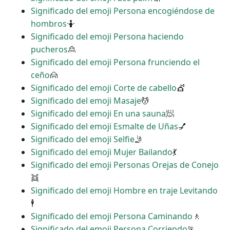
Significado del emoji Persona encogiéndose de
hombros
🤷
Significado del emoji Persona haciendo
pucheros
🙎
Significado del emoji Persona frunciendo el
ceño
🙍
Significado del emoji Corte de cabello
💇
Significado del emoji Masaje
💆
Significado del emoji En una sauna
🧖
Significado del emoji Esmalte de Uñas
💅
Significado del emoji Selfie
🤳
Significado del emoji Mujer Bailando
💃
Significado del emoji Personas Orejas de Conejo
👯
Significado del emoji Hombre en traje Levitando
🕴
Significado del emoji Persona Caminando
🚶
Significado del emoji Persona Corriendo
🏃