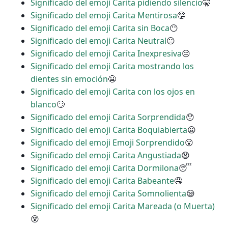
Significado del emoji Carita pidiendo silencio
🤫
Significado del emoji Carita Mentirosa
🤥
Significado del emoji Carita sin Boca
😶
Significado del emoji Carita Neutral
😐
Significado del emoji Carita Inexpresiva
😑
Significado del emoji Carita mostrando los
dientes sin emoción
😬
Significado del emoji Carita con los ojos en
blanco
🙄
Significado del emoji Carita Sorprendida
😯
Significado del emoji Carita Boquiabierta
😦
Significado del emoji Emoji Sorprendido
😮
Significado del emoji Carita Angustiada
😧
Significado del emoji Carita Dormilona
😴
Significado del emoji Carita Babeante
🤤
Significado del emoji Carita Somnolienta
😪
Significado del emoji Carita Mareada (o Muerta)
😵