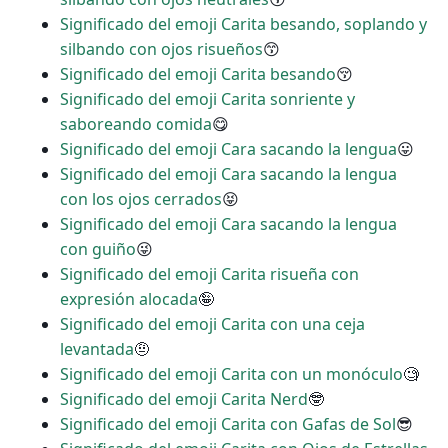
Significado del emoji Carita besando, soplando y
silbando con ojos risueños
😙
Significado del emoji Carita besando
😚
Significado del emoji Carita sonriente y
saboreando comida
😋
Significado del emoji Cara sacando la lengua
😛
Significado del emoji Cara sacando la lengua
con los ojos cerrados
😝
Significado del emoji Cara sacando la lengua
con guiño
😜
Significado del emoji Carita risueña con
expresión alocada
🤪
Significado del emoji Carita con una ceja
levantada
🤨
Significado del emoji Carita con un monóculo
🧐
Significado del emoji Carita Nerd
🤓
Significado del emoji Carita con Gafas de Sol
😎