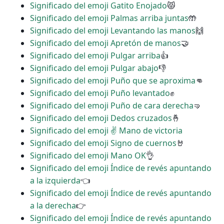
Significado del emoji Gatito Enojado
😾
Significado del emoji Palmas arriba juntas
🤲
Significado del emoji Levantando las manos
🙌
Significado del emoji Apretón de manos
🤝
Significado del emoji Pulgar arriba
👍
Significado del emoji Pulgar abajo
👎
Significado del emoji Puño que se aproxima
👊
Significado del emoji Puño levantado
✊
Significado del emoji Puño de cara derecha
🤜
Significado del emoji Dedos cruzados
🤞
Significado del emoji ✌ Mano de victoria
Significado del emoji Signo de cuernos
🤘
Significado del emoji Mano OK
👌
Significado del emoji Índice de revés apuntando
a la izquierda
👈
Significado del emoji Índice de revés apuntando
a la derecha
👉
Significado del emoji Índice de revés apuntando