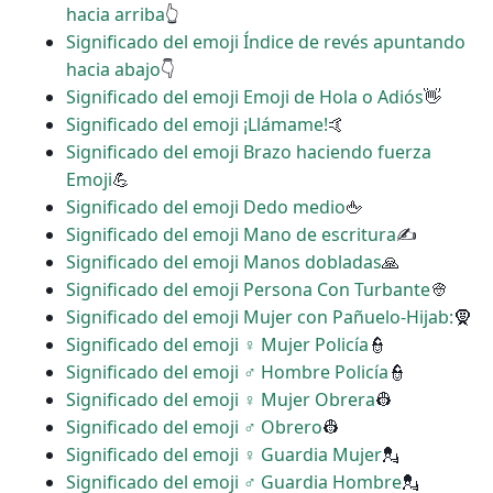
hacia arriba
👆
Significado del emoji Índice de revés apuntando
hacia abajo
👇
Significado del emoji Emoji de Hola o Adiós
👋
Significado del emoji ¡Llámame!
🤙
Significado del emoji Brazo haciendo fuerza
Emoji
💪
Significado del emoji Dedo medio
🖕
Significado del emoji Mano de escritura
✍
Significado del emoji Manos dobladas
🙏
Significado del emoji Persona Con Turbante
👳
Significado del emoji Mujer con Pañuelo-Hijab:
🧕
Significado del emoji ‍♀️ Mujer Policía
👮
Significado del emoji ‍♂️ Hombre Policía
👮
Significado del emoji ♀ Mujer Obrera
👷
Significado del emoji ♂ Obrero
👷
Significado del emoji ♀ Guardia Mujer
💂
Significado del emoji ♂ Guardia Hombre
💂