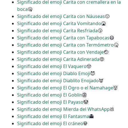
Significado del emoji Carita con cremallera en la
boca
🤐
Significado del emoji Carita con Náuseas
🤢
Significado del emoji Carita Vomitando
🤮
Significado del emoji Carita Resfriada
🤧
Significado del emoji Carita con Tapabocas
😷
Significado del emoji Carita con Termómetro
🤒
Significado del emoji Carita con Vendaje
🤕
Significado del emoji Carita Adinerada
🤑
Significado del emoji El Vaquero
🤠
Significado del emoji Diablo Emoji
😈
Significado del emoji Diablito Enojado
👿
Significado del emoji El Ogro o el Namahage
👹
Significado del emoji El Goblin
👺
Significado del emoji El Payaso
🤡
Significado del emoji Mierda del WhatsApp
💩
Significado del emoji El Fantasma
👻
Significado del emoji El cráneo
💀