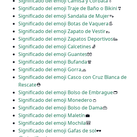
Significado del emoji Camisa y Corbata
👔
Significado del emoji Traje de Baño o Bikini
👙
Significado del emoji Sandalia de Mujer
👡
Significado del emoji Botas de Vaquera
👢
Significado del emoji Zapato de Vestir
👞
Significado del emoji Zapatos Deportivos
👟
Significado del emoji Calcetines
🧦
Significado del emoji Guantes
🧤
Significado del emoji Bufanda
🧣
Significado del emoji Gorra
🧢
Significado del emoji Casco con Cruz Blanca de
Rescate
⛑
Significado del emoji Bolso de Embrague
👝
Significado del emoji Monedero
👛
Significado del emoji Bolso de Dama
👜
Significado del emoji Maletín
💼
Significado del emoji Mochila
🎒
Significado del emoji Gafas de sol
🕶