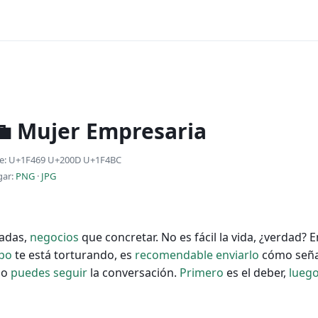
‍💼 Mujer Empresaria
e: U+1F469 U+200D U+1F4BC
gar:
PNG
·
JPG
madas,
negocios
que concretar. No es fácil la vida, ¿verdad? E
po
te está torturando, es
recomendable
enviarlo
cómo seña
no
puedes
seguir
la conversación.
Primero
es el deber,
lueg