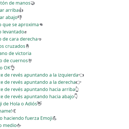
retón de manos
🤝
ar arriba
👍
gar abajo
👎
ño que se aproxima
👊
o levantado
✊
o de cara derecha
🤜
dos cruzados
🤞
ano de victoria
no de cuernos
🤘
no OK
👌
ice de revés apuntando a la izquierda
👈
ice de revés apuntando a la derecha
👉
ice de revés apuntando hacia arriba
👆
ice de revés apuntando hacia abajo
👇
ji de Hola o Adiós
👋
ámame!
🤙
zo haciendo fuerza Emoji
💪
do medio
🖕