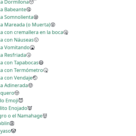
ita Dormilona
😴
ita Babeante
🤤
ita Somnolienta
😪
ita Mareada (o Muerta)
😵
ta con cremallera en la boca
🤐
ita con Náuseas
🤢
ita Vomitando
🤮
ta Resfriada
🤧
ita con Tapabocas
😷
rita con Termómetro
🤒
ita con Vendaje
🤕
ita Adinerada
🤑
Vaquero
🤠
lo Emoji
😈
lito Enojado
👿
Ogro o el Namahage
👹
oblin
👺
ayaso
🤡