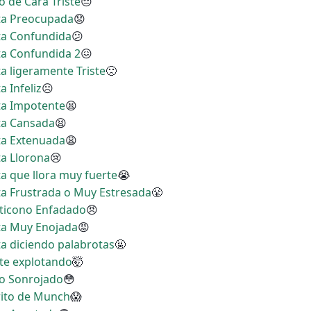
o de Cara Triste
😔
ita Preocupada
😟
ita Confundida
😕
ita Confundida 2
😖
ta ligeramente Triste
🙁
a Infeliz
☹
ita Impotente
😫
ita Cansada
😫
ita Extenuada
😩
ta Llorona
😢
ta que llora muy fuerte
😭
ita Frustrada o Muy Estresada
😤
oticono Enfadado
😠
ita Muy Enojada
😡
ta diciendo palabrotas
🤬
nte explotando
🤯
no Sonrojado
😳
Grito de Munch
😱