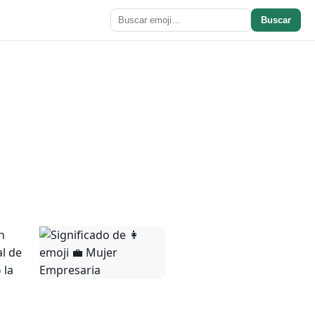
Buscar
n
l de
o
la