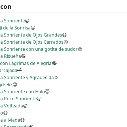
 con
ta Sonriente
😀
i de la Sonrisa
😁
ita Sonriente de Ojos Grandes
😃
ita Sonriente de Ojos Cerrados
😄
ita Sonriente con una gotita de sudor
😅
ta Risueña
😆
a con Lágrimas de Alegría
😂
Carcajada
🤣
ita Sonriente y Agradecida
☺
i Feliz
😊
ita Sonriente con Halo
😇
ita Poco Sonriente
🙂
ta Volteada
🙃
ño
😉
a aliviada
😌