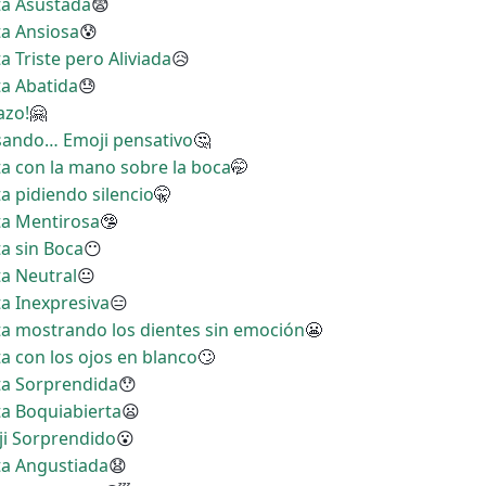
ita Asustada
😨
ta Ansiosa
😰
a Triste pero Aliviada
😥
ta Abatida
😓
azo!
🤗
nsando… Emoji pensativo
🤔
ita con la mano sobre la boca
🤭
ta pidiendo silencio
🤫
ita Mentirosa
🤥
ta sin Boca
😶
ta Neutral
😐
ta Inexpresiva
😑
ita mostrando los dientes sin emoción
😬
ta con los ojos en blanco
🙄
ita Sorprendida
😯
ta Boquiabierta
😦
ji Sorprendido
😮
ita Angustiada
😧