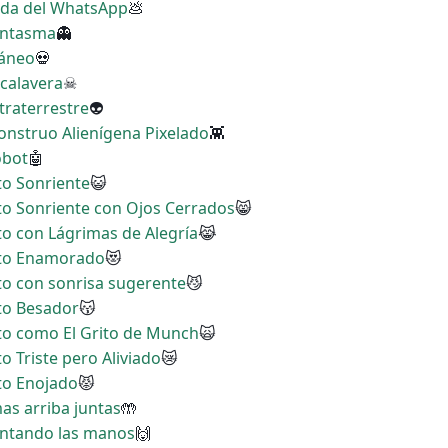
erda del WhatsApp
💩
Fantasma
👻
ráneo
💀
 calavera
☠
xtraterrestre
👽
Monstruo Alienígena Pixelado
👾
obot
🤖
to Sonriente
😺
ito Sonriente con Ojos Cerrados
😸
ito con Lágrimas de Alegría
😹
tito Enamorado
😻
ito con sonrisa sugerente
😼
ito Besador
😽
ito como El Grito de Munch
🙀
to Triste pero Aliviado
😿
ito Enojado
😾
mas arriba juntas
🤲
vantando las manos
🙌