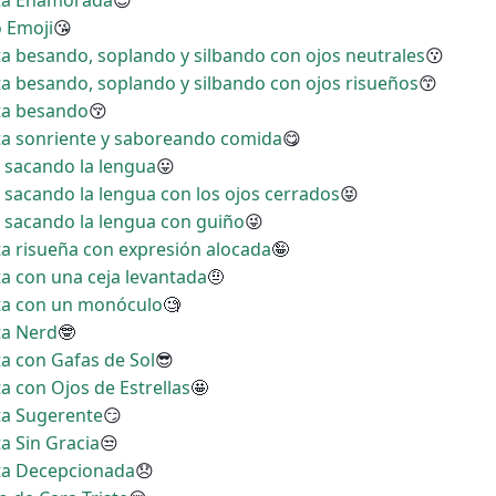
rita Enamorada
😍
o Emoji
😘
ita besando, soplando y silbando con ojos neutrales
😗
ita besando, soplando y silbando con ojos risueños
😙
ita besando
😚
ita sonriente y saboreando comida
😋
a sacando la lengua
😛
a sacando la lengua con los ojos cerrados
😝
a sacando la lengua con guiño
😜
ita risueña con expresión alocada
🤪
ta con una ceja levantada
🤨
ita con un monóculo
🧐
ta Nerd
🤓
ta con Gafas de Sol
😎
ta con Ojos de Estrellas
🤩
ita Sugerente
😏
ta Sin Gracia
😒
ita Decepcionada
😞