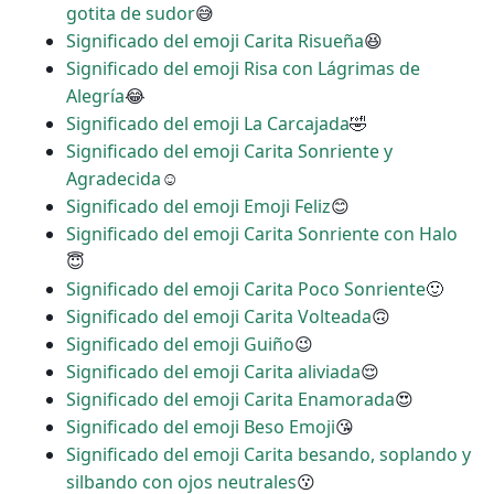
gotita de sudor
😅
Significado del emoji Carita Risueña
😆
Significado del emoji Risa con Lágrimas de
Alegría
😂
Significado del emoji La Carcajada
🤣
Significado del emoji Carita Sonriente y
Agradecida
☺
Significado del emoji Emoji Feliz
😊
Significado del emoji Carita Sonriente con Halo
😇
Significado del emoji Carita Poco Sonriente
🙂
Significado del emoji Carita Volteada
🙃
Significado del emoji Guiño
😉
Significado del emoji Carita aliviada
😌
Significado del emoji Carita Enamorada
😍
Significado del emoji Beso Emoji
😘
Significado del emoji Carita besando, soplando y
silbando con ojos neutrales
😗