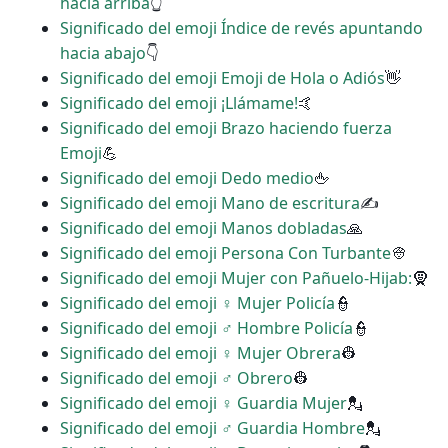
hacia arriba
👆
Significado del emoji Índice de revés apuntando
hacia abajo
👇
Significado del emoji Emoji de Hola o Adiós
👋
Significado del emoji ¡Llámame!
🤙
Significado del emoji Brazo haciendo fuerza
Emoji
💪
Significado del emoji Dedo medio
🖕
Significado del emoji Mano de escritura
✍
Significado del emoji Manos dobladas
🙏
Significado del emoji Persona Con Turbante
👳
Significado del emoji Mujer con Pañuelo-Hijab:
🧕
Significado del emoji ‍♀️ Mujer Policía
👮
Significado del emoji ‍♂️ Hombre Policía
👮
Significado del emoji ♀ Mujer Obrera
👷
Significado del emoji ♂ Obrero
👷
Significado del emoji ♀ Guardia Mujer
💂
Significado del emoji ♂ Guardia Hombre
💂