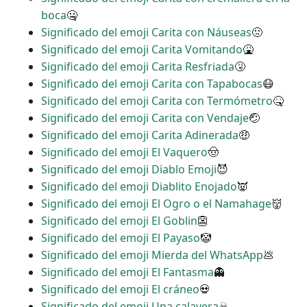
boca
🤐
Significado del emoji Carita con Náuseas
🤢
Significado del emoji Carita Vomitando
🤮
Significado del emoji Carita Resfriada
🤧
Significado del emoji Carita con Tapabocas
😷
Significado del emoji Carita con Termómetro
🤒
Significado del emoji Carita con Vendaje
🤕
Significado del emoji Carita Adinerada
🤑
Significado del emoji El Vaquero
🤠
Significado del emoji Diablo Emoji
😈
Significado del emoji Diablito Enojado
👿
Significado del emoji El Ogro o el Namahage
👹
Significado del emoji El Goblin
👺
Significado del emoji El Payaso
🤡
Significado del emoji Mierda del WhatsApp
💩
Significado del emoji El Fantasma
👻
Significado del emoji El cráneo
💀
Significado del emoji Una calavera
☠