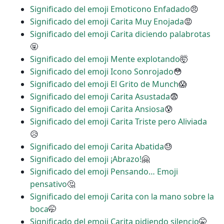
Significado del emoji Emoticono Enfadado
😠
Significado del emoji Carita Muy Enojada
😡
Significado del emoji Carita diciendo palabrotas
🤬
Significado del emoji Mente explotando
🤯
Significado del emoji Icono Sonrojado
😳
Significado del emoji El Grito de Munch
😱
Significado del emoji Carita Asustada
😨
Significado del emoji Carita Ansiosa
😰
Significado del emoji Carita Triste pero Aliviada
😥
Significado del emoji Carita Abatida
😓
Significado del emoji ¡Abrazo!
🤗
Significado del emoji Pensando… Emoji
pensativo
🤔
Significado del emoji Carita con la mano sobre la
boca
🤭
Significado del emoji Carita pidiendo silencio
🤫