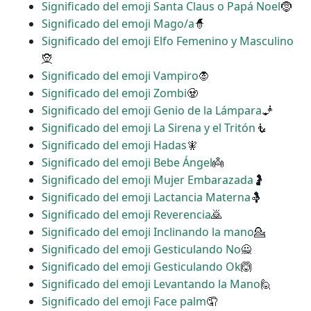
Significado del emoji Santa Claus o Papá Noel
🤶
Significado del emoji Mago/a
🧙
Significado del emoji Elfo Femenino y Masculino
🧝
Significado del emoji Vampiro
🧛
Significado del emoji Zombi
🧟
Significado del emoji Genio de la Lámpara
🧞
Significado del emoji La Sirena y el Tritón
🧜
Significado del emoji Hadas
🧚
Significado del emoji Bebe Ángel
👼
Significado del emoji Mujer Embarazada
🤰
Significado del emoji Lactancia Materna
🤱
Significado del emoji Reverencia
🙇
Significado del emoji Inclinando la mano
💁
Significado del emoji Gesticulando No
🙅
Significado del emoji Gesticulando Ok
🙆
Significado del emoji Levantando la Mano
🙋
Significado del emoji Face palm
🤦