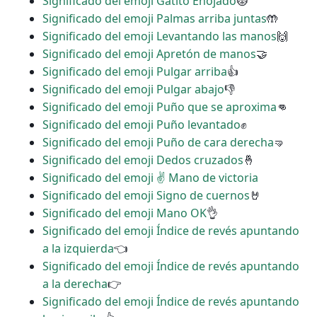
Significado del emoji Gatito Enojado
😾
Significado del emoji Palmas arriba juntas
🤲
Significado del emoji Levantando las manos
🙌
Significado del emoji Apretón de manos
🤝
Significado del emoji Pulgar arriba
👍
Significado del emoji Pulgar abajo
👎
Significado del emoji Puño que se aproxima
👊
Significado del emoji Puño levantado
✊
Significado del emoji Puño de cara derecha
🤜
Significado del emoji Dedos cruzados
🤞
Significado del emoji ✌ Mano de victoria
Significado del emoji Signo de cuernos
🤘
Significado del emoji Mano OK
👌
Significado del emoji Índice de revés apuntando
a la izquierda
👈
Significado del emoji Índice de revés apuntando
a la derecha
👉
Significado del emoji Índice de revés apuntando