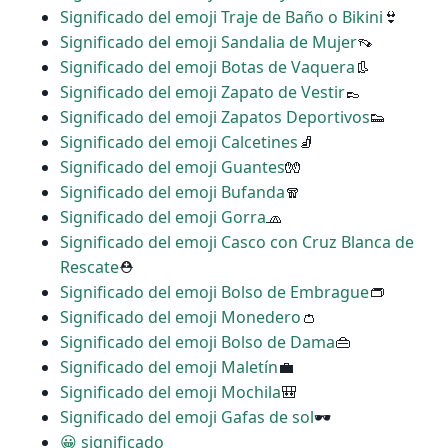
Significado del emoji Traje de Baño o Bikini
👙
Significado del emoji Sandalia de Mujer
👡
Significado del emoji Botas de Vaquera
👢
Significado del emoji Zapato de Vestir
👞
Significado del emoji Zapatos Deportivos
👟
Significado del emoji Calcetines
🧦
Significado del emoji Guantes
🧤
Significado del emoji Bufanda
🧣
Significado del emoji Gorra
🧢
Significado del emoji Casco con Cruz Blanca de
Rescate
⛑
Significado del emoji Bolso de Embrague
👝
Significado del emoji Monedero
👛
Significado del emoji Bolso de Dama
👜
Significado del emoji Maletín
💼
Significado del emoji Mochila
🎒
Significado del emoji Gafas de sol
🕶
😀 significado