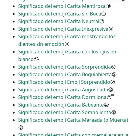
Significado del emoji Carita Mentirosa
🤥
Significado del emoji Carita sin Boca
😶
Significado del emoji Carita Neutral
😐
Significado del emoji Carita Inexpresiva
😑
Significado del emoji Carita mostrando los
dientes sin emoción
😬
Significado del emoji Carita con los ojos en
blanco
🙄
Significado del emoji Carita Sorprendida
😯
Significado del emoji Carita Boquiabierta
😦
Significado del emoji Emoji Sorprendido
😮
Significado del emoji Carita Angustiada
😧
Significado del emoji Carita Dormilona
😴
Significado del emoji Carita Babeante
🤤
Significado del emoji Carita Somnolienta
😪
Significado del emoji Carita Mareada (o Muerta)
😵
Significado del emoji Carita con cremallera en la