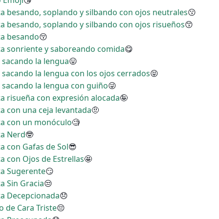
o Emoji
😘
ita besando, soplando y silbando con ojos neutrales
😗
ita besando, soplando y silbando con ojos risueños
😙
ita besando
😚
ita sonriente y saboreando comida
😋
a sacando la lengua
😛
a sacando la lengua con los ojos cerrados
😝
a sacando la lengua con guiño
😜
ita risueña con expresión alocada
🤪
ta con una ceja levantada
🤨
ita con un monóculo
🧐
ta Nerd
🤓
ta con Gafas de Sol
😎
ta con Ojos de Estrellas
🤩
ita Sugerente
😏
ta Sin Gracia
😒
ita Decepcionada
😞
o de Cara Triste
😔