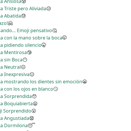
ta Ansiosa
😰
a Triste pero Aliviada
😥
ta Abatida
😓
azo!
🤗
nsando… Emoji pensativo
🤔
ita con la mano sobre la boca
🤭
ta pidiendo silencio
🤫
ita Mentirosa
🤥
ta sin Boca
😶
ta Neutral
😐
ta Inexpresiva
😑
ita mostrando los dientes sin emoción
😬
ta con los ojos en blanco
🙄
ita Sorprendida
😯
ta Boquiabierta
😦
ji Sorprendido
😮
ita Angustiada
😧
ita Dormilona
😴