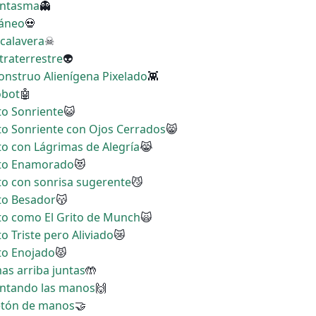
Fantasma
👻
ráneo
💀
 calavera
☠
xtraterrestre
👽
Monstruo Alienígena Pixelado
👾
obot
🤖
to Sonriente
😺
ito Sonriente con Ojos Cerrados
😸
ito con Lágrimas de Alegría
😹
tito Enamorado
😻
ito con sonrisa sugerente
😼
ito Besador
😽
ito como El Grito de Munch
🙀
to Triste pero Aliviado
😿
ito Enojado
😾
mas arriba juntas
🤲
vantando las manos
🙌
retón de manos
🤝