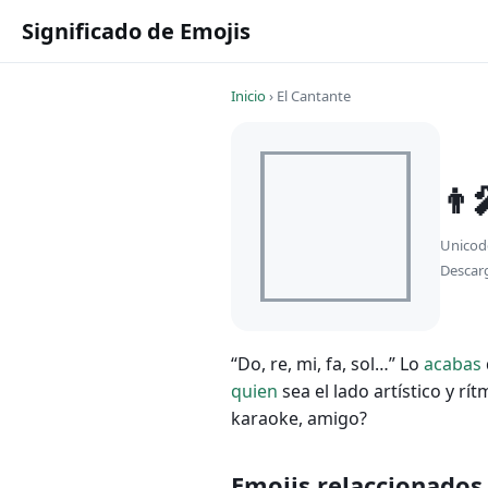
Significado de Emojis
Inicio
›
El Cantante
👨‍
Unicod
Descar
“Do, re, mi, fa, sol…” Lo
acabas
quien
sea el lado artístico y rí
karaoke, amigo?
Emojis relaccionados