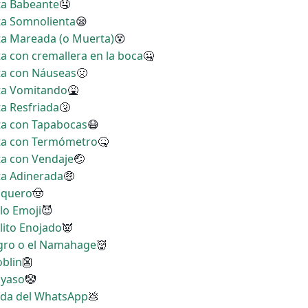
ita Babeante
🤤
ita Somnolienta
😪
ita Mareada (o Muerta)
😵
ta con cremallera en la boca
🤐
ita con Náuseas
🤢
ita Vomitando
🤮
ta Resfriada
🤧
ita con Tapabocas
😷
rita con Termómetro
🤒
ita con Vendaje
🤕
ita Adinerada
🤑
Vaquero
🤠
lo Emoji
😈
lito Enojado
👿
Ogro o el Namahage
👹
oblin
👺
ayaso
🤡
erda del WhatsApp
💩