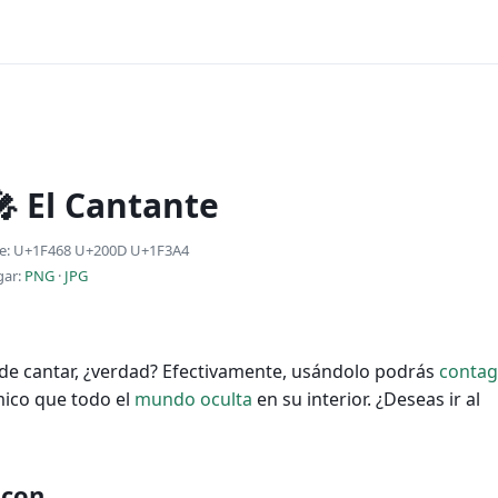
🎤 El Cantante
e: U+1F468 U+200D U+1F3A4
gar:
PNG
·
JPG
de cantar, ¿verdad? Efectivamente, usándolo podrás
contag
tmico que todo el
mundo
oculta
en su interior. ¿Deseas ir al
 con