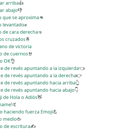
ar arriba
👍
gar abajo
👎
ño que se aproxima
👊
o levantado
✊
o de cara derecha
🤜
dos cruzados
🤞
ano de victoria
no de cuernos
🤘
no OK
👌
ice de revés apuntando a la izquierda
👈
ice de revés apuntando a la derecha
👉
ice de revés apuntando hacia arriba
👆
ice de revés apuntando hacia abajo
👇
ji de Hola o Adiós
👋
ámame!
🤙
zo haciendo fuerza Emoji
💪
do medio
🖕
o de escritura
✍