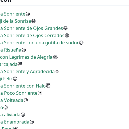
ta Sonriente
😀
i de la Sonrisa
😁
ita Sonriente de Ojos Grandes
😃
ita Sonriente de Ojos Cerrados
😄
ita Sonriente con una gotita de sudor
😅
ta Risueña
😆
a con Lágrimas de Alegría
😂
Carcajada
🤣
ita Sonriente y Agradecida
☺
i Feliz
😊
ita Sonriente con Halo
😇
ita Poco Sonriente
🙂
ta Volteada
🙃
ño
😉
a aliviada
😌
rita Enamorada
😍