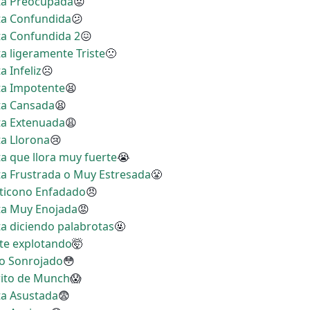
ita Preocupada
😟
ita Confundida
😕
ita Confundida 2
😖
ta ligeramente Triste
🙁
a Infeliz
☹
ita Impotente
😫
ita Cansada
😫
ita Extenuada
😩
ta Llorona
😢
ta que llora muy fuerte
😭
ita Frustrada o Muy Estresada
😤
oticono Enfadado
😠
ita Muy Enojada
😡
ta diciendo palabrotas
🤬
nte explotando
🤯
no Sonrojado
😳
Grito de Munch
😱
ita Asustada
😨